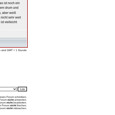
as ist noch ein
llem drum und
), aber weiß
nicht sehr weit
st vielleicht
en sind GMT + 1 Stunde
ieses Forum schreiben.
 Forum
nicht
antworten.
Forum
nicht
bearbeiten.
em Forum
nicht
löschen.
Forum
nicht
mitmachen.