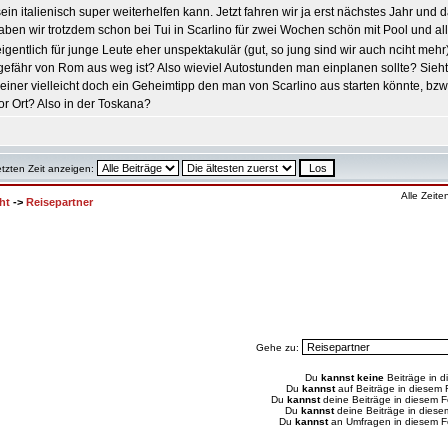
 italienisch super weiterhelfen kann. Jetzt fahren wir ja erst nächstes Jahr und d
aben wir trotzdem schon bei Tui in Scarlino für zwei Wochen schön mit Pool und a
eigentlich für junge Leute eher unspektakulär (gut, so jung sind wir auch nciht mehr
efähr von Rom aus weg ist? Also wieviel Autostunden man einplanen sollte? Sieht 
einer vielleicht doch ein Geheimtipp den man von Scarlino aus starten könnte, bzw i
r Ort? Also in der Toskana?
etzten Zeit anzeigen:
Alle Zeit
ht
->
Reisepartner
Gehe zu:
Du
kannst keine
Beiträge in d
Du
kannst
auf Beiträge in diesem
Du
kannst
deine Beiträge in diesem 
Du
kannst
deine Beiträge in dies
Du
kannst
an Umfragen in diesem 