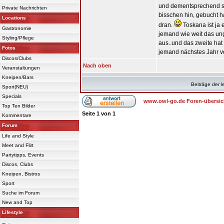
und dementsprechend sein
Private Nachrichten
bisschen hin, gebucht h
Locations
dran.
Toskana ist ja 
Gastronomie
jemand wie weit das ung
Styling/Pflege
aus..und das zweite hat 
Fotos
jemand nächstes Jahr vo
Discos/Clubs
Nach oben
Veranstaltungen
Kneipen/Bars
Beiträge der l
Sport(NEU)
Specials
www.owl-go.de Foren-übersic
Top Ten Bilder
Seite
1
von
1
Kommentare
Forum
Life and Style
Meet and Flirt
Partytipps, Events
Discos, Clubs
Kneipen, Bistros
Sport
Suche im Forum
New and Top
Lifestyle