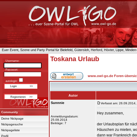
Euer Event, Szene und Party Portal für Bielefeld, Gütersloh, Herford, Höxter, Lippe, Minde
Toskana Urlaub
Username:
Passwort:
www.owl-go.de Foren-übersic
autologin:
Autor
Sunnnie
Verfasst am: 26.09.2014,
Community
Hey zusammen,
Anmeldungsdatum:
Deine Nickpage
25.09.2014
Beiträge: 7
der Urlaubsplan für näc
Nickpagesuche
Häuschen zu mieten, wo 
Nickpageliste
dann war Frankreich der 
Profil