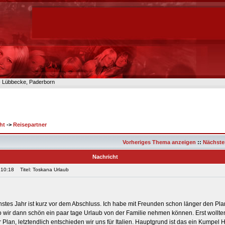
n- Lübbecke, Paderborn
ht
->
Reisepartner
Vorheriges Thema anzeigen
::
Nächste
Nachricht
 10:18
Titel: Toskana Urlaub
hstes Jahr ist kurz vor dem Abschluss. Ich habe mit Freunden schon länger den Pla
wir dann schön ein paar tage Urlaub von der Familie nehmen können. Erst wollten
Plan, letztendlich entschieden wir uns für Italien. Hauptgrund ist das ein Kumpel Ha