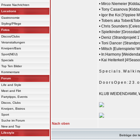
• Mirco Niemeier [Kidda
Private Nachrichten
• Tony Casanova [Kiddaz/
Locations
• Igor the Koi [Yippiee
Gastronomie
• Tobers aka Tober&Tobe
Styling/Pflege
• Chris Sounders [Cele
Fotos
• Spielkinder [Grosssta
Discos/Clubs
• Deniz (Strandprojekt 
Veranstaltungen
• Toni Dancer (Strandp
Kneipen/Bars
• Mitsch [Eulenspiele/
• In:Harmony [Weidend
Sport(NEU)
• Kai Heiterkeit [4!Seas
Specials
Top Ten Bilder
S p e c i a l s . W a l k i n
Kommentare
Forum
D o o r s O p e n : 2 3 . o 
Life and Style
Meet and Flirt
KLUB WEIDENDAMM, 
Partytipps, Events
Discos, Clubs
Kneipen, Bistros
Sport
Suche im Forum
Nach oben
New and Top
Lifestyle
Beiträge der l