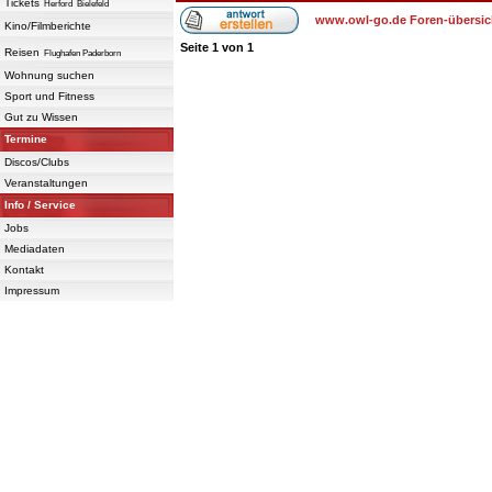
Tickets
Herford
Bielefeld
www.owl-go.de Foren-übersic
Kino/Filmberichte
Seite
1
von
1
Reisen
Flughafen Paderborn
Wohnung suchen
Sport und Fitness
Gut zu Wissen
Termine
Discos/Clubs
Veranstaltungen
Info / Service
Jobs
Mediadaten
Kontakt
Impressum