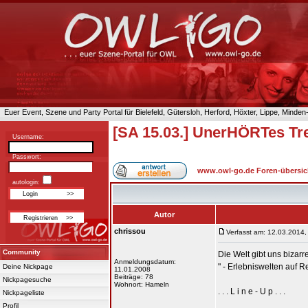
Euer Event, Szene und Party Portal für Bielefeld, Gütersloh, Herford, Höxter, Lippe, Minde
[SA 15.03.] UnerHÖRTes T
Username:
Passwort:
www.owl-go.de Foren-übersic
autologin:
Autor
chrissou
Verfasst am: 12.03.2014,
Community
Die Welt gibt uns bizar
Anmeldungsdatum:
" - Erlebniswelten auf R
Deine Nickpage
11.01.2008
Beiträge: 78
Nickpagesuche
Wohnort: Hameln
. . . L i n e - U p . . .
Nickpageliste
Profil