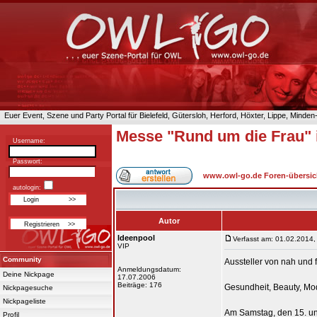
Euer Event, Szene und Party Portal für Bielefeld, Gütersloh, Herford, Höxter, Lippe, Minde
Messe "Rund um die Frau"
Username:
Passwort:
www.owl-go.de Foren-übersic
autologin:
Autor
Ideenpool
Verfasst am: 01.02.2014,
VIP
Community
Aussteller von nah und 
Anmeldungsdatum:
Deine Nickpage
17.07.2006
Beiträge: 176
Gesundheit, Beauty, Mod
Nickpagesuche
Nickpageliste
Am Samstag, den 15. un
Profil