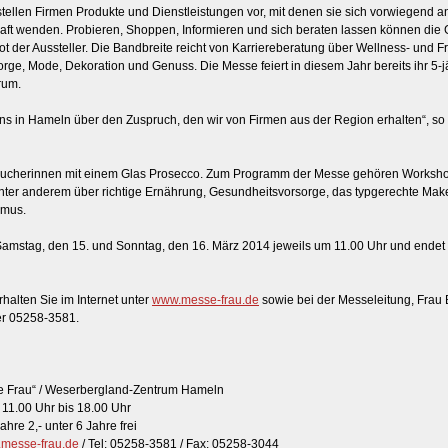
 stellen Firmen Produkte und Dienstleistungen vor, mit denen sie sich vorwiegend a
aft wenden. Probieren, Shoppen, Informieren und sich beraten lassen können die 
ot der Aussteller. Die Bandbreite reicht von Karriereberatung über Wellness- und F
rge, Mode, Dekoration und Genuss. Die Messe feiert in diesem Jahr bereits ihr 5-
rum.
ns in Hameln über den Zuspruch, den wir von Firmen aus der Region erhalten“, so
sucherinnen mit einem Glas Prosecco. Zum Programm der Messe gehören Worksh
unter anderem über richtige Ernährung, Gesundheitsvorsorge, das typgerechte Mak
smus.
amstag, den 15. und Sonntag, den 16. März 2014 jeweils um 11.00 Uhr und endet
halten Sie im Internet unter
www.messe-frau.de
sowie bei der Messeleitung, Frau
er 05258-3581.
e Frau“ / Weserbergland-Zentrum Hameln
/ 11.00 Uhr bis 18.00 Uhr
 Jahre 2,- unter 6 Jahre frei
messe-frau.de
/ Tel: 05258-3581 / Fax: 05258-3044