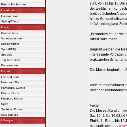
statt. Von 11 bis 18 Uhr
Private Nachrichten
der weiblichen Kundsch
Locations
breit gefächerten Angeb
Gastronomie
hin zu Gesundheitsvorso
Styling/Pflege
im Weserbergland-Zent
Fotos
Discos/Clubs
„Besonders freuen wir u
Veranstaltungen
Alfred Bokelmann.
Kneipen/Bars
Begrüßt werden die Be
Sport(NEU)
interessante Vorträge, 
Specials
praktizierten Schamani
Top Ten Bilder
Kommentare
Die Messe beginnt am S
Forum
Life and Style
Meet and Flirt
Weitere Informationen er
Partytipps, Events
unter der Telefonnumm
Discos, Clubs
Kneipen, Bistros
Sport
Fakten:
Suche im Forum
Die Messe „Rund um di
New and Top
Sa., 15. & So. 16.03.14 
Lifestyle
Eintritt 4,- Euro / bis 12
messe@suwa.de /
www.