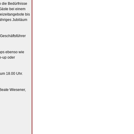
n die Bedürfnisse
Gäste bei einem
reizeitangebote bis
jähriges Jubiläum
 Geschäftsführer
ops ebenso wie
e-up oder
 um 18.00 Uhr.
 Beate Wiesener,