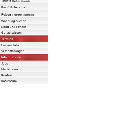
Tickets
Herford
Bielefeld
Kino/Filmberichte
Reisen
Flughafen Paderborn
Wohnung suchen
Sport und Fitness
Gut zu Wissen
Termine
Discos/Clubs
Veranstaltungen
Info / Service
Jobs
Mediadaten
Kontakt
Impressum