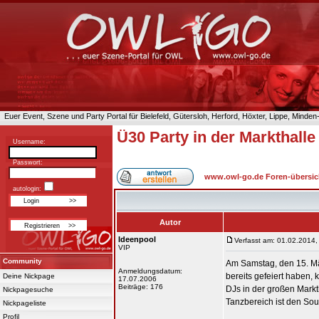
Euer Event, Szene und Party Portal für Bielefeld, Gütersloh, Herford, Höxter, Lippe, Minde
Ü30 Party in der Markthalle 
Username:
Passwort:
www.owl-go.de Foren-übersic
autologin:
Autor
Ideenpool
Verfasst am: 01.02.2014,
VIP
Community
Am Samstag, den 15. Mär
Anmeldungsdatum:
bereits gefeiert haben,
Deine Nickpage
17.07.2006
Beiträge: 176
DJs in der großen Markth
Nickpagesuche
Tanzbereich ist den Sou
Nickpageliste
Profil