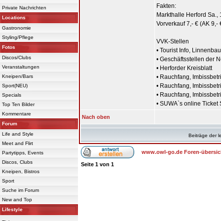
Fakten:
Private Nachrichten
Markthalle Herford Sa., 
Locations
Vorverkauf 7,- € (AK 9,- 
Gastronomie
Styling/Pflege
VVK-Stellen
Fotos
• Tourist Info, Linnenbau
Discos/Clubs
• Geschäftsstellen der 
Veranstaltungen
• Herforder Kreisblatt
Kneipen/Bars
• Rauchfang, Imbissbetr
• Rauchfang, Imbissbetri
Sport(NEU)
• Rauchfang, Imbissbetr
Specials
• SUWA`s online Ticket
Top Ten Bilder
Kommentare
Nach oben
Forum
Life and Style
Beiträge der l
Meet and Flirt
www.owl-go.de Foren-übersic
Partytipps, Events
Discos, Clubs
Seite
1
von
1
Kneipen, Bistros
Sport
Suche im Forum
New and Top
Lifestyle