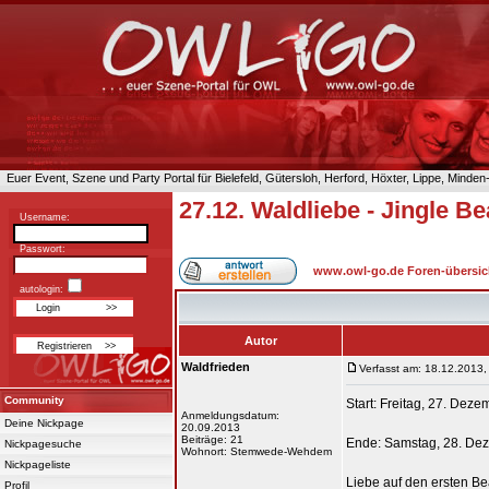
Euer Event, Szene und Party Portal für Bielefeld, Gütersloh, Herford, Höxter, Lippe, Minde
27.12. Waldliebe - Jingle B
Username:
Passwort:
www.owl-go.de Foren-übersic
autologin:
Autor
Waldfrieden
Verfasst am: 18.12.2013,
Community
Start: Freitag, 27. Dez
Anmeldungsdatum:
Deine Nickpage
20.09.2013
Beiträge: 21
Ende: Samstag, 28. De
Nickpagesuche
Wohnort: Stemwede-Wehdem
Nickpageliste
Liebe auf den ersten Be
Profil