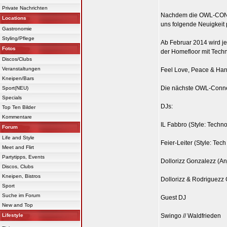
Private Nachrichten
Nachdem die OWL-CONNE
Locations
uns folgende Neuigkeit p
Gastronomie
Styling/Pflege
Ab Februar 2014 wird j
Fotos
der Homefloor mit Tech
Discos/Clubs
Veranstaltungen
Feel Love, Peace & Har
Kneipen/Bars
Die nächste OWL-Connect
Sport(NEU)
Specials
DJs:
Top Ten Bilder
Kommentare
IL Fabbro (Style: Techn
Forum
Life and Style
Feier-Leiter (Style: Te
Meet and Flirt
Partytipps, Events
Dollorizz Gonzalezz (An
Discos, Clubs
Kneipen, Bistros
Dollorizz & Rodriguezz
Sport
Suche im Forum
Guest DJ
New and Top
Lifestyle
Swingo // Waldfrieden