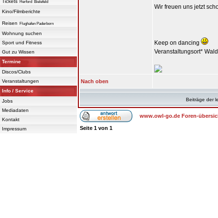
Tickets
Herford
Bielefeld
Wir freuen uns jetzt sc
Kino/Filmberichte
Reisen
Flughafen Paderborn
Wohnung suchen
Keep on dancing
Sport und Fitness
Veranstaltungsort* Wal
Gut zu Wissen
Termine
Discos/Clubs
Veranstaltungen
Nach oben
Info / Service
Beiträge der l
Jobs
Mediadaten
www.owl-go.de Foren-übersic
Kontakt
Seite
1
von
1
Impressum