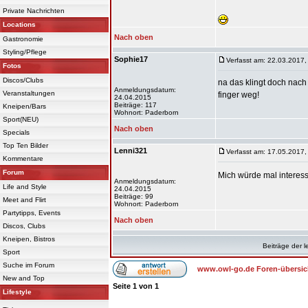
Private Nachrichten
Locations
Nach oben
Gastronomie
Styling/Pflege
Sophie17
Verfasst am: 22.03.2017,
Fotos
Discos/Clubs
na das klingt doch nac
Anmeldungsdatum:
Veranstaltungen
finger weg!
24.04.2015
Beiträge: 117
Kneipen/Bars
Wohnort: Paderborn
Sport(NEU)
Nach oben
Specials
Top Ten Bilder
Lenni321
Verfasst am: 17.05.2017,
Kommentare
Forum
Mich würde mal interess
Anmeldungsdatum:
Life and Style
24.04.2015
Beiträge: 99
Meet and Flirt
Wohnort: Paderborn
Partytipps, Events
Nach oben
Discos, Clubs
Kneipen, Bistros
Beiträge der l
Sport
Suche im Forum
www.owl-go.de Foren-übersic
New and Top
Seite
1
von
1
Lifestyle