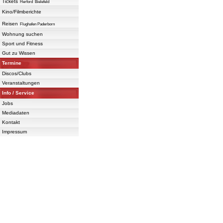
Tickets
Herford
Bielefeld
Kino/Filmberichte
Reisen
Flughafen Paderborn
Wohnung suchen
Sport und Fitness
Gut zu Wissen
Termine
Discos/Clubs
Veranstaltungen
Info / Service
Jobs
Mediadaten
Kontakt
Impressum