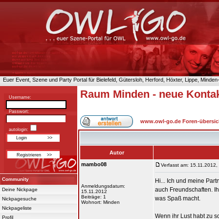
Euer Event, Szene und Party Portal für Bielefeld, Gütersloh, Herford, Höxter, Lippe, Minde
Raum Minden - neue Konta
Username:
Passwort:
www.owl-go.de Foren-übersic
autologin:
Autor
mambo08
Verfasst am: 15.11.2012,
Community
Hi... Ich und meine Par
Anmeldungsdatum:
auch Freundschaften. Ih
Deine Nickpage
15.11.2012
Beiträge: 1
was Spaß macht.
Nickpagesuche
Wohnort: Minden
Nickpageliste
Wenn ihr Lust habt zu 
Profil