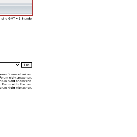
en sind GMT + 1 Stunde
ieses Forum schreiben.
 Forum
nicht
antworten.
Forum
nicht
bearbeiten.
em Forum
nicht
löschen.
Forum
nicht
mitmachen.