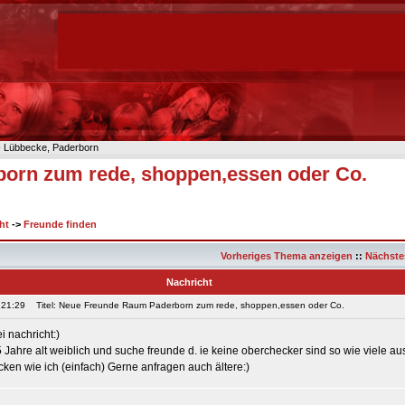
n- Lübbecke, Paderborn
orn zum rede, shoppen,essen oder Co.
ht
->
Freunde finden
Vorheriges Thema anzeigen
::
Nächste
Nachricht
 21:29
Titel: Neue Freunde Raum Paderborn zum rede, shoppen,essen oder Co.
i nachricht:)
15 Jahre alt weiblich und suche freunde d. ie keine oberchecker sind so wie viele 
cken wie ich (einfach) Gerne anfragen auch ältere:)