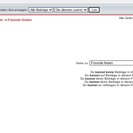
etzten Zeit anzeigen:
Alle Zeit
ht
->
Freunde finden
Gehe zu:
Du
kannst keine
Beiträge in d
Du
kannst
auf Beiträge in diesem
Du
kannst
deine Beiträge in diesem 
Du
kannst
deine Beiträge in dies
Du
kannst
an Umfragen in diesem 