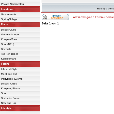
Private Nachrichten
Beiträge der l
Locations
Gastronomie
www.owl-go.de Foren-übersic
Styling/Pflege
Seite
1
von
1
Fotos
Discos/Clubs
Veranstaltungen
Kneipen/Bars
Sport(NEU)
Specials
Top Ten Bilder
Kommentare
Forum
Life and Style
Meet and Flirt
Partytipps, Events
Discos, Clubs
Kneipen, Bistros
Sport
Suche im Forum
New and Top
Lifestyle