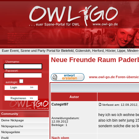
Euer Event, Szene und Party Portal für Bielefeld, Gütersloh, Herford, Höxter, Lippe, Minde
Neue Freunde Raum Paderb
Username:
Passwort:
www.owl-go.de Foren-übersic
autologin:
Autor
Cutegirl97
Verfasst am: 12.09.2012,
Community
hey ich wo ich wohne be
Anmeldungsdatum:
also ich bin sehr jung 
Deine Nickpage
12.09.2012
Beiträge: 1
sondern solche die so ti
Nickpagesuche
Nickpageliste
Nach oben
Profil