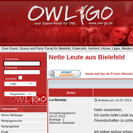
Euer Event, Szene und Party Portal für Bielefeld, Gütersloh, Herford, Höxter, Lippe, Minde
Nette Leute aus Bielefeld
Username:
Passwort:
www.owl-go.de Foren-übersic
autologin:
Autor
La-Naranja
Verfasst am: 24.07.2012,
Community
Hallo zusammen,
Anmeldungsdatum:
Ich suche nette Leute 
Deine Nickpage
24.07.2012
Beiträge: 2
Freundschaften zu schl
Nickpagesuche
Wohnort: Bielefeld
Nickpageliste
Ich selber wohne schon 
Profil