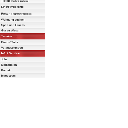
Tickets
Herford
Bielefeld
Kino/Filmberichte
Reisen
Flughafen Paderborn
Wohnung suchen
Sport und Fitness
Gut zu Wissen
Termine
Discos/Clubs
Veranstaltungen
Info / Service
Jobs
Mediadaten
Kontakt
Impressum