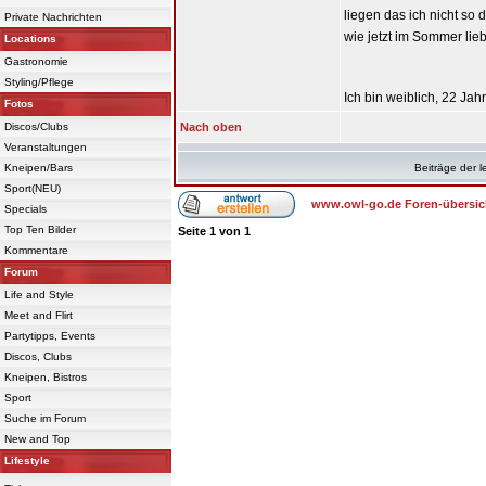
liegen das ich nicht so 
Private Nachrichten
wie jetzt im Sommer lieb
Locations
Gastronomie
Styling/Pflege
Ich bin weiblich, 22 Jah
Fotos
Discos/Clubs
Nach oben
Veranstaltungen
Kneipen/Bars
Beiträge der l
Sport(NEU)
www.owl-go.de Foren-übersic
Specials
Top Ten Bilder
Seite
1
von
1
Kommentare
Forum
Life and Style
Meet and Flirt
Partytipps, Events
Discos, Clubs
Kneipen, Bistros
Sport
Suche im Forum
New and Top
Lifestyle