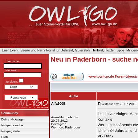
Euer Event, Szene und Party Portal für Bielefeld, Gütersloh, Herford, Höxter, Lippe, Minde
Neu in Paderborn - suche 
Username:
Passwort:
www.owl-go.de Foren-übersic
autologin:
Autor
Alfa3008
Verfasst am: 20.07.2012,
Community
Ich bin vor einigen Mo
Anmeldungsdatum:
Kontakte.
Deine Nickpage
20.07.2012
Beiträge: 1
Wer Lust hat Abends et
Nickpagesuche
Wohnort: Paderborn
Ich bin 34 Jahre alt und
Nickpageliste
VG Frank
Profil