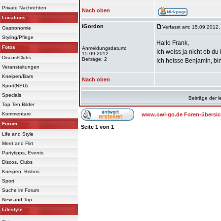
Private Nachrichten
Nach oben
Locations
iGordon
Verfasst am: 15.09.2012,
Gastronomie
Styling/Pflege
Hallo Frank,
Fotos
Anmeldungsdatum:
Ich weiss ja nicht ob d
15.09.2012
Discos/Clubs
Beiträge: 2
Ich heisse Benjamin, b
Veranstaltungen
Kneipen/Bars
Nach oben
Sport(NEU)
Specials
Beiträge der l
Top Ten Bilder
Kommentare
www.owl-go.de Foren-übersic
Forum
Seite
1
von
1
Life and Style
Meet and Flirt
Partytipps, Events
Discos, Clubs
Kneipen, Bistros
Sport
Suche im Forum
New and Top
Lifestyle