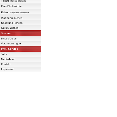
Tickets
Herford
Bielefeld
Kino/Filmberichte
Reisen
Flughafen Paderborn
Wohnung suchen
Sport und Fitness
Gut zu Wissen
Termine
Discos/Clubs
Veranstaltungen
Info / Service
Jobs
Mediadaten
Kontakt
Impressum