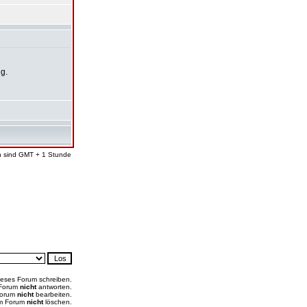
ng.
en sind GMT + 1 Stunde
ieses Forum schreiben.
 Forum
nicht
antworten.
Forum
nicht
bearbeiten.
em Forum
nicht
löschen.