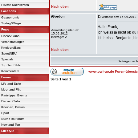
Private Nachrichten
Nach oben
Locations
iGordon
Verfasst am: 15.09.2012,
Gastronomie
Styling/Pflege
Hallo Frank,
Fotos
Anmeldungsdatum:
Ich weiss ja nicht ob d
15.09.2012
Discos/Clubs
Beiträge: 2
Ich heisse Benjamin, b
Veranstaltungen
Kneipen/Bars
Nach oben
Sport(NEU)
Specials
Beiträge der l
Top Ten Bilder
Kommentare
www.owl-go.de Foren-übersic
Forum
Seite
1
von
1
Life and Style
Meet and Flirt
Partytipps, Events
Discos, Clubs
Kneipen, Bistros
Sport
Suche im Forum
New and Top
Lifestyle