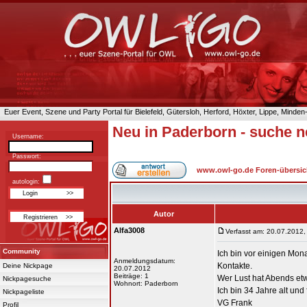
Euer Event, Szene und Party Portal für Bielefeld, Gütersloh, Herford, Höxter, Lippe, Minde
Neu in Paderborn - suche 
Username:
Passwort:
www.owl-go.de Foren-übersic
autologin:
Autor
Alfa3008
Verfasst am: 20.07.2012,
Community
Ich bin vor einigen Mo
Anmeldungsdatum:
Kontakte.
Deine Nickpage
20.07.2012
Beiträge: 1
Wer Lust hat Abends et
Nickpagesuche
Wohnort: Paderborn
Ich bin 34 Jahre alt und
Nickpageliste
VG Frank
Profil