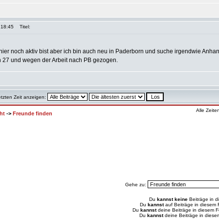
 18:45
Titel:
u hier noch aktiv bist aber ich bin auch neu in Paderborn und suche irgendwie Anha
in 27 und wegen der Arbeit nach PB gezogen.
etzten Zeit anzeigen:
Alle Zeit
ht
->
Freunde finden
Gehe zu:
Du
kannst keine
Beiträge in d
Du
kannst
auf Beiträge in diesem
Du
kannst
deine Beiträge in diesem 
Du
kannst
deine Beiträge in dies