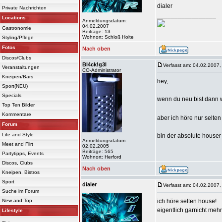
dialer
Private Nachrichten
_________________
Locations
Anmeldungsdatum:
04.02.2007
Gastronomie
Beiträge: 13
Wohnort: Schloß Holte
Styling/Pflege
Fotos
Nach oben
Discos/Clubs
Bl4ck!g3l
Verfasst am: 04.02.2007,
Veranstaltungen
CO-Administrator
Kneipen/Bars
hey,
Sport(NEU)
Specials
wenn du neu bist dann w
Top Ten Bilder
Kommentare
aber ich höre nur selte
Forum
Life and Style
bin der absolute houser
Anmeldungsdatum:
Meet and Flirt
02.02.2005
Beiträge: 565
Partytipps, Events
Wohnort: Herford
Discos, Clubs
Nach oben
Kneipen, Bistros
Sport
dialer
Verfasst am: 04.02.2007,
Suche im Forum
New and Top
ich höre selten house!
eigentlich garnicht mehr
Lifestyle
_________________