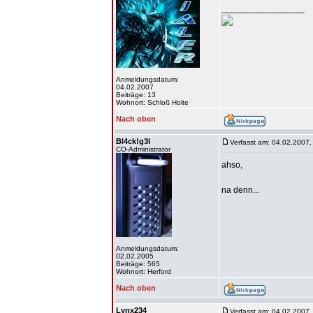
_________________
Anmeldungsdatum:
04.02.2007
Beiträge: 13
Wohnort: Schloß Holte
Nach oben
Bl4ck!g3l
Verfasst am: 04.02.2007,
CO-Administrator
ahso,
na denn...
Anmeldungsdatum:
02.02.2005
Beiträge: 565
Wohnort: Herford
Nach oben
Lynx234
Verfasst am: 04.02.2007,