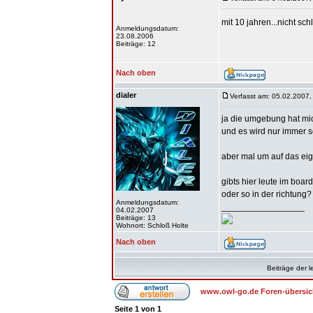
mit 10 jahren...nicht sch
Anmeldungsdatum:
23.08.2006
Beiträge: 12
Nach oben
dialer
Verfasst am: 05.02.2007,
ja die umgebung hat mic
und es wird nur immer sc
aber mal um auf das ei
gibts hier leute im boar
oder so in der richtung?
Anmeldungsdatum:
_________________
04.02.2007
Beiträge: 13
Wohnort: Schloß Holte
Nach oben
Beiträge der l
www.owl-go.de Foren-übersic
Seite
1
von
1