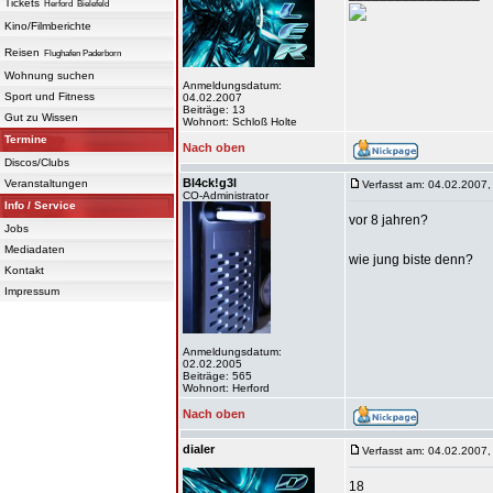
Tickets
Herford
Bielefeld
Kino/Filmberichte
Reisen
Flughafen Paderborn
Wohnung suchen
Anmeldungsdatum:
Sport und Fitness
04.02.2007
Beiträge: 13
Gut zu Wissen
Wohnort: Schloß Holte
Termine
Nach oben
Discos/Clubs
Bl4ck!g3l
Veranstaltungen
Verfasst am: 04.02.2007,
CO-Administrator
Info / Service
vor 8 jahren?
Jobs
Mediadaten
wie jung biste denn?
Kontakt
Impressum
Anmeldungsdatum:
02.02.2005
Beiträge: 565
Wohnort: Herford
Nach oben
dialer
Verfasst am: 04.02.2007,
18