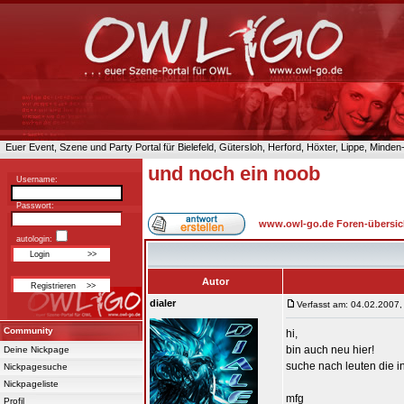
Euer Event, Szene und Party Portal für Bielefeld, Gütersloh, Herford, Höxter, Lippe, Minde
und noch ein noob
Username:
Passwort:
www.owl-go.de Foren-übersic
autologin:
Autor
dialer
Verfasst am: 04.02.2007,
Community
hi,
bin auch neu hier!
Deine Nickpage
suche nach leuten die i
Nickpagesuche
Nickpageliste
mfg
Profil