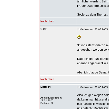
ähnlicher werden. Bei m
Frauen zwar großteils al
Soviel zu dem Thema...
Nach oben
Gast
Verfasst am: 27.03.2005,
"Inkonsistenz (v.lat.:in
angesehen werden sollen
Dadurch das DaHotSteppa
ebenso angebracht wie
Aber ich glaube Semanti
Nach oben
Matti_Pl
Verfasst am: 27.03.2005,
Also ich geh wegen solc
Anmeldungsdatum:
da kann man häuser dra
22.01.2005
Beiträge: 9
mal das beste was ich 
uns gelacht. Dachte ich 