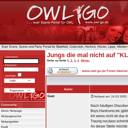
Euer Event, Szene und Party Portal für Bielefeld, Gütersloh, Herford, Höxter, Lippe, Minde
Jungs die mal nicht auf "
Username:
Gehe zu Seite
1
,
2
,
3
,
4
Weiter
Passwort:
www.owl-go.de Foren-übersic
autologin:
Autor
Gast
Verfasst am: 24.03.2005,
Community
Nach häufigen Discobesu
Boys,Hardcorer,etc.)gib
Deine Nickpage
Ich weiss nicht ob das 
Nickpagesuche
Traurig nur,dass scheinba
Nickpageliste
An dieser Stelle möcht
Profil