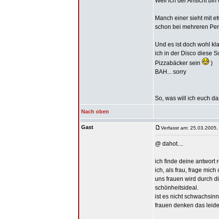
Weil ich der Ansicht b
Manch einer sieht mit e
schon bei mehreren Per
Und es ist doch wohl kla
ich in der Disco diese S
Pizzabäcker sein
)
BAH... sorry
So, was will ich euch d
Nach oben
Gast
Verfasst am: 25.03.2005,
@ dahot....
ich finde deine antwort 
ich, als frau, frage mic
uns frauen wird durch 
schönheitsideal.
ist es nicht schwachsin
frauen denken das leide