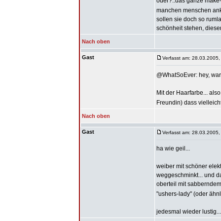
oder?..das ganze make-u
manchen menschen ankomm
sollen sie doch so rum
schönheit stehen, diesem
Nach oben
Gast
Verfasst am: 28.03.2005,
@WhatSoEver: hey, war 
Mit der Haarfarbe... al
Freundin) dass vielleich
Nach oben
Gast
Verfasst am: 28.03.2005,
ha wie geil...
weiber mit schöner ele
weggeschminkt... und da
oberteil mit sabberndem
"ushers-lady" (oder ähnl
jedesmal wieder lustig...