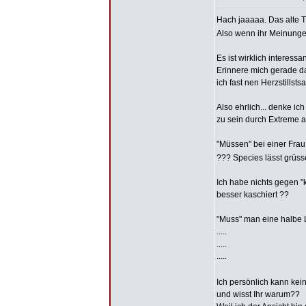
Hach jaaaaa. Das alte T
Also wenn ihr Meinungen
Es ist wirklich interess
Erinnere mich gerade da
ich fast nen Herzstillst
Also ehrlich... denke ic
zu sein durch Extreme a
"Müssen" bei einer Frau
??? Species lässt grüs
Ich habe nichts gegen "k
besser kaschiert ??
"Muss" man eine halbe Le
.....
.....
.....
Ich persönlich kann kei
und wisst Ihr warum??