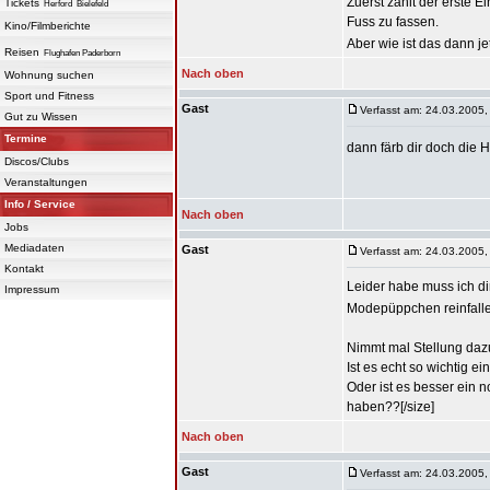
Zuerst zählt der erste 
Tickets
Herford
Bielefeld
Fuss zu fassen.
Kino/Filmberichte
Aber wie ist das dann 
Reisen
Flughafen Paderborn
Nach oben
Wohnung suchen
Sport und Fitness
Gast
Verfasst am: 24.03.2005,
Gut zu Wissen
Termine
dann färb dir doch die 
Discos/Clubs
Veranstaltungen
Info / Service
Nach oben
Jobs
Mediadaten
Gast
Verfasst am: 24.03.2005,
Kontakt
Leider habe muss ich d
Impressum
Modepüppchen reinfalle
Nimmt mal Stellung dazu
Ist es echt so wichtig 
Oder ist es besser ein n
haben??[/size]
Nach oben
Gast
Verfasst am: 24.03.2005,