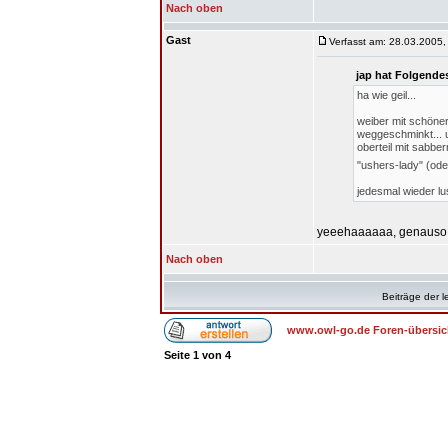
Nach oben
Gast
Verfasst am: 28.03.2005,
jap hat Folgende
ha wie geil...
weiber mit schöne
weggeschminkt... u
oberteil mit sabbe
"ushers-lady" (ode
jedesmal wieder lus
yeeehaaaaaa, genauso
Nach oben
Beiträge der l
www.owl-go.de Foren-übersic
Seite
1
von
4