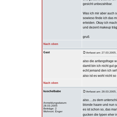
gesicht unbezahlbar.
Was ich mir aber auch s
sowieso finde ich das 
erleiden. Okay ich mach
und dezent makeup trägt f
gruß
Nach oben
Gast
Verfasst am: 27.03.2005,
also die anfangsfrage wa
damit bin ich nicht gut
echt jemand den ich seh
also ist es wohl nicht so
Nach oben
kuschelbabe
Verfasst am: 28.03.2005,
also.....zu dem untersch
Anmeldungsdatum:
blonde haare und nun sc
28.03.2005
Beiträge: 2
es ist schon so, das ma
Wohnort: Enger
gucken die typen eher i