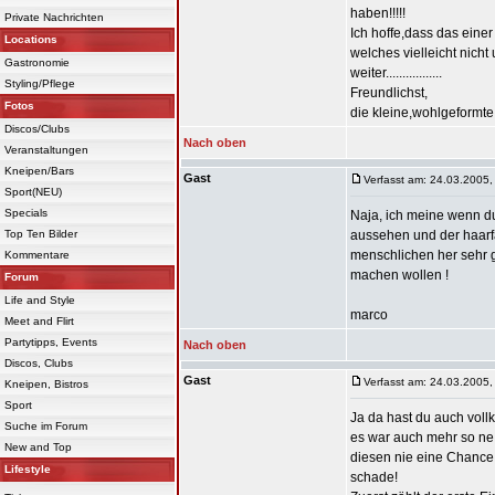
haben!!!!!
Private Nachrichten
Ich hoffe,dass das eine
Locations
welches vielleicht nicht
Gastronomie
weiter.................
Styling/Pflege
Freundlichst,
Fotos
die kleine,wohlgeformt
Discos/Clubs
Nach oben
Veranstaltungen
Kneipen/Bars
Gast
Verfasst am: 24.03.2005,
Sport(NEU)
Specials
Naja, ich meine wenn du 
Top Ten Bilder
aussehen und der haarf
menschlichen her sehr ge
Kommentare
machen wollen !
Forum
Life and Style
marco
Meet and Flirt
Partytipps, Events
Nach oben
Discos, Clubs
Gast
Verfasst am: 24.03.2005,
Kneipen, Bistros
Sport
Ja da hast du auch vollko
Suche im Forum
es war auch mehr so n
New and Top
diesen nie eine Chance 
Lifestyle
schade!