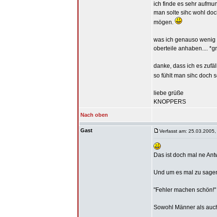
ich finde es sehr aufm
man solte sihc wohl doc
mögen.
was ich genauso wenig v
oberteile anhaben.... *
danke, dass ich es zufäl
so fühlt man sihc doch s
liebe grüße
KNOPPERS
Nach oben
Gast
Verfasst am: 25.03.2005,
Das ist doch mal ne Ant
Und um es mal zu sagen 
"Fehler machen schön!" 
Sowohl Männer als auch 