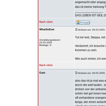
angemacht oder angeguckt
das ist meine meinung
_________________
DAS LEBEN IST GEIL:D
Nach oben
WhatSoEver
Verfasst am: 28.03.2005,
Tut mir leid, Steppa, mi
Anmeldungsdatum:
23.03.2005
Beiträge: 8
Verdammt, ich brauche w
Kommen zu sein.
Wie auch immer, ich we
Nach oben
Gast
Verfasst am: 28.03.2005,
also das ist ja mal was
durch die welt laufen.. 
drohen von der antraini
schön viel gel innen haa
oft vorhandene orangenh
tanga, der einen anlacht