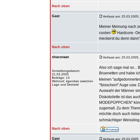
Nach oben
Gast
Verfasst am: 25.03.2005,
Meiner Meinung nach zei
coolen
Hardcore- Onk
meckerst du denn dann
Nach oben
shacoraan
Verfasst am: 25.03.2005,
Also ich sage mal so... 
Anmeldungsdatum:
Bruenetten und habe ich
21.03.2005
Beiträge: 13
kleinen "aufgedonnert
Wohnort: irgendwo zwischen
Lage und Detmold
"!bisschen!" Auge usw.
Auswahl der Männer sind
Diskotoilette ist das au
MODEPÜPPCHEN" könnt eu
zugemalt. Zu dem Thema 
möchte doch auch liebe
schmächtiger Weissling
Nach oben
Gast
Verfasst am: 25.03.2005,