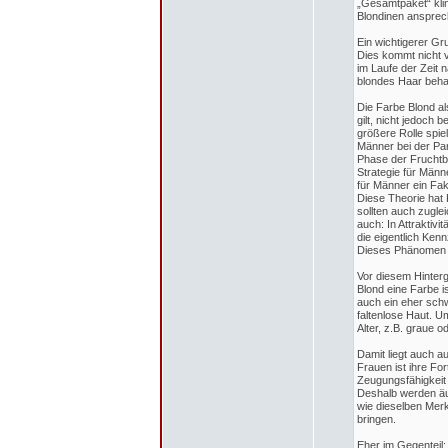
„Gesamtpaket“ klin
Blondinen ansprech
Ein wichtigerer Gru
Dies kommt nicht v
im Laufe der Zeit 
blondes Haar behal
Die Farbe Blond al
gilt, nicht jedoch 
größere Rolle spie
Männer bei der Par
Phase der Fruchtba
Strategie für Männ
für Männer ein Fakt
Diese Theorie hat
sollten auch zuglei
auch: In Attraktiv
die eigentlich Ke
Dieses Phänomen be
Vor diesem Hinterg
Blond eine Farbe is
auch ein eher schw
faltenlose Haut. U
Alter, z.B. graue 
Damit liegt auch a
Frauen ist ihre Fo
Zeugungsfähigkeit 
Deshalb werden äuß
wie dieselben Merk
bringen.
Eher im Gegenteil: