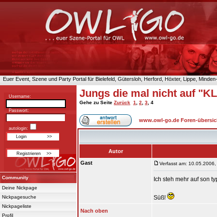
Euer Event, Szene und Party Portal für Bielefeld, Gütersloh, Herford, Höxter, Lippe, Minde
Jungs die mal nicht auf "
Username:
Gehe zu Seite
Zurück
1
,
2
,
3
,
4
Passwort:
www.owl-go.de Foren-übersic
autologin:
Autor
Gast
Verfasst am: 10.05.2006,
Community
Ich steh mehr auf son typ
Deine Nickpage
Nickpagesuche
Süß!
Nickpageliste
Nach oben
Profil