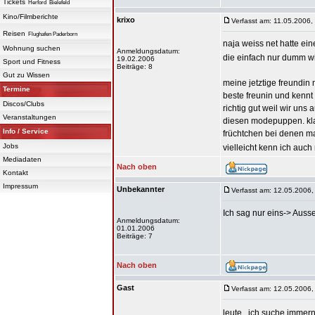
Tickets
Herford
Bielefeld
Kino/Filmberichte
krixo
Verfasst am: 11.05.2006,
Reisen
Flughafen Paderborn
naja weiss net hatte e
Wohnung suchen
Anmeldungsdatum:
die einfach nur dumm wi
19.02.2006
Sport und Fitness
Beiträge: 8
Gut zu Wissen
meine jetztige freundi
Termine
beste freunin und kennt 
Discos/Clubs
richtig gut weil wir uns
Veranstaltungen
diesen modepuppen. klar
Info / Service
früchtchen bei denen m
Jobs
vielleicht kenn ich au
Mediadaten
Nach oben
Kontakt
Impressum
Unbekannter
Verfasst am: 12.05.2006,
Ich sag nur eins-> Ausseh
Anmeldungsdatum:
01.01.2006
Beiträge: 7
Nach oben
Gast
Verfasst am: 12.05.2006,
leute.. ich suche immer