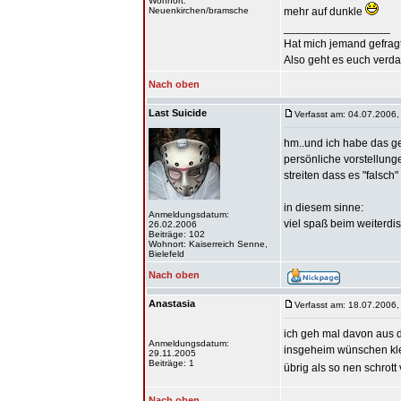
Wohnort:
Neuenkirchen/bramsche
mehr auf dunkle
_________________
Hat mich jemand gefragt 
Also geht es euch verdamt
Nach oben
Last Suicide
Verfasst am: 04.07.2006,
hm..und ich habe das ge
persönliche vorstellung
streiten dass es "falsch
in diesem sinne:
Anmeldungsdatum:
viel spaß beim weiterdis
26.02.2006
Beiträge: 102
Wohnort: Kaiserreich Senne,
Bielefeld
Nach oben
Anastasia
Verfasst am: 18.07.2006,
ich geh mal davon aus da
Anmeldungsdatum:
insgeheim wünschen klein
29.11.2005
Beiträge: 1
übrig als so nen schrott
Nach oben