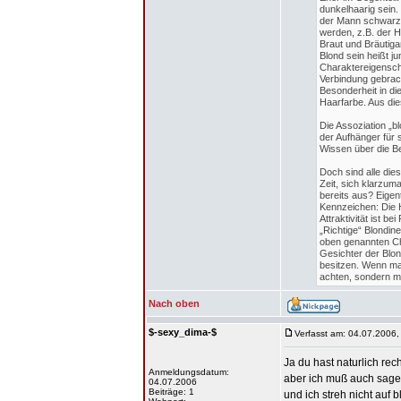
dunkelhaarig sein.
der Mann schwarzh
werden, z.B. der He
Braut und Bräutiga
Blond sein heißt j
Charaktereigenscha
Verbindung gebrac
Besonderheit in d
Haarfarbe. Aus di
Die Assoziation „b
der Aufhänger für 
Wissen über die 
Doch sind alle die
Zeit, sich klarzum
bereits aus? Eigen
Kennzeichen: Die Ha
Attraktivität ist 
„Richtige“ Blondi
oben genannten Cha
Gesichter der Blon
besitzen. Wenn man
achten, sondern m
Nach oben
$-sexy_dima-$
Verfasst am: 04.07.2006,
Ja du hast naturlich rec
Anmeldungsdatum:
aber ich muß auch sagen
04.07.2006
Beiträge: 1
und ich streh nicht auf 