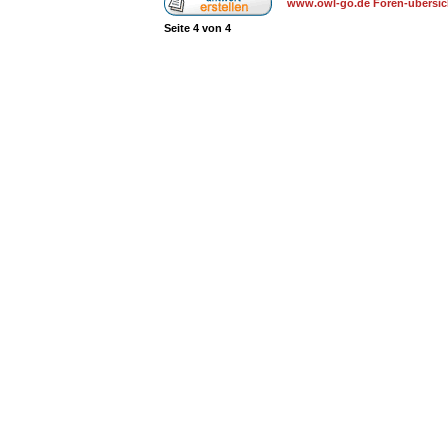
www.owl-go.de Foren-übersic
Seite
4
von
4