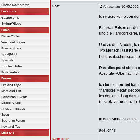
Private Nachrichten
Gast
Verfasst am: 10.05.2006,
Locations
Ich wuerd keine von d
Gastronomie
Styling/Pflege
Bin zwar Felsenfest de
Fotos
und die Hardcorekerle, 
Discos/Clubs
Veranstaltungen
Und zu den Mädels, Ich 
Kneipen/Bars
Typ Mensch lässt Kerle 
Sport(NEU)
Lebensabschnittspartner
Specials
Top Ten Bilder
Das alles passt aber au
Kommentare
Absolute >Oberflächlichk
Forum
Ich für meinen Teil hab 
Life and Style
"hardcore Metal" gegoog
Meet and Flirt
Ich denk un dsag dazu n
Partytipps, Events
(respektive go-parc, für
Discos, Clubs
Kneipen, Bistros
Sport
In dem Sinne: such mal 
Suche im Forum
New and Top
ade, chris
Lifestyle
Nach oben