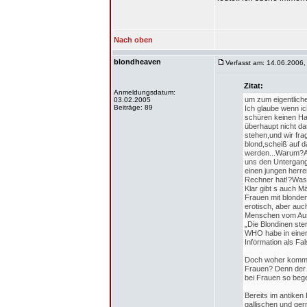
Nach oben
blondheaven
Verfasst am: 14.06.2006,
Zitat:
Anmeldungsdatum:
um zum eigentliche
03.02.2005
Beiträge: 89
Ich glaube wenn ic
schüren keinen Haß
überhaupt nicht da
stehen,und wir fr
blond,scheiß auf d
werden...Warum?Als
uns den Untergang 
einen jungen herren
Rechner hat!?Was 
Klar gibt s auch M
Frauen mit blonden
erotisch, aber auc
Menschen vom Aus
„Die Blondinen ste
WHO habe in einer 
Information als F
Doch woher kommt e
Frauen? Denn der 
bei Frauen so bege
Bereits im antiken
gallischen und ger