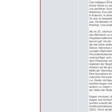
(mit mäßigem Erfol
immer blond zu sei
von perfekter Schö
Madonna, Eva oder
in Kulturen, in de
So war es beispiel
war, mit blonden 
Reinheit, Unschuld
Als im 20. Jahrhun
das Blondsein zu 
Hauptdarstellerinn
bevorzugt“ mit der
die wie keine ander
Dieses Stereotyp 
sozialen Wahrnehm
Persönlichkeitsmer
unterwürfiger und w
dem Phänomen einen
impliziert der Begr
Antwort auf die gr
bleibt der Stereoty
Eine Ausnahme ist
zwischen Personen 
v.a. Kinder mit bl
dunklen Augen und
andere zu zögern u
der Nähe der Mutte
Kagan vermutet, da
Augen und Schücht
würden sowohl die 
Kortikosteroidmeng
2001). Doch all di