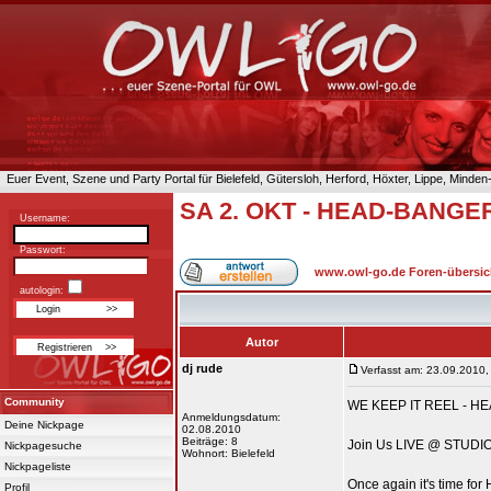
Euer Event, Szene und Party Portal für Bielefeld, Gütersloh, Herford, Höxter, Lippe, Minde
SA 2. OKT - HEAD-BANGE
Username:
Passwort:
www.owl-go.de Foren-übersic
autologin:
Autor
dj rude
Verfasst am: 23.09.2010,
Community
WE KEEP IT REEL - HE
Anmeldungsdatum:
Deine Nickpage
02.08.2010
Beiträge: 8
Join Us LIVE @ STUDIO 
Nickpagesuche
Wohnort: Bielefeld
Nickpageliste
Once again it's time fo
Profil