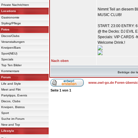
Private Nachrichten
Nimmt Teil an diesem 
Locations
MUSIC CLUB!
Gastronomie
Styling/Pflege
START: 23:00 ENTRY: 6
Fotos
@ the Decks: DJ EVIL
Discos/Clubs
Specials: VIP CARDS -fr
Veranstaltungen
Welcome Drink.!
Kneipen/Bars
Sport(NEU)
Specials
Nach oben
Top Ten Bilder
Kommentare
Beiträge der l
Forum
www.owl-go.de Foren-übersic
Life and Style
Meet and Flirt
Seite
1
von
1
Partytipps, Events
Discos, Clubs
Kneipen, Bistros
Sport
Suche im Forum
New and Top
Lifestyle