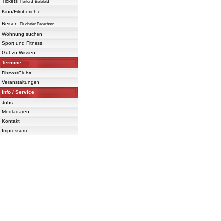
Tickets
Herford
Bielefeld
Kino/Filmberichte
Reisen
Flughafen Paderborn
Wohnung suchen
Sport und Fitness
Gut zu Wissen
Termine
Discos/Clubs
Veranstaltungen
Info / Service
Jobs
Mediadaten
Kontakt
Impressum