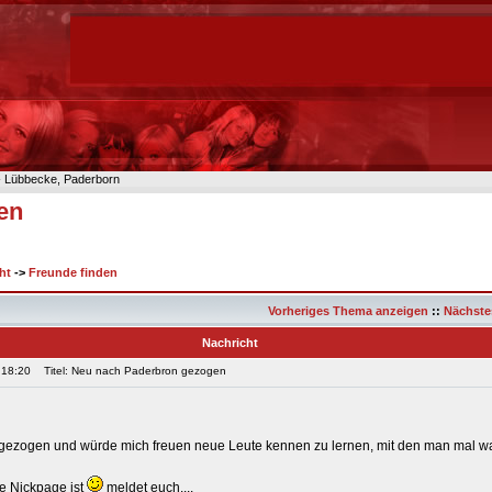
n- Lübbecke, Paderborn
en
ht
->
Freunde finden
Vorheriges Thema anzeigen
::
Nächste
Nachricht
 18:20
Titel: Neu nach Paderbron gezogen
in gezogen und würde mich freuen neue Leute kennen zu lernen, mit den man mal w
ne Nickpage ist
meldet euch....