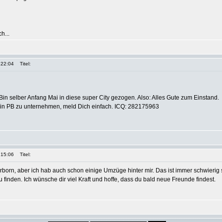
h...
 22:04
Titel:
in selber Anfang Mai in diese super City gezogen. Also: Alles Gute zum Einstand.
in PB zu unternehmen, meld Dich einfach. ICQ: 282175963
 15:06
Titel:
rborn, aber ich hab auch schon einige Umzüge hinter mir. Das ist immer schwierig 
finden. Ich wünsche dir viel Kraft und hoffe, dass du bald neue Freunde findest.