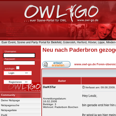
Euer Event, Szene und Party Portal für Bielefeld, Gütersloh, Herford, Höxter, Lippe, Minde
Neu nach Paderbron gezog
Username:
Passwort:
www.owl-go.de Foren-übersic
autologin:
Autor
DarKSTar
Verfasst am: 09.08.2009,
Community
Hey Leutz,
Anmeldungsdatum:
Deine Nickpage
16.02.2006
Beiträge: 3
bin gerade erst hier h
Nickpagesuche
Wohnort: Paderborn Borchen
Nickpageliste
Ihr wisst ja wo hier mei
Profil