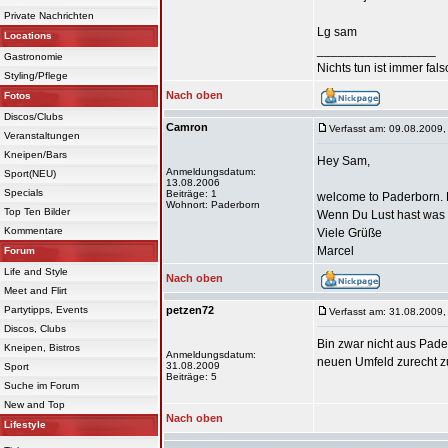
Private Nachrichten
Lg sam
Locations
_________________
Gastronomie
Nichts tun ist immer falsc
Styling/Pflege
Nach oben
Fotos
Discos/Clubs
Camron
Verfasst am: 09.08.2009,
Veranstaltungen
Kneipen/Bars
Hey Sam,
Anmeldungsdatum:
Sport(NEU)
13.08.2006
Specials
Beiträge: 1
welcome to Paderborn. B
Wohnort: Paderborn
Top Ten Bilder
Wenn Du Lust hast was 
Kommentare
Viele Grüße
Marcel
Forum
Life and Style
Nach oben
Meet and Flirt
Partytipps, Events
petzen72
Verfasst am: 31.08.2009,
Discos, Clubs
Bin zwar nicht aus Pade
Kneipen, Bistros
Anmeldungsdatum:
neuen Umfeld zurecht zu 
31.08.2009
Sport
Beiträge: 5
Suche im Forum
New and Top
Nach oben
Lifestyle