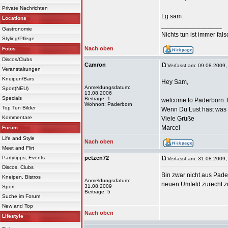
Private Nachrichten
Lg sam
Locations
_________________
Gastronomie
Nichts tun ist immer falsc
Styling/Pflege
Nach oben
Fotos
Discos/Clubs
Camron
Verfasst am: 09.08.2009,
Veranstaltungen
Kneipen/Bars
Hey Sam,
Anmeldungsdatum:
Sport(NEU)
13.08.2006
Specials
Beiträge: 1
welcome to Paderborn. B
Wohnort: Paderborn
Top Ten Bilder
Wenn Du Lust hast was 
Kommentare
Viele Grüße
Marcel
Forum
Life and Style
Nach oben
Meet and Flirt
Partytipps, Events
petzen72
Verfasst am: 31.08.2009,
Discos, Clubs
Bin zwar nicht aus Pade
Kneipen, Bistros
Anmeldungsdatum:
neuen Umfeld zurecht zu 
31.08.2009
Sport
Beiträge: 5
Suche im Forum
New and Top
Nach oben
Lifestyle