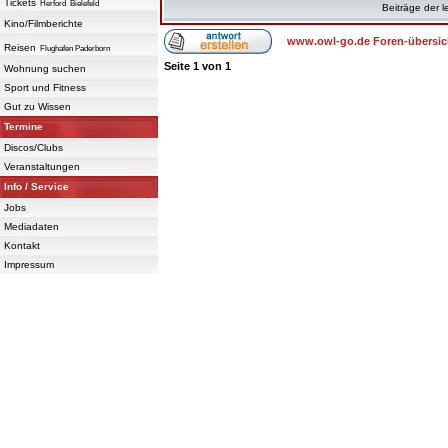
Tickets
Herford
Bielefeld
Beiträge der l
Kino/Filmberichte
www.owl-go.de Foren-übersic
Reisen
Flughafen Paderborn
Seite
1
von
1
Wohnung suchen
Sport und Fitness
Gut zu Wissen
Termine
Discos/Clubs
Veranstaltungen
Info / Service
Jobs
Mediadaten
Kontakt
Impressum