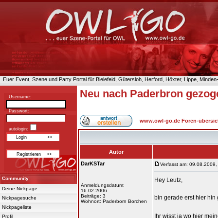
Euer Event, Szene und Party Portal für Bielefeld, Gütersloh, Herford, Höxter, Lippe, Minde
Neu nach Paderbron gezog
Username:
Passwort:
www.owl-go.de Foren-übersic
autologin:
Autor
DarKSTar
Verfasst am: 09.08.2009,
Community
Hey Leutz,
Anmeldungsdatum:
Deine Nickpage
16.02.2006
Beiträge: 3
bin gerade erst hier h
Nickpagesuche
Wohnort: Paderborn Borchen
Nickpageliste
Ihr wisst ja wo hier mei
Profil