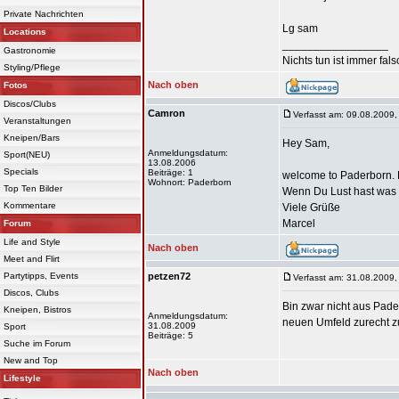
Private Nachrichten
Lg sam
Locations
_________________
Gastronomie
Nichts tun ist immer falsc
Styling/Pflege
Nach oben
Fotos
Discos/Clubs
Camron
Verfasst am: 09.08.2009,
Veranstaltungen
Kneipen/Bars
Hey Sam,
Anmeldungsdatum:
Sport(NEU)
13.08.2006
Specials
Beiträge: 1
welcome to Paderborn. B
Wohnort: Paderborn
Top Ten Bilder
Wenn Du Lust hast was 
Kommentare
Viele Grüße
Marcel
Forum
Life and Style
Nach oben
Meet and Flirt
Partytipps, Events
petzen72
Verfasst am: 31.08.2009,
Discos, Clubs
Bin zwar nicht aus Pade
Kneipen, Bistros
Anmeldungsdatum:
neuen Umfeld zurecht zu 
31.08.2009
Sport
Beiträge: 5
Suche im Forum
New and Top
Nach oben
Lifestyle