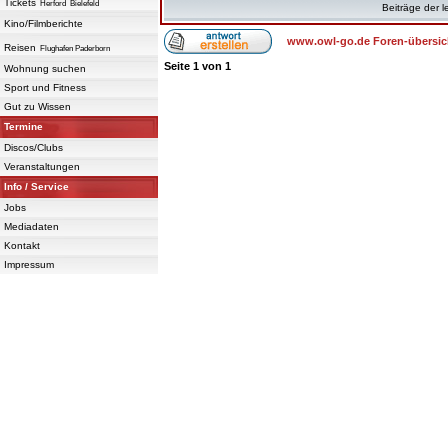
Tickets
Herford
Bielefeld
Beiträge der l
Kino/Filmberichte
www.owl-go.de Foren-übersic
Reisen
Flughafen Paderborn
Seite
1
von
1
Wohnung suchen
Sport und Fitness
Gut zu Wissen
Termine
Discos/Clubs
Veranstaltungen
Info / Service
Jobs
Mediadaten
Kontakt
Impressum