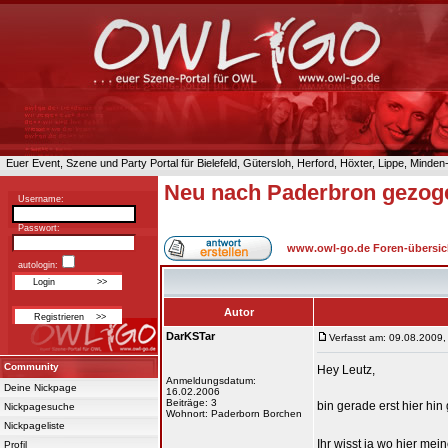
Euer Event, Szene und Party Portal für Bielefeld, Gütersloh, Herford, Höxter, Lippe, Minde
Neu nach Paderbron gezog
Username:
Passwort:
www.owl-go.de Foren-übersic
autologin:
Autor
DarKSTar
Verfasst am: 09.08.2009,
Community
Hey Leutz,
Anmeldungsdatum:
Deine Nickpage
16.02.2006
Beiträge: 3
bin gerade erst hier h
Nickpagesuche
Wohnort: Paderborn Borchen
Nickpageliste
Ihr wisst ja wo hier mei
Profil