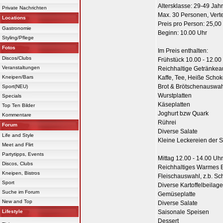
Altersklasse: 29-49 Jah
Private Nachrichten
Max. 30 Personen, Verte
Locations
Preis pro Person: 25,00
Gastronomie
Beginn: 10.00 Uhr
Styling/Pflege
Fotos
Im Preis enthalten:
Discos/Clubs
Frühstück 10.00 - 12.00
Veranstaltungen
Reichhaltige Getränke
Kneipen/Bars
Kaffe, Tee, Heiße Schok
Brot & Brötschenauswa
Sport(NEU)
Wurstplatten
Specials
Käseplatten
Top Ten Bilder
Joghurt bzw Quark
Kommentare
Rührei
Forum
Diverse Salate
Life and Style
Kleine Leckereien der 
Meet and Flirt
Partytipps, Events
Mittag 12.00 - 14.00 Uhr
Discos, Clubs
Reichhaltiges Warmes B
Kneipen, Bistros
Fleischauswahl, z.b. Sch
Sport
Diverse Kartoffelbeilag
Suche im Forum
Gemüseplatte
New and Top
Diverse Salate
Lifestyle
Saisonale Speisen
Dessert