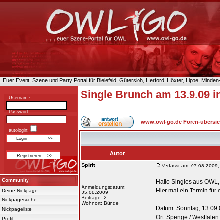
Euer Event, Szene und Party Portal für Bielefeld, Gütersloh, Herford, Höxter, Lippe, Minde
Single Brunch am 13.9.09 
Username:
Passwort:
www.owl-go.de Foren-übersic
autologin:
Autor
Spirit
Verfasst am: 07.08.2009,
Community
Hallo Singles aus OWL,
Anmeldungsdatum:
Hier mal ein Termin für 
Deine Nickpage
05.08.2009
Beiträge: 2
Nickpagesuche
Wohnort: Bünde
Datum: Sonntag, 13.09.
Nickpageliste
Ort: Spenge / Westfalen
Profil