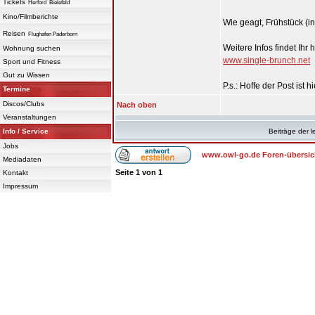
Tickets
Herford
Bielefeld
Kino/Filmberichte
Wie geagt, Frühstück (in
Reisen
Flughafen Paderborn
Weitere Infos findet Ihr h
Wohnung suchen
www.single-brunch.net
Sport und Fitness
Gut zu Wissen
P.s.: Hoffe der Post ist
Termine
Discos/Clubs
Nach oben
Veranstaltungen
Info / Service
Beiträge der l
Jobs
www.owl-go.de Foren-übersic
Mediadaten
Seite
1
von
1
Kontakt
Impressum