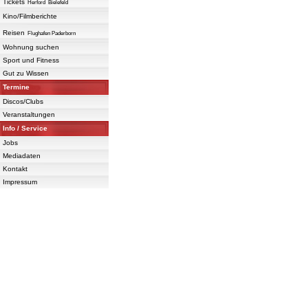
Tickets
Herford
Bielefeld
Kino/Filmberichte
Reisen
Flughafen Paderborn
Wohnung suchen
Sport und Fitness
Gut zu Wissen
Termine
Discos/Clubs
Veranstaltungen
Info / Service
Jobs
Mediadaten
Kontakt
Impressum