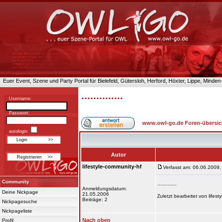
Euer Event, Szene und Party Portal für Bielefeld, Gütersloh, Herford, Höxter, Lippe, Minde
..............
Username:
Passwort:
www.owl-go.de Foren-übersic
autologin:
Autor
lifestyle-community-hf
Verfasst am: 06.06.2009,
Community
.............
Anmeldungsdatum:
Deine Nickpage
21.05.2006
Zuletzt bearbeitet von life
Beiträge: 2
Nickpagesuche
Nickpageliste
Nach oben
Profil