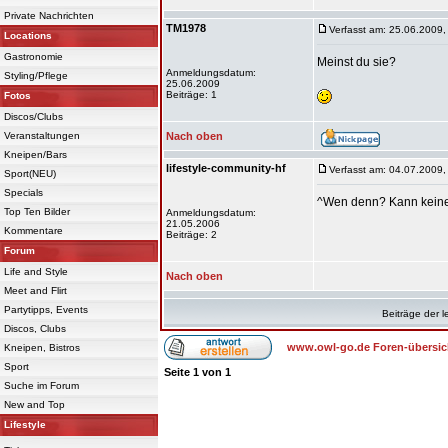
Private Nachrichten
TM1978
Verfasst am: 25.06.2009,
Locations
Gastronomie
Meinst du sie?
Anmeldungsdatum:
Styling/Pflege
25.06.2009
Beiträge: 1
Fotos
Discos/Clubs
Veranstaltungen
Nach oben
Kneipen/Bars
lifestyle-community-hf
Verfasst am: 04.07.2009,
Sport(NEU)
Specials
^Wen denn? Kann keine
Top Ten Bilder
Anmeldungsdatum:
21.05.2006
Kommentare
Beiträge: 2
Forum
Life and Style
Nach oben
Meet and Flirt
Partytipps, Events
Beiträge der l
Discos, Clubs
www.owl-go.de Foren-übersic
Kneipen, Bistros
Sport
Seite
1
von
1
Suche im Forum
New and Top
Lifestyle