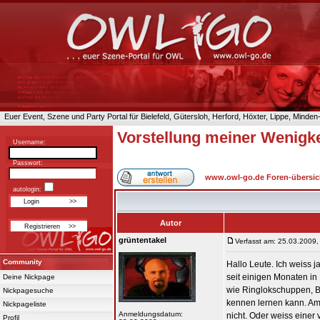
Euer Event, Szene und Party Portal für Bielefeld, Gütersloh, Herford, Höxter, Lippe, Minde
Vorstellung meiner Wenigke
Username:
Passwort:
www.owl-go.de Foren-übersic
autologin:
Autor
grüntentakel
Verfasst am: 25.03.2009,
Community
Hallo Leute. Ich weiss ja
seit einigen Monaten in
Deine Nickpage
wie Ringlokschuppen, Bl
Nickpagesuche
kennen lernen kann. Am L
Nickpageliste
Anmeldungsdatum:
nicht. Oder weiss eine
Profil