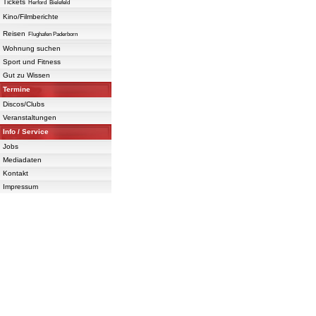
Tickets
Herford
Bielefeld
Kino/Filmberichte
Reisen
Flughafen Paderborn
Wohnung suchen
Sport und Fitness
Gut zu Wissen
Termine
Discos/Clubs
Veranstaltungen
Info / Service
Jobs
Mediadaten
Kontakt
Impressum