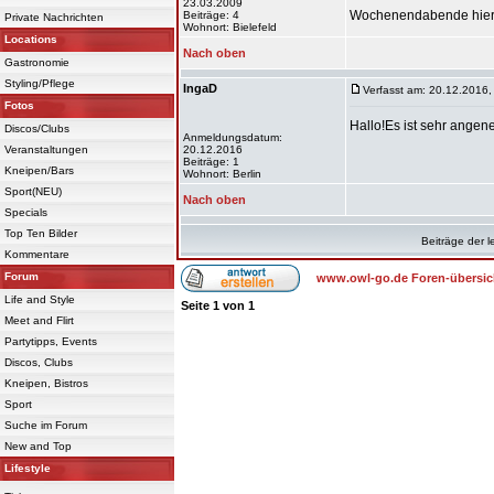
23.03.2009
Wochenendabende hier 
Beiträge: 4
Private Nachrichten
Wohnort: Bielefeld
Locations
Nach oben
Gastronomie
Styling/Pflege
IngaD
Verfasst am: 20.12.2016,
Fotos
Hallo!Es ist sehr ange
Discos/Clubs
Anmeldungsdatum:
Veranstaltungen
20.12.2016
Beiträge: 1
Kneipen/Bars
Wohnort: Berlin
Sport(NEU)
Nach oben
Specials
Top Ten Bilder
Beiträge der l
Kommentare
Forum
www.owl-go.de Foren-übersic
Life and Style
Seite
1
von
1
Meet and Flirt
Partytipps, Events
Discos, Clubs
Kneipen, Bistros
Sport
Suche im Forum
New and Top
Lifestyle