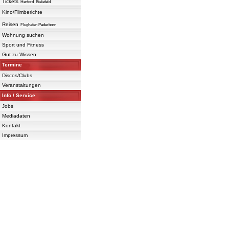
Tickets
Herford
Bielefeld
Kino/Filmberichte
Reisen
Flughafen Paderborn
Wohnung suchen
Sport und Fitness
Gut zu Wissen
Termine
Discos/Clubs
Veranstaltungen
Info / Service
Jobs
Mediadaten
Kontakt
Impressum