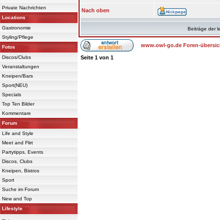
Private Nachrichten
Nach oben
Locations
Gastronomie
Beiträge der l
Styling/Pflege
www.owl-go.de Foren-übersic
Fotos
Discos/Clubs
Seite
1
von
1
Veranstaltungen
Kneipen/Bars
Sport(NEU)
Specials
Top Ten Bilder
Kommentare
Forum
Life and Style
Meet and Flirt
Partytipps, Events
Discos, Clubs
Kneipen, Bistros
Sport
Suche im Forum
New and Top
Lifestyle