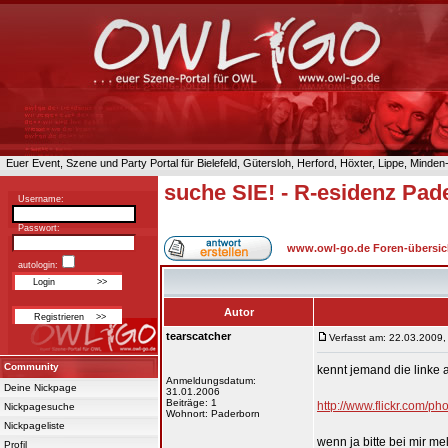
Euer Event, Szene und Party Portal für Bielefeld, Gütersloh, Herford, Höxter, Lippe, Minde
suche SIE! - R-esidenz Pad
Username:
Passwort:
www.owl-go.de Foren-übersic
autologin:
Autor
tearscatcher
Verfasst am: 22.03.2009,
Community
kennt jemand die linke 
Anmeldungsdatum:
Deine Nickpage
31.01.2006
Beiträge: 1
http://www.flickr.com
Nickpagesuche
Wohnort: Paderborn
Nickpageliste
wenn ja bitte bei mir m
Profil