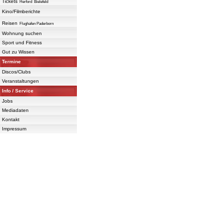
Tickets
Herford
Bielefeld
Kino/Filmberichte
Reisen
Flughafen Paderborn
Wohnung suchen
Sport und Fitness
Gut zu Wissen
Termine
Discos/Clubs
Veranstaltungen
Info / Service
Jobs
Mediadaten
Kontakt
Impressum