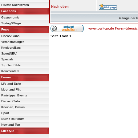
Private Nachrichten
Nach oben
Locations
Gastronomie
Beiträge der l
Styling/Pflege
www.owl-go.de Foren-übersic
Fotos
Discos/Clubs
Seite
1
von
1
Veranstaltungen
Kneipen/Bars
Sport(NEU)
Specials
Top Ten Bilder
Kommentare
Forum
Life and Style
Meet and Flirt
Partytipps, Events
Discos, Clubs
Kneipen, Bistros
Sport
Suche im Forum
New and Top
Lifestyle