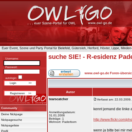
Euer Event, Szene und Party Portal für Bielefeld, Gütersloh, Herford, Höxter, Lippe, Minde
suche SIE! - R-esidenz Pad
Username:
Passwort:
www.owl-go.de Foren-übersic
autologin:
Autor
tearscatcher
Verfasst am: 22.03.2009,
Community
kennt jemand die linke 
Anmeldungsdatum:
Deine Nickpage
31.01.2006
Beiträge: 1
http://www.flickr.com
Nickpagesuche
Wohnort: Paderborn
Nickpageliste
wenn ja bitte bei mir m
Profil