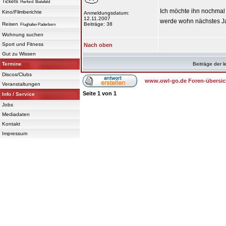
Tickets
Herford
Bielefeld
Ich möchte ihn nochmal 
Kino/Filmberichte
Anmeldungsdatum:
12.11.2007
werde wohn nächstes J
Reisen
Beiträge: 38
Flughafen Paderborn
Wohnung suchen
Sport und Fitness
Nach oben
Gut zu Wissen
Termine
Beiträge der l
Discos/Clubs
www.owl-go.de Foren-übersic
Veranstaltungen
Seite
1
von
1
Info / Service
Jobs
Mediadaten
Kontakt
Impressum