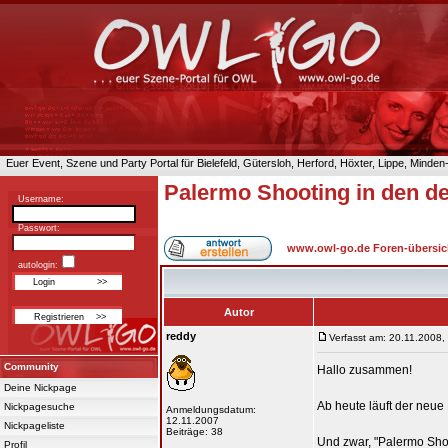
Euer Event, Szene und Party Portal für Bielefeld, Gütersloh, Herford, Höxter, Lippe, Minde
Palermo Shooting in den d
Username:
Passwort:
www.owl-go.de Foren-übersic
autologin:
Autor
reddy
Verfasst am: 20.11.2008,
Community
Hallo zusammen!
Deine Nickpage
Ab heute läuft der neue
Nickpagesuche
Anmeldungsdatum:
12.11.2007
Nickpageliste
Beiträge: 38
Und zwar, "Palermo Sho
Profil