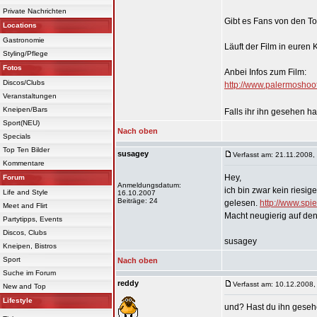
Private Nachrichten
Gibt es Fans von den T
Locations
Gastronomie
Läuft der Film in euren 
Styling/Pflege
Fotos
Anbei Infos zum Film:
Discos/Clubs
http://www.palermoshoot
Veranstaltungen
Kneipen/Bars
Falls ihr ihn gesehen ha
Sport(NEU)
Nach oben
Specials
Top Ten Bilder
susagey
Verfasst am: 21.11.2008,
Kommentare
Hey,
Forum
Anmeldungsdatum:
ich bin zwar kein riesig
Life and Style
16.10.2007
Beiträge: 24
gelesen.
http://www.spi
Meet and Flirt
Macht neugierig auf de
Partytipps, Events
Discos, Clubs
susagey
Kneipen, Bistros
Sport
Nach oben
Suche im Forum
reddy
Verfasst am: 10.12.2008,
New and Top
Lifestyle
und? Hast du ihn gese