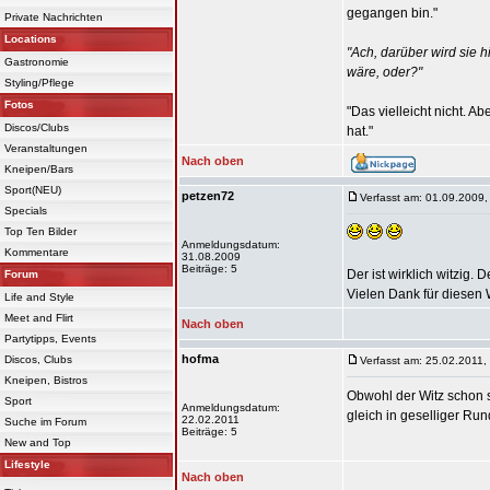
gegangen bin."
Private Nachrichten
Locations
"Ach, darüber wird sie 
Gastronomie
wäre, oder?"
Styling/Pflege
Fotos
"Das vielleicht nicht. 
Discos/Clubs
hat."
Veranstaltungen
Nach oben
Kneipen/Bars
Sport(NEU)
petzen72
Verfasst am: 01.09.2009,
Specials
Top Ten Bilder
Anmeldungsdatum:
Kommentare
31.08.2009
Beiträge: 5
Der ist wirklich witzig
Forum
Vielen Dank für diesen 
Life and Style
Meet and Flirt
Nach oben
Partytipps, Events
hofma
Discos, Clubs
Verfasst am: 25.02.2011,
Kneipen, Bistros
Obwohl der Witz schon 
Sport
Anmeldungsdatum:
gleich in geselliger Run
22.02.2011
Suche im Forum
Beiträge: 5
New and Top
Lifestyle
Nach oben