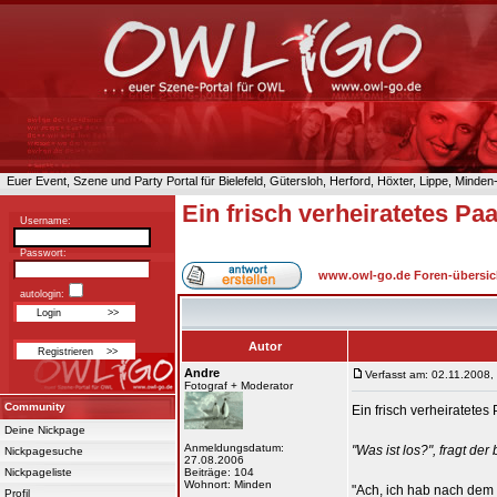
Euer Event, Szene und Party Portal für Bielefeld, Gütersloh, Herford, Höxter, Lippe, Minde
Ein frisch verheiratetes Paar
Username:
Passwort:
www.owl-go.de Foren-übersic
autologin:
Autor
Andre
Verfasst am: 02.11.2008,
Fotograf + Moderator
Community
Ein frisch verheiratete
Deine Nickpage
Anmeldungsdatum:
"Was ist los?", fragt de
Nickpagesuche
27.08.2006
Nickpageliste
Beiträge: 104
Wohnort: Minden
"Ach, ich hab nach dem
Profil