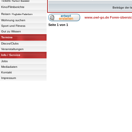
Tickets
Herford
Bielefeld
Kino/Filmberichte
Beiträge der l
Reisen
Flughafen Paderborn
www.owl-go.de Foren-übersic
Wohnung suchen
Seite
1
von
1
Sport und Fitness
Gut zu Wissen
Termine
Discos/Clubs
Veranstaltungen
Info / Service
Jobs
Mediadaten
Kontakt
Impressum