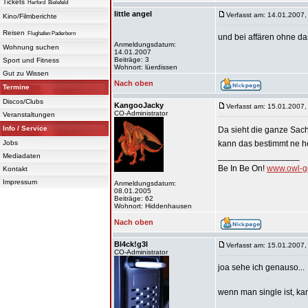
Tickets
Herford
Bielefeld
little angel
Verfasst am: 14.01.2007,
Kino/Filmberichte
Reisen
Flughafen Paderborn
und bei affären ohne da
Anmeldungsdatum:
Wohnung suchen
14.01.2007
Beiträge: 3
Sport und Fitness
Wohnort: lüerdissen
Gut zu Wissen
Nach oben
Termine
Discos/Clubs
KangooJacky
Verfasst am: 15.01.2007,
CO-Administrator
Veranstaltungen
Info / Service
Da sieht die ganze Sac
Jobs
kann das bestimmt ne 
_________________
Mediadaten
Be In Be On!
www.owl-g
Kontakt
Impressum
Anmeldungsdatum:
08.01.2005
Beiträge: 62
Wohnort: Hiddenhausen
Nach oben
Bl4ck!g3l
Verfasst am: 15.01.2007,
CO-Administrator
joa sehe ich genauso...
wenn man single ist, ka