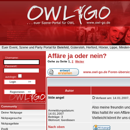
Euer Event, Szene und Party Portal für Bielefeld, Gütersloh, Herford, Höxter, Lippe, Minde
Affäre ja oder nein?
Username:
Gehe zu Seite
1
,
2
Weiter
Passwort:
www.owl-go.de Foren-übersic
autologin:
Autor
little angel
Verfasst am: 14.01.2007,
Community
Also meine freundin und
Anmeldungsdatum:
Was haltst ihr von Affär
Deine Nickpage
14.01.2007
Beiträge: 3
Vielleicht könnt ihr uns 
Nickpagesuche
Wohnort: lüerdissen
Nickpageliste
Nach oben
Profil