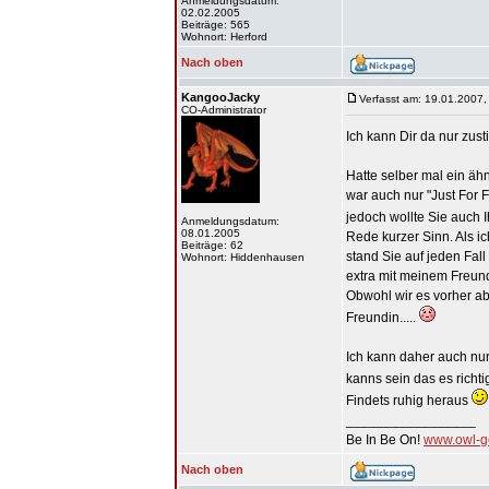
Anmeldungsdatum:
02.02.2005
Beiträge: 565
Wohnort: Herford
Nach oben
KangooJacky
Verfasst am: 19.01.2007,
CO-Administrator
Ich kann Dir da nur zu
Hatte selber mal ein äh
war auch nur "Just For F
jedoch wollte Sie auch I
Anmeldungsdatum:
08.01.2005
Rede kurzer Sinn. Als i
Beiträge: 62
stand Sie auf jeden Fall
Wohnort: Hiddenhausen
extra mit meinem Freund
Obwohl wir es vorher ab
Freundin.....
Ich kann daher auch nu
kanns sein das es ric
Findets ruhig heraus
_________________
Be In Be On!
www.owl-g
Nach oben