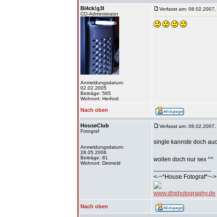
Bl4ck!g3l
Verfasst am: 08.02.2007,
CO-Administrator
Anmeldungsdatum:
02.02.2005
Beiträge: 565
Wohnort: Herford
Nach oben
HouseClub
Verfasst am: 08.02.2007,
Fotograf
single kannste doch au
Anmeldungsdatum:
28.05.2006
Beiträge: 81
wollen doch nur sex ^^
Wohnort: Detmold
_________________
<-~*House Fotograf*~->
www.dhphotography.de
Nach oben