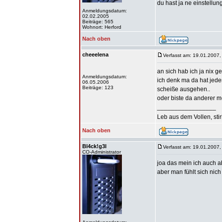
du hast ja ne einstellun
Anmeldungsdatum:
02.02.2005
Beiträge: 565
Wohnort: Herford
Nach oben
cheeelena
Verfasst am: 19.01.2007,
an sich hab ich ja nix 
Anmeldungsdatum:
ich denk ma da hat jede
06.05.2006
Beiträge: 123
scheiße ausgehen..
oder biste da anderer 
_________________
Leb aus dem Vollen, sti
Nach oben
Bl4ck!g3l
Verfasst am: 19.01.2007,
CO-Administrator
joa das mein ich auch a
aber man fühlt sich nich