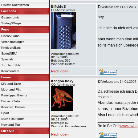
Private Nachrichten
Bl4ck!g3l
Verfasst am: 14.01.2007,
CO-Administrator
Locations
hey,
Gastronomie
Styling/Pflege
ich halte da nich viel vo
Fotos
Discos/Clubs
aber wenn man eine affä
Veranstaltungen
sollte man sich überleg
Kneipen/Bars
Sport(NEU)
Anmeldungsdatum:
02.02.2005
Specials
Beiträge: 565
Wohnort: Herford
Top Ten Bilder
Kommentare
Nach oben
Forum
KangooJacky
Verfasst am: 14.01.2007,
Life and Style
CO-Administrator
Meet and Flirt
Da schliesse ich mich 
Partytipps, Events
es knallt......
Discos, Clubs
Aber das muss ja jeder 
Kneipen, Bistros
kanns ja inner Beziehu
Sport
Also Leute, nicht erwis
Anmeldungsdatum:
Suche im Forum
08.01.2005
_________________
Beiträge: 62
New and Top
Be In Be On!
www.owl-g
Wohnort: Hiddenhausen
Lifestyle
Nach oben