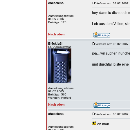
cheeelena
Verfasst am: 08.02.2007,
hey, dann tu dich doch 
Anmeldungsdatum:
_________________
06.05.2006
Beiträge: 123
Leb aus dem Vollen, sti
Nach oben
Bl4ck!g3l
Verfasst am: 08.02.2007,
CO-Administrator
joa... wir suchen nur c
und durchfall biste eine
Anmeldungsdatum:
02.02.2005
Beiträge: 565
Wohnort: Herford
Nach oben
cheeelena
Verfasst am: 08.02.2007,
oh man
Anmeldungsdatum:
_________________
06.05.2006