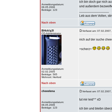
ich bin doch gar nich a
Anmeldungsdatum:
und außerdem bezweifle
06.05.2006
Beiträge: 123
_________________
Leb aus dem Vollen, sti
Nach oben
Bl4ck!g3l
Verfasst am: 07.02.2007,
CO-Administrator
nich auf der suche che
+scherz+
Anmeldungsdatum:
02.02.2005
Beiträge: 565
Wohnort: Herford
Nach oben
cheeelena
Verfasst am: 07.02.2007,
tut mir leid^^ xD
Anmeldungsdatum:
06.05.2006
Beiträge: 123
ich bin und bleibn über