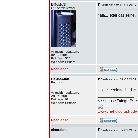
Bl4ck!g3l
Verfasst am: 19.01.2007,
CO-Administrator
naja... jeder das seine..
Anmeldungsdatum:
02.02.2005
Beiträge: 565
Wohnort: Herford
Nach oben
HouseClub
Verfasst am: 07.02.2007,
Fotograf
also cheeelena für dich 
Anmeldungsdatum:
_________________
28.05.2006
Beiträge: 81
<-~*House Fotograf*~->
Wohnort: Detmold
www.dhphotography.de
Nach oben
cheeelena
Verfasst am: 07.02.2007,