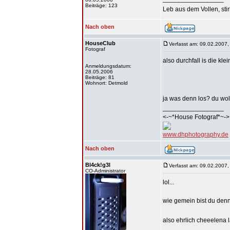
Beiträge: 123
Leb aus dem Vollen, sti
Nach oben
HouseClub
Verfasst am: 09.02.2007,
Fotograf
also durchfall is die klei
Anmeldungsdatum:
28.05.2006
Beiträge: 81
Wohnort: Detmold
ja was denn los? du wo
_________________
<-~*House Fotograf*~->
www.dhphotography.de
Nach oben
Bl4ck!g3l
Verfasst am: 09.02.2007,
CO-Administrator
lol...
wie gemein bist du denn
also ehrlich cheeelena 