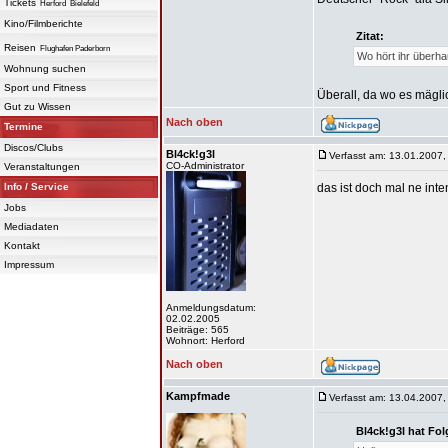
Tickets
Herford
Bielefeld
Kino/Filmberichte
Zitat:
Reisen
Flughafen Paderborn
Wo hört ihr überh
Wohnung suchen
Sport und Fitness
Überall, da wo es mäglic
Gut zu Wissen
Nach oben
Termine
Discos/Clubs
Bl4ck!g3l
Verfasst am: 13.01.2007,
CO-Administrator
Veranstaltungen
Info / Service
das ist doch mal ne inten
Jobs
Mediadaten
Kontakt
Impressum
Anmeldungsdatum:
02.02.2005
Beiträge: 565
Wohnort: Herford
Nach oben
Kampfmade
Verfasst am: 13.04.2007,
Bl4ck!g3l hat Fo