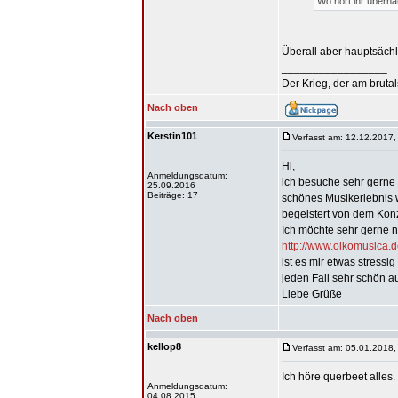
Wo hört ihr überh
Überall aber hauptsächl
_________________
Der Krieg, der am bruta
Nach oben
Kerstin101
Verfasst am: 12.12.2017,
Hi,
Anmeldungsdatum:
ich besuche sehr gerne K
25.09.2016
Beiträge: 17
schönes Musikerlebnis 
begeistert von dem Konz
Ich möchte sehr gerne 
http://www.oikomusica.
ist es mir etwas stress
jeden Fall sehr schön a
Liebe Grüße
Nach oben
kellop8
Verfasst am: 05.01.2018,
Ich höre querbeet alles
Anmeldungsdatum:
04.08.2015