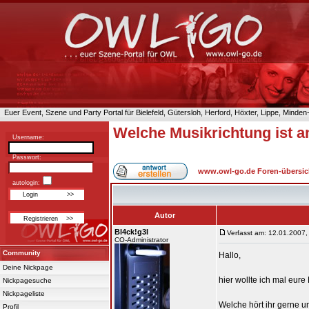
Euer Event, Szene und Party Portal für Bielefeld, Gütersloh, Herford, Höxter, Lippe, Minde
Welche Musikrichtung ist 
Username:
Passwort:
www.owl-go.de Foren-übersic
autologin:
Autor
Bl4ck!g3l
Verfasst am: 12.01.2007,
CO-Administrator
Community
Hallo,
Deine Nickpage
hier wollte ich mal eur
Nickpagesuche
Nickpageliste
Welche hört ihr gerne 
Profil