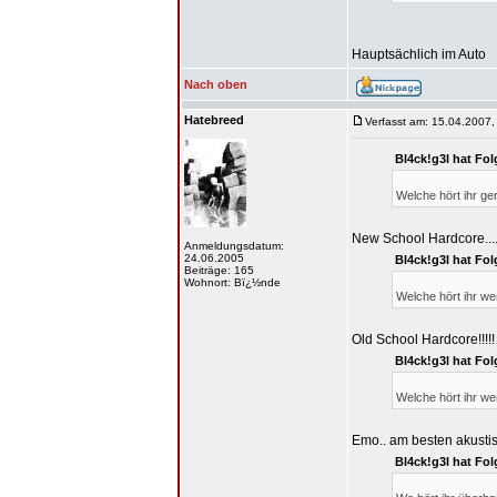
Hauptsächlich im Auto
Nach oben
Hatebreed
Verfasst am: 15.04.2007,
Bl4ck!g3l hat Fo
Welche hört ihr g
New School Hardcore....
Anmeldungsdatum:
24.06.2005
Bl4ck!g3l hat Fo
Beiträge: 165
Wohnort: Bï¿½nde
Welche hört ihr wen
Old School Hardcore!!!!!
Bl4ck!g3l hat Fo
Welche hört ihr we
Emo.. am besten akustis
Bl4ck!g3l hat Fo