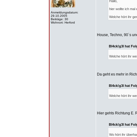
Hallo,
hier wollte ich ma
Anmeldungsdatum:
29.10.2005
Welche hört ihr g
Beiträge: 30
Wohnort: Herford
House, Techno, 90´s und
Bl4ck!g3l hat Fo
Welche hört ihr wen
Da geht es mehr in Ric
Bl4ck!g3l hat Fo
Welche hört ihr we
Hier gehts Richtung E. 
Bl4ck!g3l hat Fo
Wo hört ihr überh