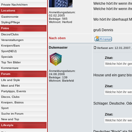
Welche hört ihr wenn ihr 
Private Nachrichten
Welche hört ihr wenn ih
Locations
Anmeldungsdatum:
02.02.2005
Gastronomie
Beiträge: 565
Wo hört ihr überhaupt 
Wohnort: Herford
Styling/Pflege
Fotos
gruß Dennis
Discos/Clubs
Nach oben
Veranstaltungen
Kneipen/Bars
Dukemaster
Verfasst am: 12.01.2007,
Sport(NEU)
Specials
Zitat:
Top Ten Bilder
Welche hört ihr g
Kommentare
Anmeldungsdatum:
Forum
24.08.2006
House und ein ganz bis
Beiträge: 139
Life and Style
Wohnort: Bielefeld
Meet and Flirt
Zitat:
Partytipps, Events
Welche hört ihr wen
Discos, Clubs
Kneipen, Bistros
Schlager. Deutsche. Od
Sport
Suche im Forum
Zitat:
New and Top
Welche hört ihr we
Lifestyle
Deutscher "Rock" ala Si