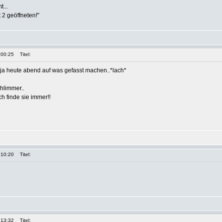
t...
 2 geöffneten!"
 00:25
Titel:
ja heute abend auf was gefasst machen..*lach*
chlimmer..
Ich finde sie immer!!
 10:20
Titel:
 13:32
Titel: