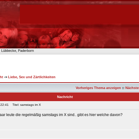
n- Lübbecke, Paderborn
ht
->
Liebe, Sex und Zärtlichkeiten
Vorheriges Thema anzeigen
::
Nächste
Nachricht
 22:41
Titel: samstags im X
paar leute die regelmäßig samstags im X sind.. gibt es hier welche davon?