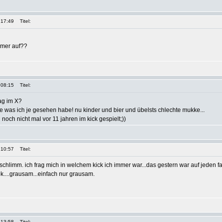
 17:49
Titel:
mmer auf??
 08:15
Titel:
ag im X?
e was ich je gesehen habe! nu kinder und bier und übelsts chlechte mukke...
och nicht mal vor 11 jahren im kick gespielt;))
 10:57
Titel:
chlimm. ich frag mich in welchem kick ich immer war...das gestern war auf jeden fal
 ok....grausam...einfach nur grausam.
 13:58
Titel: