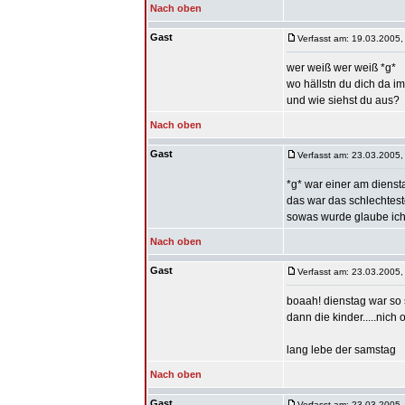
Nach oben
Gast
Verfasst am: 19.03.2005,
wer weiß wer weiß *g*
wo hällstn du dich da i
und wie siehst du aus?
Nach oben
Gast
Verfasst am: 23.03.2005,
*g* war einer am dienst
das war das schlechtest
sowas wurde glaube ich n
Nach oben
Gast
Verfasst am: 23.03.2005,
boaah! dienstag war so s
dann die kinder.....nich
lang lebe der samstag
Nach oben
Gast
Verfasst am: 23.03.2005,