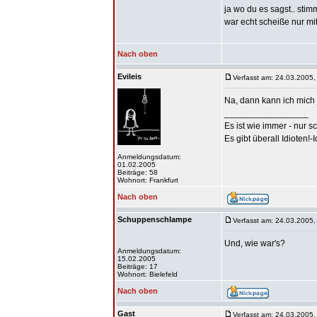
ja wo du es sagst.. stimm
war echt scheiße nur mit
Nach oben
Evileis
Verfasst am: 24.03.2005,
Na, dann kann ich mich 
_________________
Es ist wie immer - nur s
Es gibt überall Idioten!-
Anmeldungsdatum:
01.02.2005
Beiträge: 58
Wohnort: Frankfurt
Nach oben
Schuppenschlampe
Verfasst am: 24.03.2005,
Und, wie war's?
Anmeldungsdatum:
15.02.2005
Beiträge: 17
Wohnort: Bielefeld
Nach oben
Gast
Verfasst am: 24.03.2005,