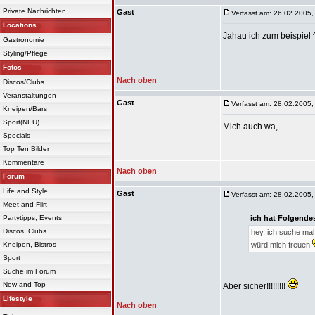
Private Nachrichten
Gast
Verfasst am: 26.02.2005,
Locations
Jahau ich zum beispiel 
Gastronomie
Styling/Pflege
Fotos
Nach oben
Discos/Clubs
Veranstaltungen
Gast
Verfasst am: 28.02.2005,
Kneipen/Bars
Sport(NEU)
Mich auch wa,
Specials
Top Ten Bilder
Kommentare
Nach oben
Forum
Life and Style
Gast
Verfasst am: 28.02.2005,
Meet and Flirt
Partytipps, Events
ich hat Folgende
Discos, Clubs
hey, ich suche mal
Kneipen, Bistros
würd mich freuen
Sport
Suche im Forum
New and Top
Aber sicher!!!!!!!!!
Lifestyle
Nach oben