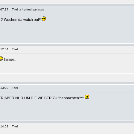
 07:17
Titel: x herford samstag
le 2 Wochen da watch out!!
 12:34
Titel:
Immer..
 13:29
Titel:
ER;ABER NUR UM DIE WEIBER ZU "beobachten"^^
 14:52
Titel: