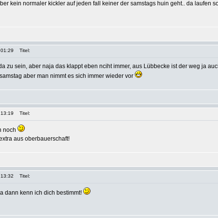
ber kein normaler kickler auf jeden fall keiner der samstags huin geht.. da laufen 
 01:29
Titel:
da zu sein, aber naja das klappt eben nciht immer, aus Lübbecke ist der weg ja auch
n samstag aber man nimmt es sich immer wieder vor
 13:19
Titel:
ch noch
xtra aus oberbauerschaft!
 13:32
Titel:
a dann kenn ich dich bestimmt!