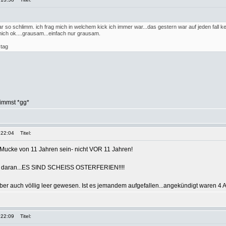
r so schlimm. ich frag mich in welchem kick ich immer war...das gestern war auf jeden fall ke
.nich ok....grausam...einfach nur grausam.
stag
immst *gg*
 22:04
Titel:
ie Mucke von 11 Jahren sein- nicht VOR 11 Jahren!
lag daran...ES SIND SCHEISS OSTERFERIEN!!!!
er auch völlig leer gewesen. Ist es jemandem aufgefallen...angekündigt waren 4 A
 22:09
Titel: