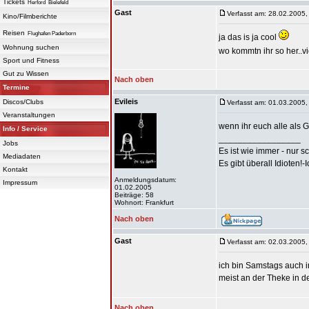
Tickets
Herford
Bielefeld
Gast
Verfasst am: 28.02.2005,
Kino/Filmberichte
Reisen
Flughafen Paderborn
ja das is ja cool
Wohnung suchen
wo kommtn ihr so her..vi
Sport und Fitness
Gut zu Wissen
Nach oben
Termine
Evileis
Discos/Clubs
Verfasst am: 01.03.2005,
Veranstaltungen
wenn ihr euch alle als G
Info / Service
_________________
Jobs
Es ist wie immer - nur s
Mediadaten
Es gibt überall Idioten!-
Kontakt
Anmeldungsdatum:
Impressum
01.02.2005
Beiträge: 58
Wohnort: Frankfurt
Nach oben
Gast
Verfasst am: 02.03.2005,
ich bin Samstags auch
meist an der Theke in de
Nach oben