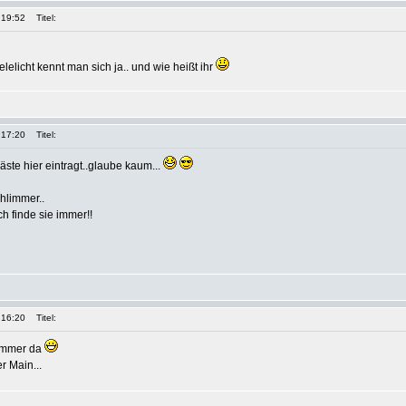
 19:52
Titel:
elelicht kennt man sich ja.. und wie heißt ihr
 17:20
Titel:
äste hier eintragt..glaube kaum...
chlimmer..
Ich finde sie immer!!
 16:20
Titel:
 immer da
r Main...