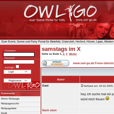
Euer Event, Szene und Party Portal für Bielefeld, Gütersloh, Herford, Höxter, Lippe, Minde
samstags im X
Username:
Gehe zu Seite
1
,
2
,
3
Weiter
Passwort:
www.owl-go.de Foren-übersic
autologin:
Autor
Gast
Verfasst am: 26.02.2005,
Community
hey, ich suche mal ein 
Deine Nickpage
würd mich freuen
Nickpagesuche
Nickpageliste
Nach oben
Profil