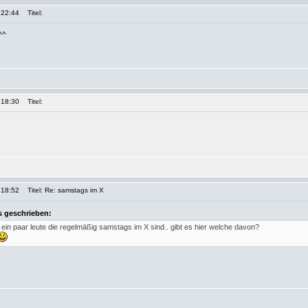
 22:44
Titel:
^^
 18:30
Titel:
 18:52
Titel: Re: samstags im X
s geschrieben:
 ein paar leute die regelmäßig samstags im X sind.. gibt es hier welche davon?