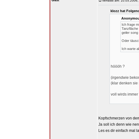
Gast
Verfasst am: 10.05.2006,
klozz hat Folgen
Anonymous
Ich frage m
Tanzfläche 
geiler song
Oder täusch
Ich warte a
höööh ?
(irgendwie beko
(klar denken sie
voll wirds immer 
Kopfschmerzen von de
Ja soll ich denn wie ne
Les es dir einfach mal 