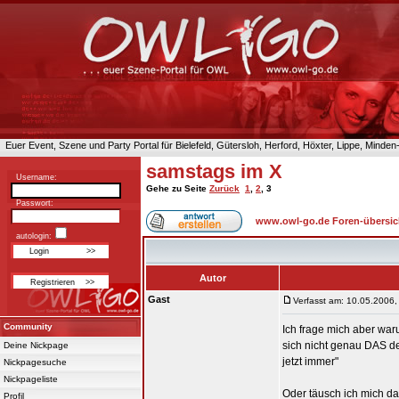
Euer Event, Szene und Party Portal für Bielefeld, Gütersloh, Herford, Höxter, Lippe, Minde
samstags im X
Username:
Gehe zu Seite
Zurück
1
,
2
,
3
Passwort:
www.owl-go.de Foren-übersic
autologin:
Autor
Gast
Verfasst am: 10.05.2006,
Community
Ich frage mich aber war
sich nicht genau DAS de
Deine Nickpage
jetzt immer"
Nickpagesuche
Nickpageliste
Oder täusch ich mich da
Profil