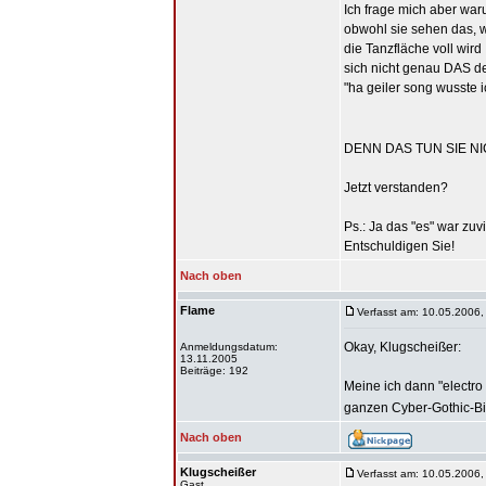
Ich frage mich aber war
obwohl sie sehen das, 
die Tanzfläche voll wird
sich nicht genau DAS d
"ha geiler song wusste i
DENN DAS TUN SIE NICH
Jetzt verstanden?
Ps.: Ja das "es" war zuv
Entschuldigen Sie!
Nach oben
Flame
Verfasst am: 10.05.2006,
Okay, Klugscheißer:
Anmeldungsdatum:
13.11.2005
Beiträge: 192
Meine ich dann "electro
ganzen Cyber-Gothic-B
Nach oben
Klugscheißer
Verfasst am: 10.05.2006,
Gast