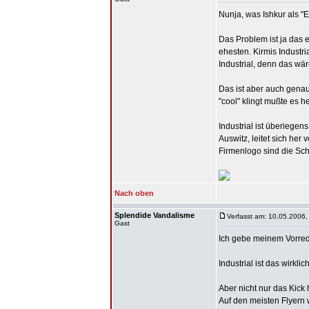
Nunja, was Ishkur als "E
Das Problem ist ja das 
ehesten. Kirmis Industr
Industrial, denn das wä
Das ist aber auch gena
"cool" klingt mußte es h
Industrial ist überiegen
Auswitz, leitet sich he
Firmenlogo sind die Sch
Nach oben
Splendide Vandalisme
Verfasst am: 10.05.2006,
Gast
Ich gebe meinem Vorred
Industrial ist das wirklic
Aber nicht nur das Kick
Auf den meisten Flyern 