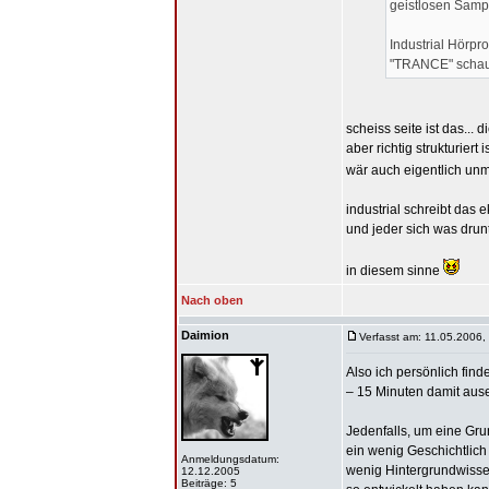
geistlosen Sample
Industrial Hörp
"TRANCE" schaue
scheiss seite ist das... 
aber richtig strukturiert
wär auch eigentlich un
industrial schreibt das ek
und jeder sich was drunt
in diesem sinne
Nach oben
Daimion
Verfasst am: 11.05.2006,
Also ich persönlich fin
– 15 Minuten damit ausei
Jedenfalls, um eine Gru
ein wenig Geschichtlich
Anmeldungsdatum:
wenig Hintergrundwisse
12.12.2005
Beiträge: 5