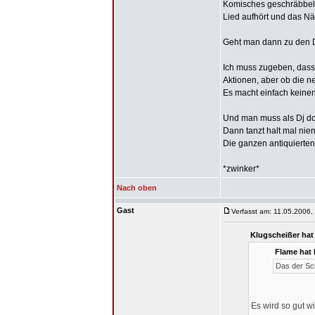
Komisches geschräbbel 
Lied aufhört und das Nä
Geht man dann zu den D
Ich muss zugeben, dass 
Aktionen, aber ob die ne
Es macht einfach keine
Und man muss als Dj doc
Dann tanzt halt mal nie
Die ganzen antiquierte
*zwinker*
Nach oben
Gast
Verfasst am: 11.05.2006,
Klugscheißer hat
Flame hat
Das der Sch
Es wird so gut wi