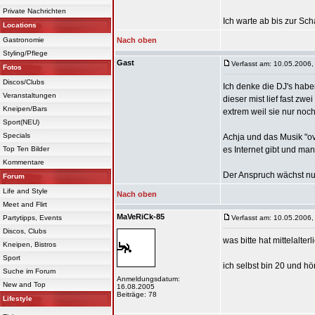
Private Nachrichten
Ich warte ab bis zur Sch
Locations
Gastronomie
Nach oben
Styling/Pflege
Gast
Verfasst am: 10.05.2006,
Fotos
Discos/Clubs
Ich denke die DJ's habe
Veranstaltungen
dieser mist lief fast zw
Kneipen/Bars
extrem weil sie nur noch
Sport(NEU)
Specials
Achja und das Musik "ov
Top Ten Bilder
es Internet gibt und man
Kommentare
Der Anspruch wächst nun
Forum
Life and Style
Nach oben
Meet and Flirt
MaVeRiCk-85
Partytipps, Events
Verfasst am: 10.05.2006,
Discos, Clubs
was bitte hat mittelalter
Kneipen, Bistros
Sport
ich selbst bin 20 und h
Suche im Forum
Anmeldungsdatum:
New and Top
16.08.2005
Beiträge: 78
Lifestyle