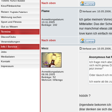
Tickets
Herford
Bielefeld
Nach oben
Kino/Filmberichte
Flame
Verfasst am: 10.05.2006,
Reisen
Flughafen Paderborn
Wohnung suchen
Ich gebe meinem Vorredn
Anmeldungsdatum:
Sport und Fitness
13.11.2005
Mittelalter. Das der Sch
Beiträge: 192
Gut zu Wissen
nur manchmal etwas zäh,
Termine
love kann ich einfach n
Discos/Clubs
Nach oben
Veranstaltungen
Info / Service
klozz
Verfasst am: 10.05.2006,
Jobs
Mediadaten
Anonymous hat F
Kontakt
Ich frage mich abe
sich nicht genau D
Impressum
jetzt immer"
Anmeldungsdatum:
08.06.2005
Oder täusch ich mi
Beiträge: 52
Wohnort: hf/lemgo
Ich warte ab bis zu
höööh ?
(irgendwie bekomm ich
(klar denken sie sich da