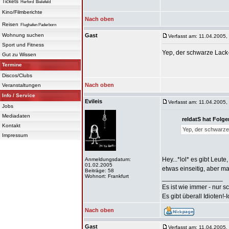
Tickets
Herford
Bielefeld
Kino/Filmberichte
Nach oben
Reisen
Flughafen Paderborn
Wohnung suchen
Gast
Verfasst am: 11.04.2005,
Sport und Fitness
Yep, der schwarze Lack-
Gut zu Wissen
Termine
Discos/Clubs
Nach oben
Veranstaltungen
Info / Service
Evileis
Verfasst am: 11.04.2005,
Jobs
Mediadaten
reldatS hat Folg
Kontakt
Yep, der schwarze 
Impressum
Hey...*lol* es gibt Leute
Anmeldungsdatum:
01.02.2005
etwas einseitig, aber m
Beiträge: 58
Wohnort: Frankfurt
_________________
Es ist wie immer - nur s
Es gibt überall Idioten!-
Nach oben
Gast
Verfasst am: 11.04.2005,