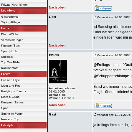
Private Nachrichten
Nach oben
Locations
Gastronomie
Gast
Verfasst am: 26.03.2005,
Styling/Pflege
Ist Samstag nicht immer 
Fotos
Oder hat sich das geän
Discos/Clubs
einige tragen wird mir 
Veranstaltungen
Nach oben
Kneipen/Bars
Sport(NEU)
Evileis
Verfasst am: 26.03.2005,
Specials
Top Ten Bilder
@Freitags... hmm.."Gruf
Kommentare
"Verwesungsparfum" habe
Forum
@Schuppenschlampe..jaj
Life and Style
_________________
Meet and Flirt
Es ist wie immer - nur s
Anmeldungsdatum:
Partytipps, Events
01.02.2005
Es gibt überall Idioten!-
Beiträge: 58
Discos, Clubs
Wohnort: Frankfurt
Kneipen, Bistros
Nach oben
Sport
Suche im Forum
Gast
Verfasst am: 11.04.2005,
New and Top
ja freitags immmer da, 
Lifestyle