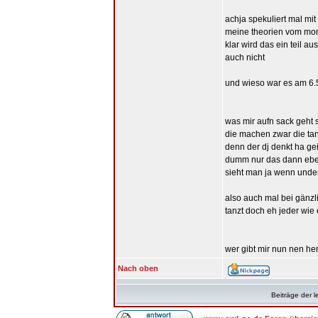
achja spekuliert mal mi
meine theorien vom mon
klar wird das ein teil 
auch nicht
und wieso war es am 6.5
was mir aufn sack geht 
die machen zwar die ta
denn der dj denkt ha gei
dumm nur das dann eben 
sieht man ja wenn undero
also auch mal bei gänzl
tanzt doch eh jeder wie 
wer gibt mir nun nen he
Nach oben
Beiträge der l