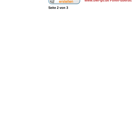
www.owl-go.de Foren-übersic
Seite
2
von
3