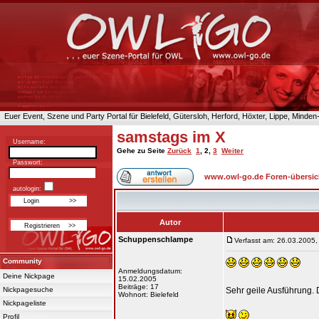
Euer Event, Szene und Party Portal für Bielefeld, Gütersloh, Herford, Höxter, Lippe, Minde
samstags im X
Username:
Gehe zu Seite
Zurück
1
,
2
,
3
Weiter
Passwort:
www.owl-go.de Foren-übersic
autologin:
Autor
Schuppenschlampe
Verfasst am: 26.03.2005,
Community
Anmeldungsdatum:
Deine Nickpage
15.02.2005
Beiträge: 17
Nickpagesuche
Sehr geile Ausführung. D
Wohnort: Bielefeld
Nickpageliste
Profil