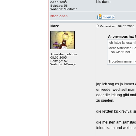
bis dann
04.10.2005
Beiträge: 58
Wohnort: *Herford*
Nach oben
klozz
Verfasst am: 09.05.2006,
Anonymous hat F
Ich habe langsam k
Mehr Mittelalter, 
...so wie früher...
Anmeldungsdatum:
08.06.2005
Beiträge: 52
Trotzdem immer no
Wohnort: hf/lemgo
jap ich sag es ja imm
entweder wechselt man d
oder die leitung gibt 
zu spielen,
die letzten kick revival
die meisten am samstag
feiern kann und weil es 