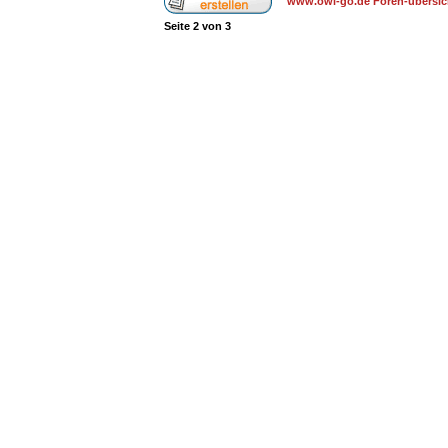
www.owl-go.de Foren-übersic
Seite
2
von
3