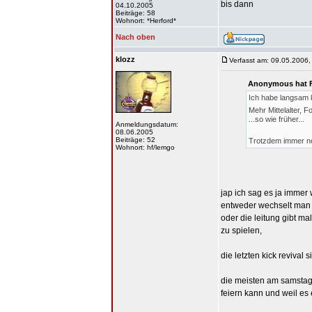
bis dann
04.10.2005
Beiträge: 58
Wohnort: *Herford*
Nach oben
klozz
Verfasst am: 09.05.2006,
Anonymous hat F
Ich habe langsam k
Mehr Mittelalter, 
...so wie früher...
Anmeldungsdatum:
08.06.2005
Beiträge: 52
Trotzdem immer no
Wohnort: hf/lemgo
jap ich sag es ja imm
entweder wechselt man d
oder die leitung gibt 
zu spielen,
die letzten kick revival
die meisten am samstag
feiern kann und weil es 