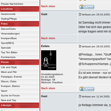
Private Nachrichten
Nach oben
Locations
Gastronomie
Gast
Verfasst am: 26.03.2005,
Styling/Pflege
Ist Samstag nicht immer 
Fotos
Oder hat sich das geän
Discos/Clubs
einige tragen wird mir 
Veranstaltungen
Nach oben
Kneipen/Bars
Sport(NEU)
Evileis
Verfasst am: 26.03.2005,
Specials
Top Ten Bilder
@Freitags... hmm.."Gruf
Kommentare
"Verwesungsparfum" habe
Forum
@Schuppenschlampe..jaj
Life and Style
_________________
Meet and Flirt
Es ist wie immer - nur s
Anmeldungsdatum:
Partytipps, Events
01.02.2005
Es gibt überall Idioten!-
Beiträge: 58
Discos, Clubs
Wohnort: Frankfurt
Kneipen, Bistros
Nach oben
Sport
Suche im Forum
Gast
Verfasst am: 11.04.2005,
New and Top
ja freitags immmer da, 
Lifestyle