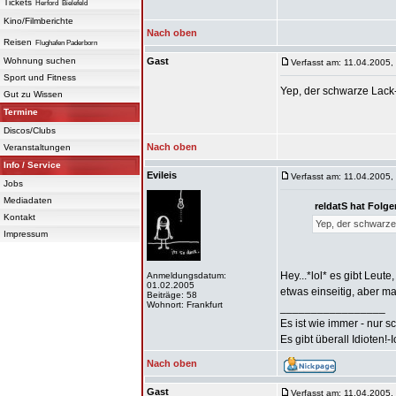
Tickets
Herford
Bielefeld
Kino/Filmberichte
Nach oben
Reisen
Flughafen Paderborn
Wohnung suchen
Gast
Verfasst am: 11.04.2005,
Sport und Fitness
Yep, der schwarze Lack-
Gut zu Wissen
Termine
Discos/Clubs
Nach oben
Veranstaltungen
Info / Service
Evileis
Verfasst am: 11.04.2005,
Jobs
Mediadaten
reldatS hat Folg
Kontakt
Yep, der schwarze 
Impressum
Hey...*lol* es gibt Leute
Anmeldungsdatum:
01.02.2005
etwas einseitig, aber m
Beiträge: 58
Wohnort: Frankfurt
_________________
Es ist wie immer - nur s
Es gibt überall Idioten!-
Nach oben
Gast
Verfasst am: 11.04.2005,