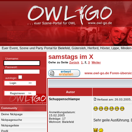
Euer Event, Szene und Party Portal für Bielefeld, Gütersloh, Herford, Höxter, Lippe, Minde
samstags im X
Username:
Gehe zu Seite
Zurück
1
,
2
,
3
Weiter
Passwort:
www.owl-go.de Foren-übersic
autologin:
Autor
Schuppenschlampe
Verfasst am: 26.03.2005,
Community
Anmeldungsdatum:
Deine Nickpage
15.02.2005
Beiträge: 17
Nickpagesuche
Sehr geile Ausführung. D
Wohnort: Bielefeld
Nickpageliste
Profil