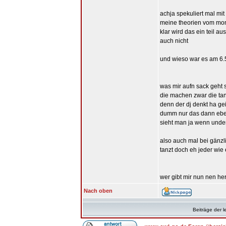
achja spekuliert mal mi
meine theorien vom mon
klar wird das ein teil 
auch nicht
und wieso war es am 6.5
was mir aufn sack geht 
die machen zwar die ta
denn der dj denkt ha gei
dumm nur das dann eben 
sieht man ja wenn undero
also auch mal bei gänzl
tanzt doch eh jeder wie 
wer gibt mir nun nen he
Nach oben
Beiträge der l