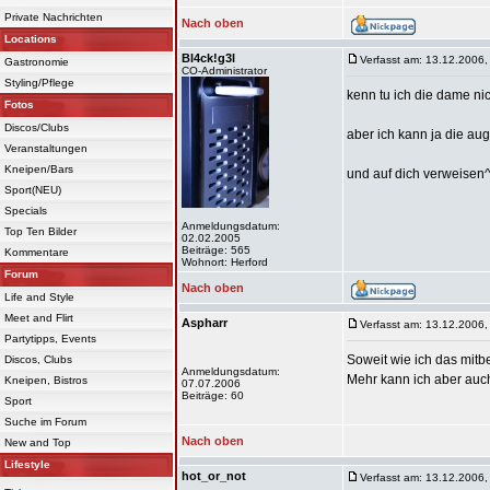
Private Nachrichten
Nach oben
Locations
Bl4ck!g3l
Verfasst am: 13.12.2006,
Gastronomie
CO-Administrator
Styling/Pflege
kenn tu ich die dame nich
Fotos
Discos/Clubs
aber ich kann ja die au
Veranstaltungen
Kneipen/Bars
und auf dich verweisen
Sport(NEU)
Specials
Anmeldungsdatum:
Top Ten Bilder
02.02.2005
Beiträge: 565
Kommentare
Wohnort: Herford
Forum
Nach oben
Life and Style
Meet and Flirt
Aspharr
Verfasst am: 13.12.2006,
Partytipps, Events
Soweit wie ich das mitb
Discos, Clubs
Anmeldungsdatum:
Mehr kann ich aber auch
Kneipen, Bistros
07.07.2006
Beiträge: 60
Sport
Suche im Forum
Nach oben
New and Top
Lifestyle
hot_or_not
Verfasst am: 13.12.2006,