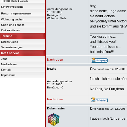
Tickets
Herford
Bielefeld
hey,
Kino/Filmberichte
Anmeldungsdatum:
diese nette junge dame i
18.10.2006
Reisen
Flughafen Paderborn
Beiträge: 5
sie heißt victoria
Wohnort: Melle
Wohnung suchen
bei yooliety unter Victor
Sport und Fitness
und sie kommt aus NR
Gut zu Wissen
_________________
Termine
You kissed me....
and I kissed you!!!
Discos/Clubs
You don´t miss me...
Veranstaltungen
but I miss You!!!
Info / Service
Jobs
Nach oben
Mediadaten
freaky
Verfasst am: 14.12.2006,
Kontakt
Impressum
falsch... ich kennsie nä
Anmeldungsdatum:
_________________
24.12.2005
Beiträge: 40
No Risk, No Fun,denn...
Nach oben
Dukemaster
Verfasst am: 14.12.2006,
fragt einfach "Lindenber