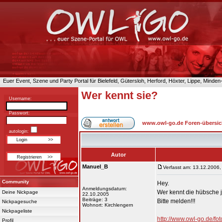
Euer Event, Szene und Party Portal für Bielefeld, Gütersloh, Herford, Höxter, Lippe, Minde
Wer kennt sie?
Username:
Passwort:
www.owl-go.de Foren-übersic
autologin:
Autor
Manuel_B
Verfasst am: 13.12.2006,
Community
Hey.
Anmeldungsdatum:
Wer kennt die hübsche 
Deine Nickpage
22.10.2005
Beiträge: 3
Bitte melden!!!
Nickpagesuche
Wohnort: Kirchlengern
Nickpageliste
http://www.owl-go.de/
Profil