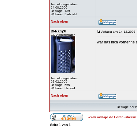
Anmeldungsdatum:
24.08.2006
Beiträge: 139
Wohnort: Bielefeld
Nach oben
Bl4ck!g3l
Verfasst am: 14.12.2006,
CO-Administrator
war das nich vorher ne 
Anmeldungsdatum:
02.02.2005
Beiträge: 565
Wohnort: Herford
Nach oben
Beiträge der l
www.owl-go.de Foren-übersic
Seite
1
von
1