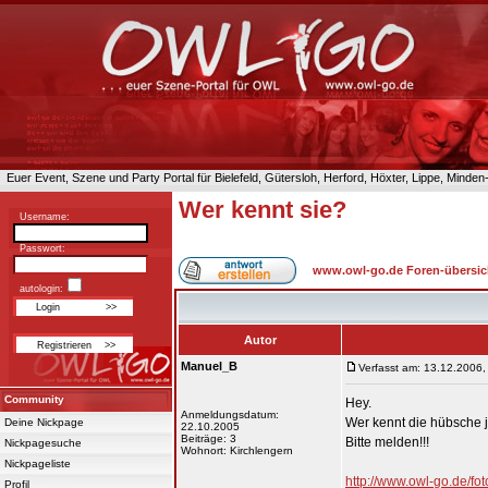
Euer Event, Szene und Party Portal für Bielefeld, Gütersloh, Herford, Höxter, Lippe, Minde
Wer kennt sie?
Username:
Passwort:
www.owl-go.de Foren-übersic
autologin:
Autor
Manuel_B
Verfasst am: 13.12.2006,
Community
Hey.
Anmeldungsdatum:
Wer kennt die hübsche 
Deine Nickpage
22.10.2005
Beiträge: 3
Bitte melden!!!
Nickpagesuche
Wohnort: Kirchlengern
Nickpageliste
http://www.owl-go.de/
Profil