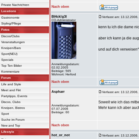
Private Nachrichten
Nach oben
Locations
Bl4ck!g3l
Verfasst am: 13.12.2006,
Gastronomie
CO-Administrator
Styling/Pflege
kenn tu ich die dame nich
Fotos
Discos/Clubs
aber ich kann ja die au
Veranstaltungen
Kneipen/Bars
und auf dich verweisen
Sport(NEU)
Specials
Anmeldungsdatum:
Top Ten Bilder
02.02.2005
Beiträge: 565
Kommentare
Wohnort: Herford
Forum
Nach oben
Life and Style
Meet and Flirt
Aspharr
Verfasst am: 13.12.2006,
Partytipps, Events
Soweit wie ich das mitb
Discos, Clubs
Anmeldungsdatum:
Mehr kann ich aber auch
Kneipen, Bistros
07.07.2006
Beiträge: 60
Sport
Suche im Forum
Nach oben
New and Top
Lifestyle
hot_or_not
Verfasst am: 13.12.2006,