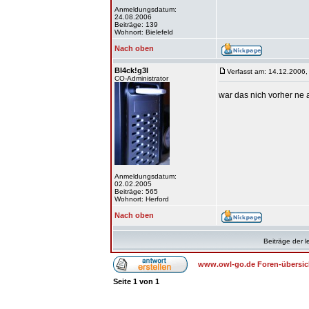
Anmeldungsdatum:
24.08.2006
Beiträge: 139
Wohnort: Bielefeld
Nach oben
Bl4ck!g3l
Verfasst am: 14.12.2006,
CO-Administrator
war das nich vorher ne 
Anmeldungsdatum:
02.02.2005
Beiträge: 565
Wohnort: Herford
Nach oben
Beiträge der l
www.owl-go.de Foren-übersic
Seite
1
von
1