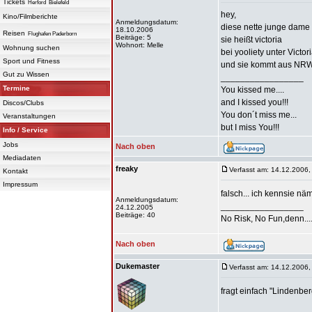
Tickets
Herford
Bielefeld
hey,
Kino/Filmberichte
Anmeldungsdatum:
diese nette junge dame i
18.10.2006
Reisen
Flughafen Paderborn
Beiträge: 5
sie heißt victoria
Wohnort: Melle
Wohnung suchen
bei yooliety unter Victor
Sport und Fitness
und sie kommt aus NR
Gut zu Wissen
_________________
Termine
You kissed me....
and I kissed you!!!
Discos/Clubs
You don´t miss me...
Veranstaltungen
but I miss You!!!
Info / Service
Jobs
Nach oben
Mediadaten
freaky
Verfasst am: 14.12.2006,
Kontakt
Impressum
falsch... ich kennsie nä
Anmeldungsdatum:
_________________
24.12.2005
Beiträge: 40
No Risk, No Fun,denn...
Nach oben
Dukemaster
Verfasst am: 14.12.2006,
fragt einfach "Lindenber