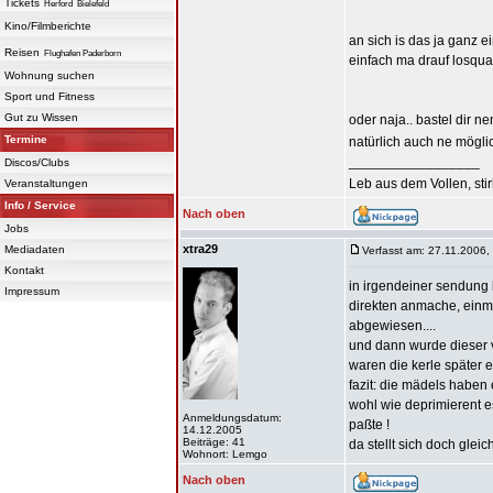
Tickets
Herford
Bielefeld
Kino/Filmberichte
an sich is das ja ganz e
Reisen
Flughafen Paderborn
einfach ma drauf losqua
Wohnung suchen
Sport und Fitness
Gut zu Wissen
oder naja.. bastel dir n
Termine
natürlich auch ne mögli
_________________
Discos/Clubs
Leb aus dem Vollen, sti
Veranstaltungen
Info / Service
Nach oben
Jobs
xtra29
Mediadaten
Verfasst am: 27.11.2006,
Kontakt
in irgendeiner sendung h
Impressum
direkten anmache, einma
abgewiesen....
und dann wurde dieser v
waren die kerle später 
fazit: die mädels haben 
wohl wie deprimierent e
Anmeldungsdatum:
paßte !
14.12.2005
Beiträge: 41
da stellt sich doch gleic
Wohnort: Lemgo
Nach oben