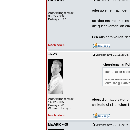
cheeelena
Verfasst am: 29.11.2006,
oder so einer nach dem 
Anmeldungsdatum:
06.05.2006
Beiträge: 123
ne aber ma im ernst, es
die gut ankamen, an eine
_________________
Leb aus dem Vollen, sti
Nach oben
xtra29
Verfasst am: 29.11.2006,
cheeelena hat Fo
oder so einer nach
ne aber ma im erns
Leute, die gut anka
Anmeldungsdatum:
eben, die mädels wollen
14.12.2005
wir kerle sind ja schon 
Beiträge: 41
Wohnort: Lemgo
Nach oben
MaVeRiCk-85
Verfasst am: 29.11.2006,