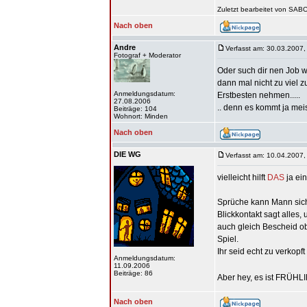
Zuletzt bearbeitet von SAB
Nach oben
Andre
Verfasst am: 30.03.2007,
Fotograf + Moderator
Oder such dir nen Job w
dann mal nicht zu viel z
Anmeldungsdatum:
Erstbesten nehmen.....
27.08.2006
.. denn es kommt ja meis
Beiträge: 104
Wohnort: Minden
Nach oben
DIE WG
Verfasst am: 10.04.2007,
vielleicht hilft
DAS
ja ei
Sprüche kann Mann sic
Blickkontakt sagt alles
auch gleich Bescheid ob
Spiel.
Ihr seid echt zu verkopft
Anmeldungsdatum:
11.09.2006
Beiträge: 86
Aber hey, es ist FRÜH
Nach oben