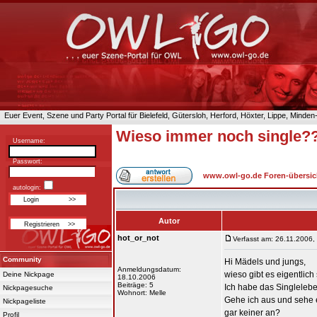
Euer Event, Szene und Party Portal für Bielefeld, Gütersloh, Herford, Höxter, Lippe, Minde
Wieso immer noch single?
Username:
Passwort:
www.owl-go.de Foren-übersic
autologin:
Autor
hot_or_not
Verfasst am: 26.11.2006,
Community
Hi Mädels und jungs,
Anmeldungsdatum:
wieso gibt es eigentlich
Deine Nickpage
18.10.2006
Beiträge: 5
Ich habe das Singleleben
Nickpagesuche
Wohnort: Melle
Gehe ich aus und sehe 
Nickpageliste
gar keiner an?
Profil