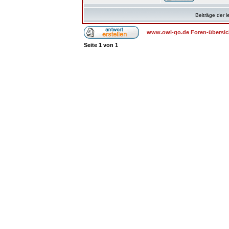
Beiträge der l
www.owl-go.de Foren-übersic
Seite
1
von
1