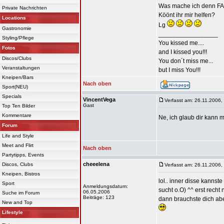
Was mache ich denn 
Private Nachrichten
Köönt ihr mir helfen?
Locations
Lg
Gastronomie
_________________
Styling/Pflege
You kissed me....
Fotos
and I kissed you!!!
Discos/Clubs
You don´t miss me...
Veranstaltungen
but I miss You!!!
Kneipen/Bars
Nach oben
Sport(NEU)
Specials
VincentVega
Verfasst am: 26.11.2006,
Gast
Top Ten Bilder
Kommentare
Ne, ich glaub dir kann 
Forum
Life and Style
Meet and Flirt
Nach oben
Partytipps, Events
cheeelena
Discos, Clubs
Verfasst am: 26.11.2006,
Kneipen, Bistros
lol.. inner disse kanns
Sport
Anmeldungsdatum:
sucht o.O) ^^ erst rech
06.05.2006
Suche im Forum
Beiträge: 123
dann brauchste dich abe
New and Top
Lifestyle