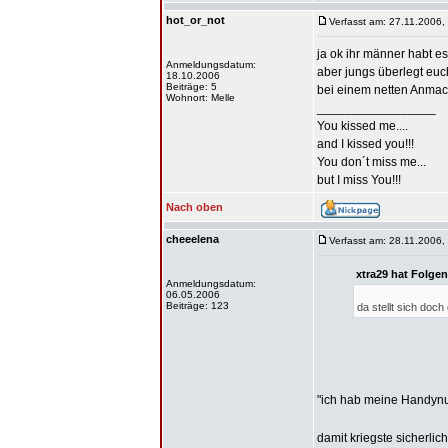
hot_or_not
Verfasst am: 27.11.2006,
ja ok ihr männer habt es
Anmeldungsdatum:
aber jungs überlegt euch
18.10.2006
Beiträge: 5
bei einem netten Anmachs
Wohnort: Melle
_________________
You kissed me....
and I kissed you!!!
You don´t miss me...
but I miss You!!!
Nach oben
cheeelena
Verfasst am: 28.11.2006,
xtra29 hat Folge
Anmeldungsdatum:
06.05.2006
Beiträge: 123
da stellt sich doch
"ich hab meine Handynu
damit kriegste sicherlic