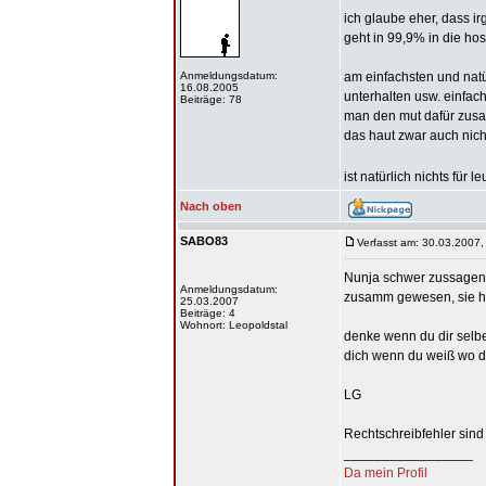
ich glaube eher, dass i
geht in 99,9% in die hos
Anmeldungsdatum:
am einfachsten und natür
16.08.2005
unterhalten usw. einfach
Beiträge: 78
man den mut dafür zus
das haut zwar auch nich
ist natürlich nichts für 
Nach oben
SABO83
Verfasst am: 30.03.2007,
Nunja schwer zussagen i
Anmeldungsdatum:
zusamm gewesen, sie ha
25.03.2007
Beiträge: 4
Wohnort: Leopoldstal
denke wenn du dir selbe
dich wenn du weiß wo de
LG
Rechtschreibfehler sind
_________________
Da mein Profil