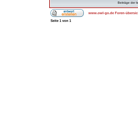
Beiträge der l
www.owl-go.de Foren-übersic
Seite
1
von
1