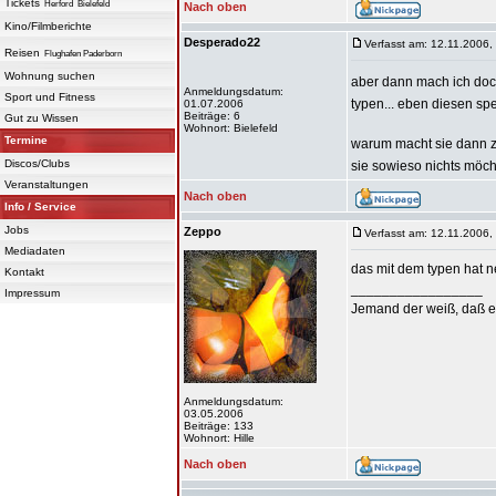
Tickets
Herford
Bielefeld
Nach oben
Kino/Filmberichte
Desperado22
Verfasst am: 12.11.2006,
Reisen
Flughafen Paderborn
Wohnung suchen
aber dann mach ich doc
Anmeldungsdatum:
Sport und Fitness
typen... eben diesen s
01.07.2006
Beiträge: 6
Gut zu Wissen
Wohnort: Bielefeld
Termine
warum macht sie dann z
Discos/Clubs
sie sowieso nichts möc
Veranstaltungen
Nach oben
Info / Service
Jobs
Zeppo
Verfasst am: 12.11.2006,
Mediadaten
das mit dem typen hat ne
Kontakt
_________________
Impressum
Jemand der weiß, daß er 
Anmeldungsdatum:
03.05.2006
Beiträge: 133
Wohnort: Hille
Nach oben