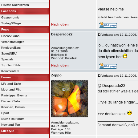
Private Nachrichten
Please help me
Locations
Zuletzt bearbeitet von Swe
Gastronomie
Styling/Pflege
Nach oben
Fotos
Desperado22
Verfasst am: 12.11.2006,
Discos/Clubs
Veranstaltungen
lol... du hast wohl ein
Kneipen/Bars
Anmeldungsdatum:
du dich offensichtlich d
01.07.2006
Sport(NEU)
Beiträge: 6
nem typen her
Wohnort: Bielefeld
Specials
Top Ten Bilder
Nach oben
Kommentare
Zeppo
Verfasst am: 12.11.2006,
Forum
Life and Style
@ Desperado22
Meet and Flirt
du stellst hier was als 
Partytipps, Events
Discos, Clubs
..."viel zu lange single".
Kneipen, Bistros
Sport
>>> denkanstoss
Suche im Forum
_________________
Anmeldungsdatum:
New and Top
Jemand der weiß, daß er 
03.05.2006
Beiträge: 133
Lifestyle
Wohnort: Hille