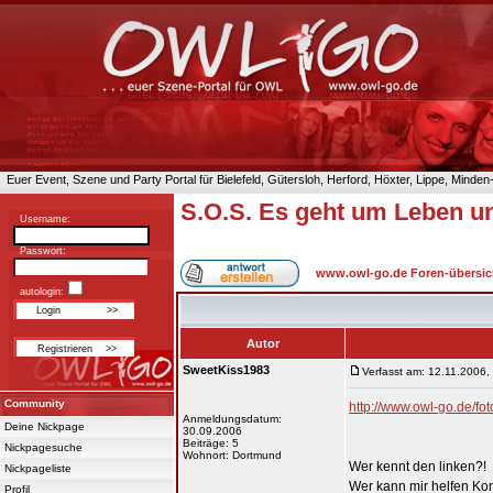
Euer Event, Szene und Party Portal für Bielefeld, Gütersloh, Herford, Höxter, Lippe, Minde
S.O.S. Es geht um Leben und
Username:
Passwort:
www.owl-go.de Foren-übersic
autologin:
Autor
SweetKiss1983
Verfasst am: 12.11.2006,
Community
http://www.owl-go.de/
Anmeldungsdatum:
Deine Nickpage
30.09.2006
Beiträge: 5
Nickpagesuche
Wohnort: Dortmund
Wer kennt den linken?!
Nickpageliste
Wer kann mir helfen Ko
Profil