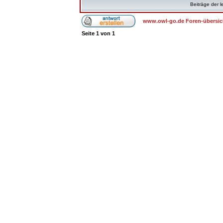
Beiträge der l
www.owl-go.de Foren-übersic
Seite
1
von
1