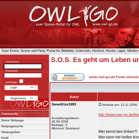
Euer Event, Szene und Party Portal für Bielefeld, Gütersloh, Herford, Höxter, Lippe, Minde
S.O.S. Es geht um Leben und
Username:
Passwort:
www.owl-go.de Foren-übersic
autologin:
Autor
SweetKiss1983
Verfasst am: 12.11.2006,
Community
http://www.owl-go.de/
Anmeldungsdatum:
Deine Nickpage
30.09.2006
Beiträge: 5
Nickpagesuche
Wohnort: Dortmund
Wer kennt den linken?!
Nickpageliste
Wer kann mir helfen Ko
Profil