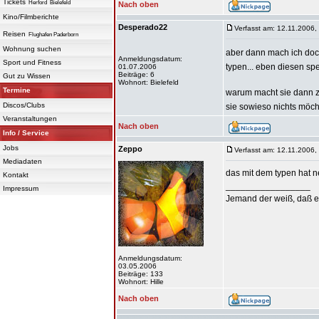
Tickets
Herford
Bielefeld
Nach oben
Kino/Filmberichte
Desperado22
Verfasst am: 12.11.2006,
Reisen
Flughafen Paderborn
Wohnung suchen
aber dann mach ich doc
Anmeldungsdatum:
Sport und Fitness
typen... eben diesen s
01.07.2006
Beiträge: 6
Gut zu Wissen
Wohnort: Bielefeld
Termine
warum macht sie dann z
Discos/Clubs
sie sowieso nichts möc
Veranstaltungen
Nach oben
Info / Service
Jobs
Zeppo
Verfasst am: 12.11.2006,
Mediadaten
das mit dem typen hat ne
Kontakt
_________________
Impressum
Jemand der weiß, daß er 
Anmeldungsdatum:
03.05.2006
Beiträge: 133
Wohnort: Hille
Nach oben