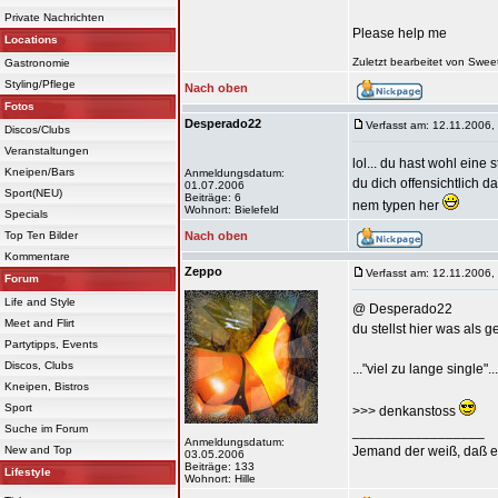
Private Nachrichten
Please help me
Locations
Zuletzt bearbeitet von Swe
Gastronomie
Styling/Pflege
Nach oben
Fotos
Desperado22
Verfasst am: 12.11.2006,
Discos/Clubs
Veranstaltungen
lol... du hast wohl ein
Kneipen/Bars
Anmeldungsdatum:
du dich offensichtlich d
01.07.2006
Sport(NEU)
Beiträge: 6
nem typen her
Wohnort: Bielefeld
Specials
Top Ten Bilder
Nach oben
Kommentare
Zeppo
Verfasst am: 12.11.2006,
Forum
Life and Style
@ Desperado22
Meet and Flirt
du stellst hier was als 
Partytipps, Events
Discos, Clubs
..."viel zu lange single".
Kneipen, Bistros
Sport
>>> denkanstoss
Suche im Forum
_________________
Anmeldungsdatum:
New and Top
Jemand der weiß, daß er 
03.05.2006
Beiträge: 133
Lifestyle
Wohnort: Hille