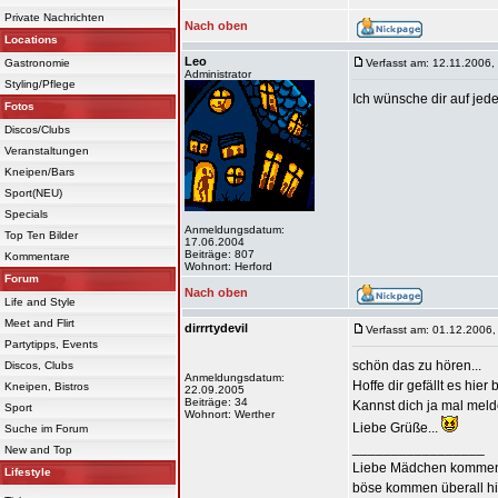
Private Nachrichten
Nach oben
Locations
Leo
Gastronomie
Verfasst am: 12.11.2006,
Administrator
Styling/Pflege
Ich wünsche dir auf jede
Fotos
Discos/Clubs
Veranstaltungen
Kneipen/Bars
Sport(NEU)
Specials
Anmeldungsdatum:
Top Ten Bilder
17.06.2004
Beiträge: 807
Kommentare
Wohnort: Herford
Forum
Nach oben
Life and Style
Meet and Flirt
dirrrtydevil
Verfasst am: 01.12.2006,
Partytipps, Events
schön das zu hören...
Discos, Clubs
Anmeldungsdatum:
Hoffe dir gefällt es hier b
Kneipen, Bistros
22.09.2005
Beiträge: 34
Kannst dich ja mal meld
Sport
Wohnort: Werther
Liebe Grüße...
Suche im Forum
_________________
New and Top
Liebe Mädchen kommen
Lifestyle
böse kommen überall hin