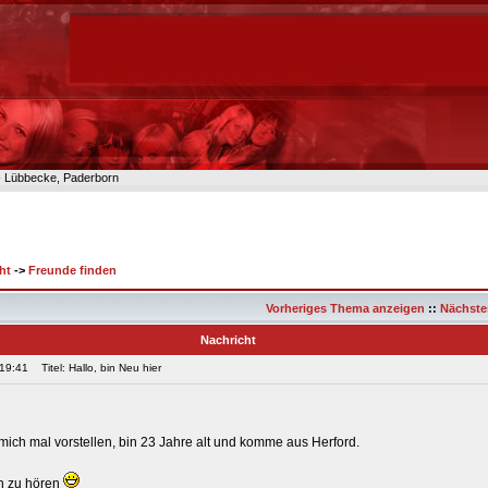
n- Lübbecke, Paderborn
ht
->
Freunde finden
Vorheriges Thema anzeigen
::
Nächste
Nachricht
 19:41
Titel: Hallo, bin Neu hier
 mich mal vorstellen, bin 23 Jahre alt und komme aus Herford.
h zu hören