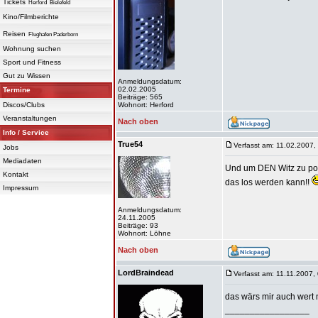
Tickets
Herford
Bielefeld
Kino/Filmberichte
Reisen
Flughafen Paderborn
Wohnung suchen
Sport und Fitness
Gut zu Wissen
Anmeldungsdatum:
02.02.2005
Termine
Beiträge: 565
Discos/Clubs
Wohnort: Herford
Veranstaltungen
Nach oben
Info / Service
True54
Verfasst am: 11.02.2007,
Jobs
Mediadaten
Und um DEN Witz zu poste
Kontakt
das los werden kann!!
Impressum
Anmeldungsdatum:
24.11.2005
Beiträge: 93
Wohnort: Löhne
Nach oben
LordBraindead
Verfasst am: 11.11.2007,
das wärs mir auch wert 
_________________