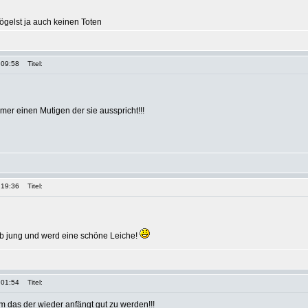
vögelst ja auch keinen Toten
 09:58
Titel:
mer einen Mutigen der sie ausspricht!!!
 19:36
Titel:
rb jung und werd eine schöne Leiche!
 01:54
Titel:
arm das der wieder anfängt gut zu werden!!!