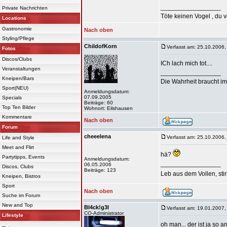
_________________
Private Nachrichten
Töte keinen Vogel , du 
Locations
Gastronomie
Nach oben
Styling/Pflege
ChildofKorn
Verfasst am: 25.10.2006,
Fotos
Discos/Clubs
ICh lach mich tot....
Veranstaltungen
_________________
Kneipen/Bars
Die Wahrheit braucht im
Sport(NEU)
Anmeldungsdatum:
07.09.2005
Specials
Beiträge: 60
Top Ten Bilder
Wohnort: Eilshausen
Kommentare
Nach oben
Forum
cheeelena
Verfasst am: 25.10.2006,
Life and Style
Meet and Flirt
hä?
Partytipps, Events
Anmeldungsdatum:
_________________
06.05.2006
Discos, Clubs
Beiträge: 123
Leb aus dem Vollen, sti
Kneipen, Bistros
Sport
Nach oben
Suche im Forum
New and Top
Bl4ck!g3l
Verfasst am: 19.01.2007,
CO-Administrator
Lifestyle
oh man... der ist ja so 