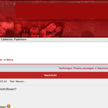
n- Lübbecke, Paderborn
ht
->
Witze
Vorheriges Thema anzeigen
::
Nächste
Nachricht
 02:10
Titel: Warum...
icht Boxen?
haben