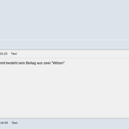
 02:25
Titel:
t besteht sein Beitag aus zwei "Witzen".
 16:55
Titel: