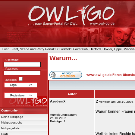
Euer Event, Szene und Party Portal für Bielefeld, Gütersloh, Herford, Höxter, Lippe, Minde
Warum...
Username:
Passwort:
www.owl-go.de Foren-übersic
autologin:
Autor
AzudemX
Verfasst am: 25.10.2006,
Community
Warum können Frauen n
Anmeldungsdatum:
Deine Nickpage
25.10.2006
Beiträge: 1
Nickpagesuche
Nickpageliste
Weil sie keine Rechte 
Profil