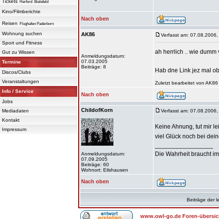
Tickets
Herford
Bielefeld
Kino/Filmberichte
Nach oben
Reisen
Flughafen Paderborn
Wohnung suchen
AK86
Verfasst am: 07.08.2006,
Sport und Fitness
ah herrlich .. wie dumm
Gut zu Wissen
Anmeldungsdatum:
07.03.2005
Termine
Beiträge: 8
Hab dne Link jez mal o
Discos/Clubs
Veranstaltungen
Zuletzt bearbeitet von AK86
Info / Service
Nach oben
Jobs
ChildofKorn
Mediadaten
Verfasst am: 07.08.2006,
Kontakt
Keine Ahnung, tut mir leid
Impressum
viel Glück noch bei dei
_________________
Die Wahrheit braucht im
Anmeldungsdatum:
07.09.2005
Beiträge: 60
Wohnort: Eilshausen
Nach oben
Beiträge der l
www.owl-go.de Foren-übersic