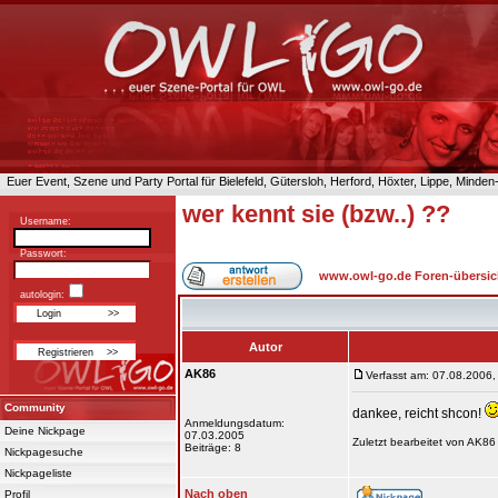
Euer Event, Szene und Party Portal für Bielefeld, Gütersloh, Herford, Höxter, Lippe, Minde
wer kennt sie (bzw..) ??
Username:
Passwort:
www.owl-go.de Foren-übersic
autologin:
Autor
AK86
Verfasst am: 07.08.2006,
Community
dankee, reicht shcon!
Anmeldungsdatum:
Deine Nickpage
07.03.2005
Zuletzt bearbeitet von AK86
Beiträge: 8
Nickpagesuche
Nickpageliste
Nach oben
Profil