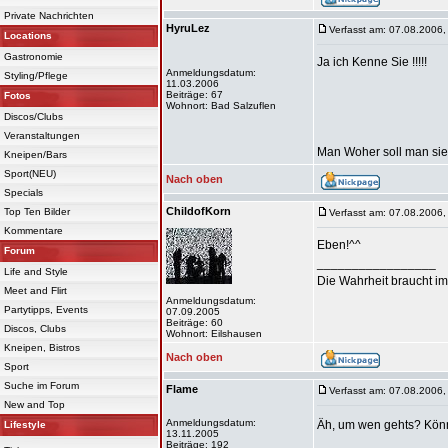
Private Nachrichten
HyruLez
Verfasst am: 07.08.2006,
Locations
Gastronomie
Ja ich Kenne Sie !!!!!
Anmeldungsdatum:
Styling/Pflege
11.03.2006
Beiträge: 67
Fotos
Wohnort: Bad Salzuflen
Discos/Clubs
Veranstaltungen
Man Woher soll man sie 
Kneipen/Bars
Sport(NEU)
Nach oben
Specials
ChildofKorn
Top Ten Bilder
Verfasst am: 07.08.2006,
Kommentare
Eben!^^
Forum
_________________
Life and Style
Die Wahrheit braucht im
Meet and Flirt
Anmeldungsdatum:
Partytipps, Events
07.09.2005
Beiträge: 60
Discos, Clubs
Wohnort: Eilshausen
Kneipen, Bistros
Nach oben
Sport
Suche im Forum
Flame
Verfasst am: 07.08.2006,
New and Top
Anmeldungsdatum:
Äh, um wen gehts? Könnt
Lifestyle
13.11.2005
Beiträge: 192