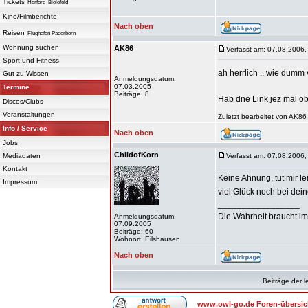
Tickets
Herford
Bielefeld
Kino/Filmberichte
Nach oben
Reisen
Flughafen Paderborn
Wohnung suchen
AK86
Verfasst am: 07.08.2006,
Sport und Fitness
ah herrlich .. wie dumm
Gut zu Wissen
Anmeldungsdatum:
07.03.2005
Termine
Beiträge: 8
Hab dne Link jez mal o
Discos/Clubs
Veranstaltungen
Zuletzt bearbeitet von AK86
Info / Service
Nach oben
Jobs
ChildofKorn
Mediadaten
Verfasst am: 07.08.2006,
Kontakt
Keine Ahnung, tut mir leid
Impressum
viel Glück noch bei dei
_________________
Die Wahrheit braucht im
Anmeldungsdatum:
07.09.2005
Beiträge: 60
Wohnort: Eilshausen
Nach oben
Beiträge der l
www.owl-go.de Foren-übersic