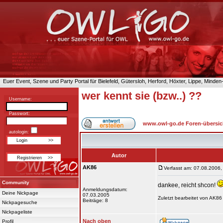
Euer Event, Szene und Party Portal für Bielefeld, Gütersloh, Herford, Höxter, Lippe, Minde
wer kennt sie (bzw..) ??
Username:
Passwort:
www.owl-go.de Foren-übersic
autologin:
Autor
AK86
Verfasst am: 07.08.2006,
Community
dankee, reicht shcon!
Anmeldungsdatum:
Deine Nickpage
07.03.2005
Zuletzt bearbeitet von AK86
Beiträge: 8
Nickpagesuche
Nickpageliste
Nach oben
Profil