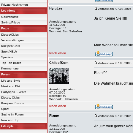
Private Nachrichten
HyruLez
Verfasst am: 07.08.2006,
Locations
Gastronomie
Ja ich Kenne Sie !!!!!
Anmeldungsdatum:
Styling/Pflege
11.03.2006
Beiträge: 67
Fotos
Wohnort: Bad Salzuflen
Discos/Clubs
Veranstaltungen
Man Woher soll man sie 
Kneipen/Bars
Sport(NEU)
Nach oben
Specials
ChildofKorn
Top Ten Bilder
Verfasst am: 07.08.2006,
Kommentare
Eben!^^
Forum
_________________
Life and Style
Die Wahrheit braucht im
Meet and Flirt
Anmeldungsdatum:
Partytipps, Events
07.09.2005
Beiträge: 60
Discos, Clubs
Wohnort: Eilshausen
Kneipen, Bistros
Nach oben
Sport
Suche im Forum
Flame
Verfasst am: 07.08.2006,
New and Top
Anmeldungsdatum:
Äh, um wen gehts? Könnt
Lifestyle
13.11.2005
Beiträge: 192