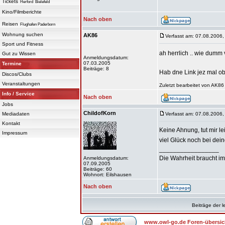
Tickets
Herford
Bielefeld
Kino/Filmberichte
Nach oben
Reisen
Flughafen Paderborn
Wohnung suchen
AK86
Verfasst am: 07.08.2006,
Sport und Fitness
ah herrlich .. wie dumm
Gut zu Wissen
Anmeldungsdatum:
07.03.2005
Termine
Beiträge: 8
Hab dne Link jez mal o
Discos/Clubs
Veranstaltungen
Zuletzt bearbeitet von AK86
Info / Service
Nach oben
Jobs
ChildofKorn
Mediadaten
Verfasst am: 07.08.2006,
Kontakt
Keine Ahnung, tut mir leid
Impressum
viel Glück noch bei dei
_________________
Die Wahrheit braucht im
Anmeldungsdatum:
07.09.2005
Beiträge: 60
Wohnort: Eilshausen
Nach oben
Beiträge der l
www.owl-go.de Foren-übersic