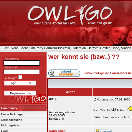
Euer Event, Szene und Party Portal für Bielefeld, Gütersloh, Herford, Höxter, Lippe, Minde
wer kennt sie (bzw..) ??
Username:
Passwort:
www.owl-go.de Foren-übersic
autologin:
Autor
AK86
Verfasst am: 07.08.2006,
Community
dankee, reicht shcon!
Anmeldungsdatum:
Deine Nickpage
07.03.2005
Zuletzt bearbeitet von AK86
Beiträge: 8
Nickpagesuche
Nickpageliste
Nach oben
Profil