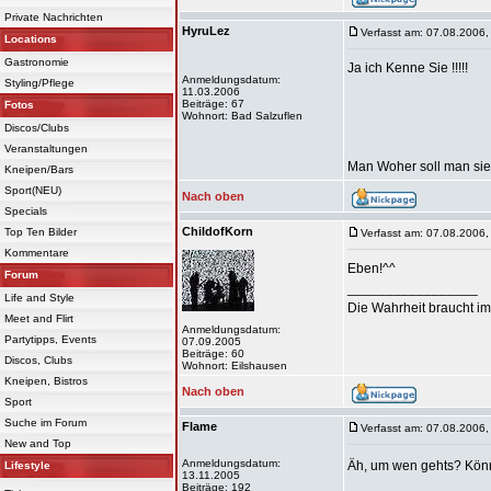
Private Nachrichten
HyruLez
Verfasst am: 07.08.2006,
Locations
Gastronomie
Ja ich Kenne Sie !!!!!
Anmeldungsdatum:
Styling/Pflege
11.03.2006
Beiträge: 67
Fotos
Wohnort: Bad Salzuflen
Discos/Clubs
Veranstaltungen
Man Woher soll man sie 
Kneipen/Bars
Sport(NEU)
Nach oben
Specials
ChildofKorn
Top Ten Bilder
Verfasst am: 07.08.2006,
Kommentare
Eben!^^
Forum
_________________
Life and Style
Die Wahrheit braucht im
Meet and Flirt
Anmeldungsdatum:
Partytipps, Events
07.09.2005
Beiträge: 60
Discos, Clubs
Wohnort: Eilshausen
Kneipen, Bistros
Nach oben
Sport
Suche im Forum
Flame
Verfasst am: 07.08.2006,
New and Top
Anmeldungsdatum:
Äh, um wen gehts? Könnt
Lifestyle
13.11.2005
Beiträge: 192