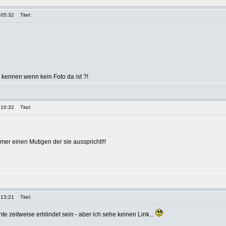
 05:32
Titel:
kennen wenn kein Foto da ist ?!
 10:32
Titel:
mer einen Mutigen der sie ausspricht!!!
 13:21
Titel:
e zeitweise erblindet sein - aber ich sehe keinen Link...