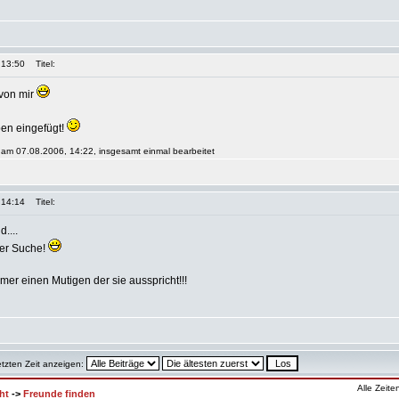
 13:50
Titel:
 von mir
ben eingefügt!
 am 07.08.2006, 14:22, insgesamt einmal bearbeitet
 14:14
Titel:
....
ner Suche!
mer einen Mutigen der sie ausspricht!!!
etzten Zeit anzeigen:
Alle Zeit
ht
->
Freunde finden