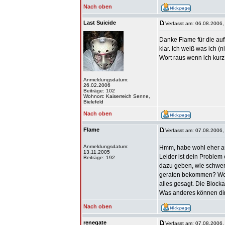
Nach oben
Last Suicide
Verfasst am: 06.08.2006,
Danke Flame für die auf
klar. Ich weiß was ich (
Wort raus wenn ich kurz
Anmeldungsdatum:
26.02.2006
Beiträge: 102
Wohnort: Kaiserreich Senne,
Bielefeld
Nach oben
Flame
Verfasst am: 07.08.2006,
Anmeldungsdatum:
Hmm, habe wohl eher au
13.11.2005
Leider ist dein Problem
Beiträge: 192
dazu geben, wie schwer
geraten bekommen? Wenn 
alles gesagt. Die Block
Was anderes können dir
Nach oben
renegate
Verfasst am: 07.08.2006,