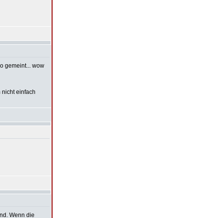
so gemeint... wow
nicht einfach
ind. Wenn die