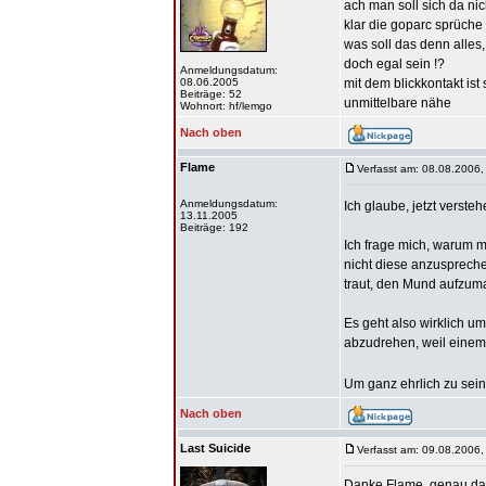
ach man soll sich da nic
klar die goparc sprüche
was soll das denn alles
doch egal sein !?
Anmeldungsdatum:
08.06.2005
mit dem blickkontakt ist
Beiträge: 52
unmittelbare nähe
Wohnort: hf/lemgo
Nach oben
Flame
Verfasst am: 08.08.2006,
Anmeldungsdatum:
Ich glaube, jetzt verste
13.11.2005
Beiträge: 192
Ich frage mich, warum m
nicht diese anzuspreche
traut, den Mund aufzu
Es geht also wirklich u
abzudrehen, weil einem 
Um ganz ehrlich zu sein 
Nach oben
Last Suicide
Verfasst am: 09.08.2006,
Danke Flame, genau das