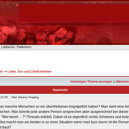
n- Lübbecke, Paderborn
ht
->
Liebe, Sex und Zärtlichkeiten
Vorheriges Thema anzeigen
::
Nächste
Nachricht
 11:55
Titel: Kleiner Feigling
rum manche Menschen so ein übertriebenes Angstgefühl haben? Man sieht eine toll
rechen. Man könnte jede andere Person ansprechen aber ausgerechnet bei dieser k
 "Wer kennt ... ?"-Threads erklärt). Dabei ist es eigentlich nichts Schweres und tr
 Was macht man am besten in so einer Situation wenn man kurz davor ist die Pers
t traut?