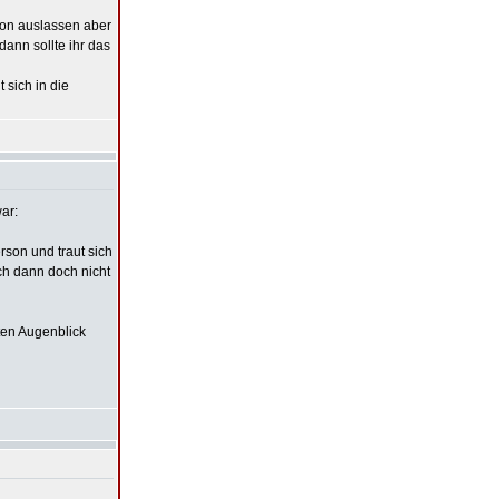
chon auslassen aber
ann sollte ihr das
 sich in die
ar:
son und traut sich
ch dann doch nicht
ten Augenblick