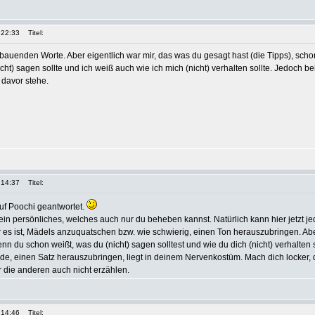
 22:33
Titel:
bauenden Worte. Aber eigentlich war mir, das was du gesagt hast (die Tipps), sch
nicht) sagen sollte und ich weiß auch wie ich mich (nicht) verhalten sollte. Jedoch 
 davor stehe.
 14:37
Titel:
f Poochi geantwortet.
 ein persönliches, welches auch nur du beheben kannst. Natürlich kann hier jetzt j
 es ist, Mädels anzuquatschen bzw. wie schwierig, einen Ton herauszubringen. Ab
du schon weißt, was du (nicht) sagen solltest und wie du dich (nicht) verhalten so
ade, einen Satz herauszubringen, liegt in deinem Nervenkostüm. Mach dich locker, 
 die anderen auch nicht erzählen.
 14:46
Titel: