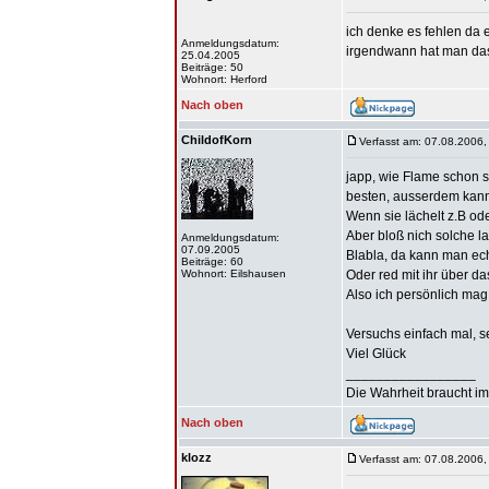
ich denke es fehlen da 
Anmeldungsdatum:
irgendwann hat man das 
25.04.2005
Beiträge: 50
Wohnort: Herford
Nach oben
ChildofKorn
Verfasst am: 07.08.2006,
japp, wie Flame schon s
besten, ausserdem kanns
Wenn sie lächelt z.B ode
Aber bloß nich solche l
Anmeldungsdatum:
07.09.2005
Blabla, da kann man echt
Beiträge: 60
Wohnort: Eilshausen
Oder red mit ihr über da
Also ich persönlich mag
Versuchs einfach mal, s
Viel Glück
_________________
Die Wahrheit braucht im
Nach oben
klozz
Verfasst am: 07.08.2006,