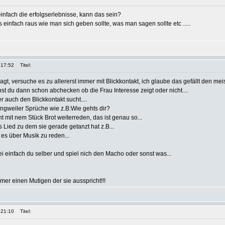
einfach die erfolgserlebnisse, kann das sein?
einfach raus wie man sich geben sollte, was man sagen sollte etc .....
 17:52
Titel:
agt, versuche es zu allererst immer mit Blickkontakt, ich glaube das gefällt den m
t du dann schon abchecken ob die Frau Interesse zeigt oder nicht....
r auch den Blickkontakt sucht....
angweiler Sprüche wie z.B:Wie gehts dir?
 mit nem Stück Brot weiterreden, das ist genau so...
s Lied zu dem sie gerade getanzt hat z.B...
 es über Musik zu reden...
ei einfach du selber und spiel nich den Macho oder sonst was...
mer einen Mutigen der sie ausspricht!!!
 21:10
Titel: