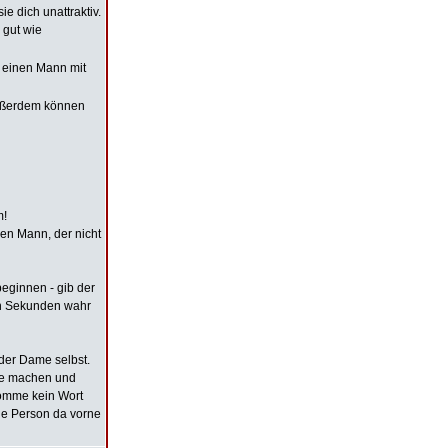
e dich unattraktiv.
 gut wie
s einen Mann mit
 Außerdem können
m!
inen Mann, der nicht
eginnen - gib der
in Sekunden wahr
 der Dame selbst.
rze machen und
komme kein Wort
die Person da vorne