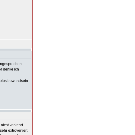
 angesprochen
er denke ich
 Selbstbewusstsein
icht verkehrt.
ehr extrovertiert