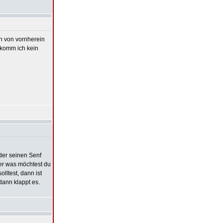
on von vornherein
bekomm ich kein
eder seinen Senf
er was möchtest du
lltest, dann ist
dann klappt es.