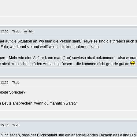
 12:00
Titel: ..mmmhhh
r auf die Situation an, wo man die Person sieht. Teilweise sind die threads auch 
m Foto, wer kennt sie und weiß wo ich sie kennenlernen kann.
en... Mehr wie eine Abfuhr kann man (frau) sowieso nicht bekommen... also warum 
te nicht mit solchen blöden Anmachsprüchen... die kommen nicht gerade gut an
 12:29
Titel:
 blöde Sprüche?
e Leute ansprechen, wenn du männlich wärst?
 15:44
Titel:
nn ich sagen, dass der Blickkontakt und ein anschließendes Lächeln das A und O s