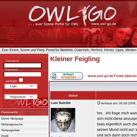
Euer Event, Szene und Party Portal für Bielefeld, Gütersloh, Herford, Höxter, Lippe, Minde
Kleiner Feigling
Username:
Passwort:
www.owl-go.de Foren-übersic
autologin:
Autor
Last Suicide
Verfasst am: 06.08.2006,
Community
hm... Ich frage mich wa
sich nicht diese anzusp
Deine Nickpage
(was eigentlich auch die
Nickpagesuche
seinen Mund nicht auf.
Nickpageliste
und sich dann doch nich
Profil