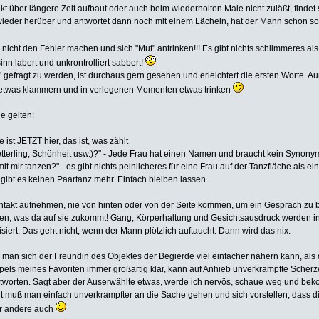
 über längere Zeit aufbaut oder auch beim wiederholten Male nicht zuläßt, findet si
wieder herüber und antwortet dann noch mit einem Lächeln, hat der Mann schon so
 nicht den Fehler machen und sich "Mut" antrinken!!! Es gibt nichts schlimmeres al
inn labert und unkrontrolliert sabbert!
 gefragt zu werden, ist durchaus gern gesehen und erleichtert die ersten Worte.
etwas klammern und in verlegenen Momenten etwas trinken
e gelten:
ie ist JETZT hier, das ist, was zählt
terling, Schönheit usw.)?" - Jede Frau hat einen Namen und braucht kein Synony
mit mir tanzen?" - es gibt nichts peinlicheres für eine Frau auf der Tanzfläche als e
ibt es keinen Paartanz mehr. Einfach bleiben lassen.
ontakt aufnehmen, nie von hinten oder von der Seite kommen, um ein Gespräch zu b
en, was da auf sie zukommt! Gang, Körperhaltung und Gesichtsausdruck werden 
ert. Das geht nicht, wenn der Mann plötzlich auftaucht. Dann wird das nix.
as man sich der Freundin des Objektes der Begierde viel einfacher nähern kann, als
els meines Favoriten immer großartig klar, kann auf Anhieb unverkrampfte Sche
tworten. Sagt aber der Auserwählte etwas, werde ich nervös, schaue weg und be
icht muß man einfach unverkrampfter an die Sache gehen und sich vorstellen, dass 
er andere auch