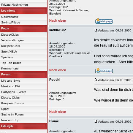
Anmeldungsdatum:
26.02.2006
Private Nachrichten
Beiträge: 102
Wohnort: Kaiserreich Senne,
Locations
Bielefeld
Gastronomie
Nach oben
Styling/Pflege
Fotos
kadda1982
Verfasst am: 06.08.2006,
Discos/Clubs
Ich denke es kommt imme
Veranstaltungen
Anmeldungsdatum:
die Frau ist süß auf de
Kneipen/Bars
18.04.2005
Beiträge: 6
Sport(NEU)
Wohnort: Bielefeld und am WE
Und sonst würde ich sag
Gladbeck
Specials
anquatschen... Aber bit
Top Ten Bilder
Kommentare
Nach oben
Forum
Poochi
Verfasst am: 06.08.2006,
Life and Style
Meet and Flirt
Was sind denn für dich
Partytipps, Events
Anmeldungsdatum:
16.02.2005
Discos, Clubs
Beiträge: 0
Wie würdest du denn di
Kneipen, Bistros
Sport
Nach oben
Suche im Forum
New and Top
Flame
Verfasst am: 06.08.2006,
Lifestyle
Aus weiblicher Sicht ka
Anmeldungsdatum: