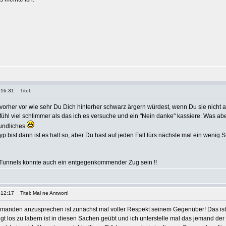
 16:31
Titel:
 vorher vor wie sehr Du Dich hinterher schwarz ärgern würdest, wenn Du sie nicht
efühl viel schlimmer als das ich es versuche und ein "Nein danke" kassiere. Was ab
reundliches
p bist dann ist es halt so, aber Du hast auf jeden Fall fürs nächste mal ein wenig
Tunnels könnte auch ein entgegenkommender Zug sein !!
 12:17
Titel: Mal ne Antwort!
manden anzusprechen ist zunächst mal voller Respekt seinem Gegenüber! Das ist n
t los zu labern ist in diesen Sachen geübt und ich unterstelle mal das jemand der s