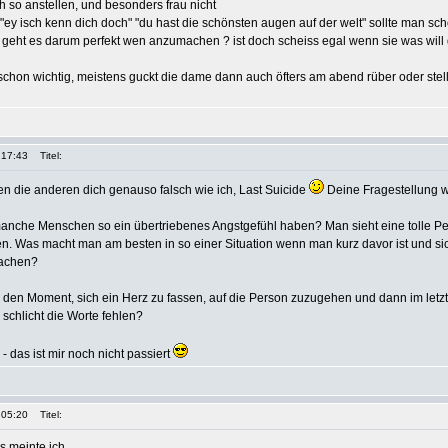
h so anstellen, und besonders frau nicht
 "ey isch kenn dich doch" "du hast die schönsten augen auf der welt" sollte man s
, geht es darum perfekt wen anzumachen ? ist doch scheiss egal wenn sie was will d
 schon wichtig, meistens guckt die dame dann auch öfters am abend rüber oder stellt
 17:43
Titel:
hen die anderen dich genauso falsch wie ich, Last Suicide
Deine Fragestellung w
anche Menschen so ein übertriebenes Angstgefühl haben? Man sieht eine tolle Per
n. Was macht man am besten in so einer Situation wenn man kurz davor ist und si
machen?
m den Moment, sich ein Herz zu fassen, auf die Person zuzugehen und dann im letz
schlicht die Worte fehlen?
- das ist mir noch nicht passiert
 05:20
Titel:
 meinte ich.