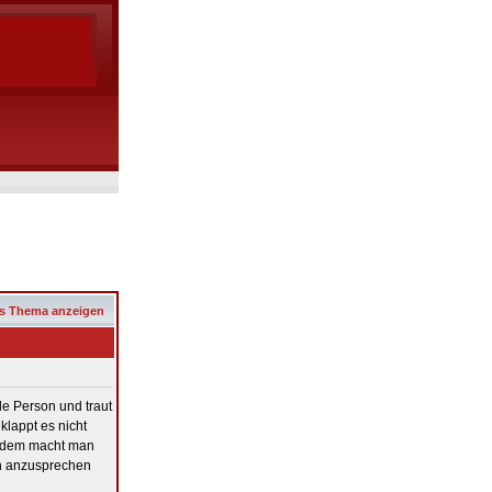
s Thema anzeigen
e Person und traut
lappt es nicht
otzdem macht man
on anzusprechen