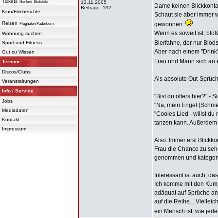
Tickets
Herford
Bielefeld
13.11.2005
Dame keinen Blickkontakt
Beiträge: 192
Kino/Filmberichte
Schaut sie aber immer 
Reisen
gewonnen.
Flughafen Paderborn
Wenn es soweit ist, bloß
Wohnung suchen
Bierfahne, der nur Blöds
Sport und Fitness
Aber nach einem "Drink"
Gut zu Wissen
Frau und Mann sich an 
Termine
Discos/Clubs
Als absolute Out-Sprüch
Veranstaltungen
Info / Service
"Bist du öfters hier?" - S
Jobs
"Na, mein Engel (Schmet
Mediadaten
"Cooles Lied - willst du 
Kontakt
tanzen kann. Außerdem g
Impressum
Also: Immer erst Blickk
Frau die Chance zu seh
genommen und kategorisi
Interessant ist auch, d
Ich komme mit den Kump
adäquat auf Sprüche an
auf die Reihe... Vielle
ein Mensch ist, wie jed