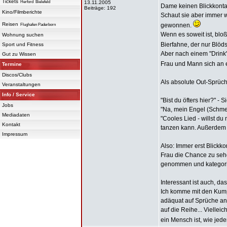
Tickets
Herford
Bielefeld
13.11.2005
Dame keinen Blickkontakt
Beiträge: 192
Kino/Filmberichte
Schaut sie aber immer 
Reisen
gewonnen.
Flughafen Paderborn
Wenn es soweit ist, bloß
Wohnung suchen
Bierfahne, der nur Blöds
Sport und Fitness
Aber nach einem "Drink"
Gut zu Wissen
Frau und Mann sich an 
Termine
Discos/Clubs
Als absolute Out-Sprüch
Veranstaltungen
Info / Service
"Bist du öfters hier?" - S
Jobs
"Na, mein Engel (Schmet
Mediadaten
"Cooles Lied - willst du 
Kontakt
tanzen kann. Außerdem g
Impressum
Also: Immer erst Blickk
Frau die Chance zu seh
genommen und kategorisi
Interessant ist auch, d
Ich komme mit den Kump
adäquat auf Sprüche an
auf die Reihe... Vielle
ein Mensch ist, wie jed