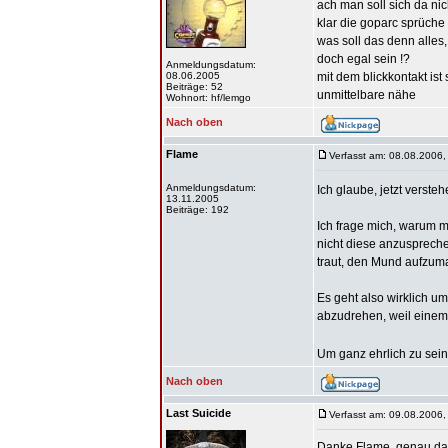
ach man soll sich da nic
klar die goparc sprüche
was soll das denn alles
doch egal sein !?
Anmeldungsdatum:
08.06.2005
mit dem blickkontakt ist
Beiträge: 52
unmittelbare nähe
Wohnort: hf/lemgo
Nach oben
Flame
Verfasst am: 08.08.2006,
Anmeldungsdatum:
Ich glaube, jetzt verste
13.11.2005
Beiträge: 192
Ich frage mich, warum m
nicht diese anzuspreche
traut, den Mund aufzu
Es geht also wirklich u
abzudrehen, weil einem 
Um ganz ehrlich zu sein 
Nach oben
Last Suicide
Verfasst am: 09.08.2006,
Danke Flame, genau das