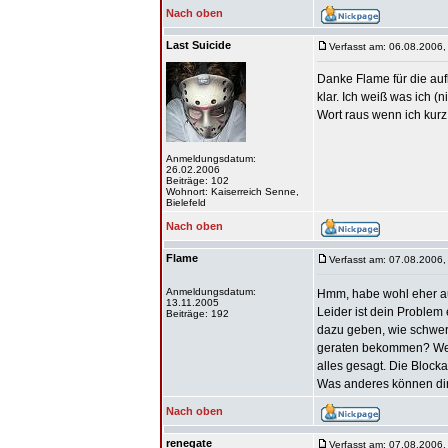
Nach oben
Last Suicide
Verfasst am: 06.08.2006,
Danke Flame für die auf
klar. Ich weiß was ich (
Wort raus wenn ich kurz
Anmeldungsdatum:
26.02.2006
Beiträge: 102
Wohnort: Kaiserreich Senne,
Bielefeld
Nach oben
Flame
Verfasst am: 07.08.2006,
Anmeldungsdatum:
Hmm, habe wohl eher au
13.11.2005
Leider ist dein Problem
Beiträge: 192
dazu geben, wie schwer
geraten bekommen? Wenn 
alles gesagt. Die Block
Was anderes können dir
Nach oben
renegate
Verfasst am: 07.08.2006,