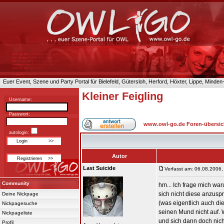
Euer Event, Szene und Party Portal für Bielefeld, Gütersloh, Herford, Höxter, Lippe, Minde
Kleiner Feigling
Username:
Passwort:
www.owl-go.de Foren-übersic
autologin:
Autor
Last Suicide
Verfasst am: 06.08.2006,
Community
hm... Ich frage mich wa
sich nicht diese anzusp
Deine Nickpage
(was eigentlich auch die
Nickpagesuche
seinen Mund nicht auf.
Nickpageliste
und sich dann doch nich
Profil