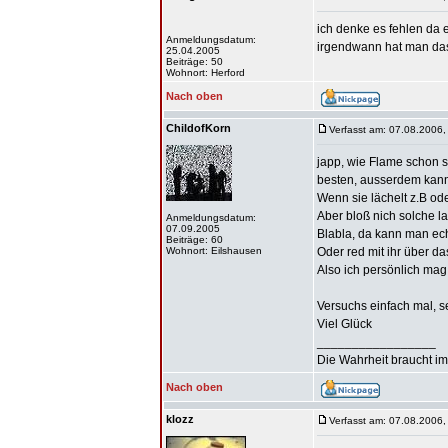
ich denke es fehlen da 
Anmeldungsdatum:
irgendwann hat man das 
25.04.2005
Beiträge: 50
Wohnort: Herford
Nach oben
ChildofKorn
Verfasst am: 07.08.2006,
japp, wie Flame schon s
besten, ausserdem kanns
Wenn sie lächelt z.B ode
Aber bloß nich solche l
Anmeldungsdatum:
07.09.2005
Blabla, da kann man echt
Beiträge: 60
Wohnort: Eilshausen
Oder red mit ihr über da
Also ich persönlich mag
Versuchs einfach mal, s
Viel Glück
_________________
Die Wahrheit braucht im
Nach oben
klozz
Verfasst am: 07.08.2006,