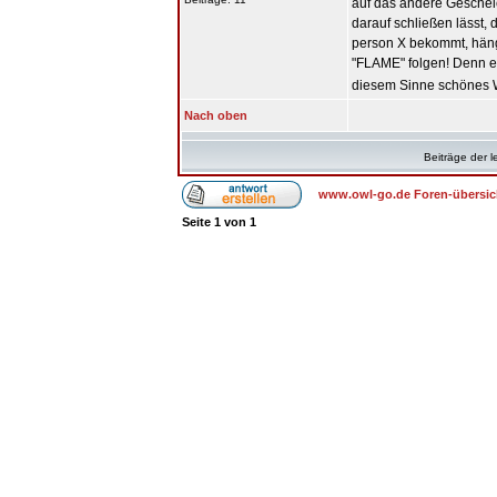
auf das andere Geschel
darauf schließen lässt, 
person X bekommt, hängt
"FLAME" folgen! Denn es 
diesem Sinne schönes
Nach oben
Beiträge der l
www.owl-go.de Foren-übersic
Seite
1
von
1