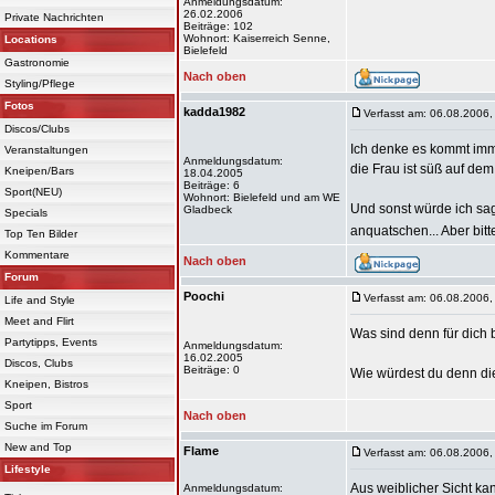
Anmeldungsdatum:
26.02.2006
Private Nachrichten
Beiträge: 102
Wohnort: Kaiserreich Senne,
Locations
Bielefeld
Gastronomie
Nach oben
Styling/Pflege
Fotos
kadda1982
Verfasst am: 06.08.2006,
Discos/Clubs
Ich denke es kommt imme
Veranstaltungen
Anmeldungsdatum:
die Frau ist süß auf de
Kneipen/Bars
18.04.2005
Beiträge: 6
Sport(NEU)
Wohnort: Bielefeld und am WE
Und sonst würde ich sag
Gladbeck
Specials
anquatschen... Aber bit
Top Ten Bilder
Kommentare
Nach oben
Forum
Poochi
Verfasst am: 06.08.2006,
Life and Style
Meet and Flirt
Was sind denn für dich
Partytipps, Events
Anmeldungsdatum:
16.02.2005
Discos, Clubs
Beiträge: 0
Wie würdest du denn di
Kneipen, Bistros
Sport
Nach oben
Suche im Forum
New and Top
Flame
Verfasst am: 06.08.2006,
Lifestyle
Aus weiblicher Sicht ka
Anmeldungsdatum: