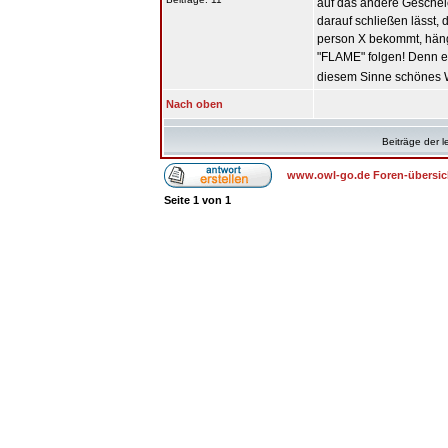
auf das andere Geschel
darauf schließen lässt, 
person X bekommt, hängt
"FLAME" folgen! Denn es 
diesem Sinne schönes
Nach oben
Beiträge der l
www.owl-go.de Foren-übersic
Seite
1
von
1