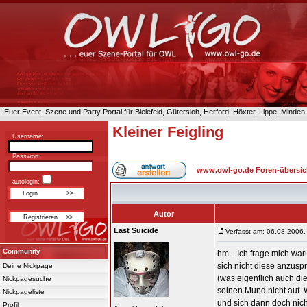
Euer Event, Szene und Party Portal für Bielefeld, Gütersloh, Herford, Höxter, Lippe, Minde
Kleiner Feigling
Username:
Passwort:
www.owl-go.de Foren-übersic
autologin:
Autor
Last Suicide
Verfasst am: 06.08.2006,
Community
hm... Ich frage mich wa
sich nicht diese anzusp
Deine Nickpage
(was eigentlich auch die
Nickpagesuche
seinen Mund nicht auf.
Nickpageliste
und sich dann doch nich
Profil