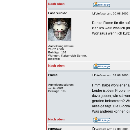
Nach oben
Last Suicide
Verfasst am: 06.08.2006,
Danke Flame für die auf
klar. Ich weiß was ich (
Wort raus wenn ich kurz
Anmeldungsdatum:
26.02.2006
Beiträge: 102
Wohnort: Kaiserreich Senne,
Bielefeld
Nach oben
Flame
Verfasst am: 07.08.2006,
Anmeldungsdatum:
Hmm, habe wohl eher au
13.11.2005
Leider ist dein Problem
Beiträge: 192
dazu geben, wie schwer
geraten bekommen? Wenn 
alles gesagt. Die Block
Was anderes können dir
Nach oben
renegate
Verfasst am: 07.08.2006,