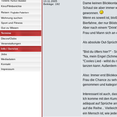
Tickets
Herford
Bielefeld
13.11.2005
Dame keinen Blickkontakt
Beiträge: 192
Kino/Filmberichte
Schaut sie aber immer 
Reisen
gewonnen.
Flughafen Paderborn
Wenn es soweit ist, bloß
Wohnung suchen
Bierfahne, der nur Blöds
Sport und Fitness
Aber nach einem "Drink"
Gut zu Wissen
Frau und Mann sich an 
Termine
Discos/Clubs
Als absolute Out-Sprüch
Veranstaltungen
Info / Service
"Bist du öfters hier?" - S
Jobs
"Na, mein Engel (Schmet
Mediadaten
"Cooles Lied - willst du 
Kontakt
tanzen kann. Außerdem g
Impressum
Also: Immer erst Blickk
Frau die Chance zu seh
genommen und kategorisi
Interessant ist auch, d
Ich komme mit den Kump
adäquat auf Sprüche an
auf die Reihe... Vielle
ein Mensch ist, wie jed