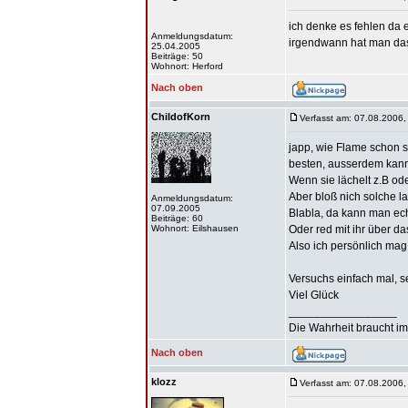
ich denke es fehlen da 
Anmeldungsdatum:
irgendwann hat man das 
25.04.2005
Beiträge: 50
Wohnort: Herford
Nach oben
ChildofKorn
Verfasst am: 07.08.2006,
japp, wie Flame schon s
besten, ausserdem kanns
Wenn sie lächelt z.B ode
Aber bloß nich solche l
Anmeldungsdatum:
07.09.2005
Blabla, da kann man echt
Beiträge: 60
Wohnort: Eilshausen
Oder red mit ihr über da
Also ich persönlich mag
Versuchs einfach mal, s
Viel Glück
_________________
Die Wahrheit braucht im
Nach oben
klozz
Verfasst am: 07.08.2006,