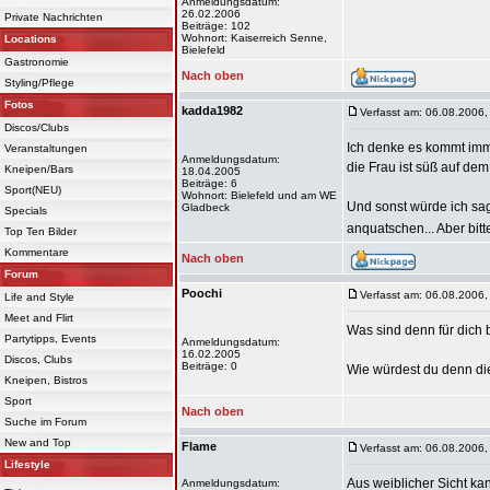
Anmeldungsdatum:
26.02.2006
Private Nachrichten
Beiträge: 102
Wohnort: Kaiserreich Senne,
Locations
Bielefeld
Gastronomie
Nach oben
Styling/Pflege
Fotos
kadda1982
Verfasst am: 06.08.2006,
Discos/Clubs
Ich denke es kommt imme
Veranstaltungen
Anmeldungsdatum:
die Frau ist süß auf de
Kneipen/Bars
18.04.2005
Beiträge: 6
Sport(NEU)
Wohnort: Bielefeld und am WE
Und sonst würde ich sag
Gladbeck
Specials
anquatschen... Aber bit
Top Ten Bilder
Kommentare
Nach oben
Forum
Poochi
Verfasst am: 06.08.2006,
Life and Style
Meet and Flirt
Was sind denn für dich
Partytipps, Events
Anmeldungsdatum:
16.02.2005
Discos, Clubs
Beiträge: 0
Wie würdest du denn di
Kneipen, Bistros
Sport
Nach oben
Suche im Forum
New and Top
Flame
Verfasst am: 06.08.2006,
Lifestyle
Aus weiblicher Sicht ka
Anmeldungsdatum: