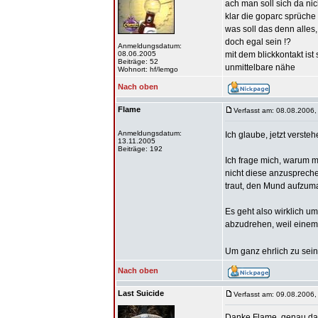
ach man soll sich da nic
klar die goparc sprüche
was soll das denn alles
doch egal sein !?
Anmeldungsdatum:
08.06.2005
mit dem blickkontakt ist
Beiträge: 52
unmittelbare nähe
Wohnort: hf/lemgo
Nach oben
Flame
Verfasst am: 08.08.2006,
Anmeldungsdatum:
Ich glaube, jetzt verste
13.11.2005
Beiträge: 192
Ich frage mich, warum m
nicht diese anzuspreche
traut, den Mund aufzu
Es geht also wirklich u
abzudrehen, weil einem 
Um ganz ehrlich zu sein 
Nach oben
Last Suicide
Verfasst am: 09.08.2006,
Danke Flame, genau das