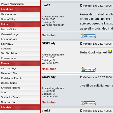
Private Nachrichten
dan82
Verfasst am: 25.07.2006,
Locations
kenne ihn...haha!!! end
Gastronomie
Anmeldungsdatum:
er heißt dejan...besitzt
Styling/Pflege
04.10.2005
Beiträge: 58
spielzeuggeschäft. ist s
Fotos
Wohnort: *Herford*
gespielt. würds also in
Discos/Clubs
Veranstaltungen
Nach oben
Kneipen/Bars
GiGi*Lady
Sport(NEU)
Verfasst am: 26.07.2006,
Specials
Hehe Cool - danke!!
Top Ten Bilder
Anmeldungsdatum:
21.03.2005
Kommentare
Beiträge: 3
Wohnort: OWL
Forum
Life and Style
Nach oben
Meet and Flirt
GiGi*Lady
Verfasst am: 26.07.2006,
Partytipps, Events
Discos, Clubs
..weißt du zufällig auch
Kneipen, Bistros
Anmeldungsdatum:
21.03.2005
Sport
Beiträge: 3
Wohnort: OWL
Suche im Forum
New and Top
Nach oben
Lifestyle
dan82
Verfasst am: 26.07.2006,