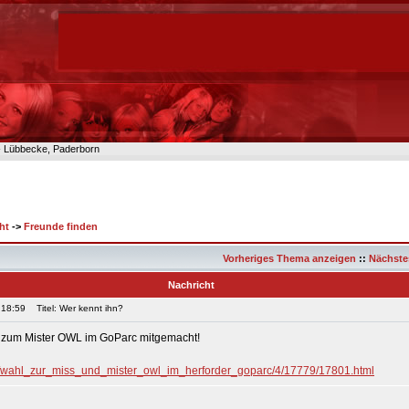
n- Lübbecke, Paderborn
ht
->
Freunde finden
Vorheriges Thema anzeigen
::
Nächste
Nachricht
 18:59
Titel: Wer kennt ihn?
hl zum Mister OWL im GoParc mitgemacht!
de/wahl_zur_miss_und_mister_owl_im_herforder_goparc/4/17779/17801.html