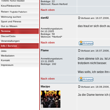
Tickets
Herford
Bielefeld
Beiträge: 22
Wohnort: Raum Herford
Kino/Filmberichte
Nach oben
Reisen
Flughafen Paderborn
Wohnung suchen
dan82
Verfasst am: 16.07.2006,
Sport und Fitness
das traut er sich doch a
Gut zu Wissen
Anmeldungsdatum:
Termine
04.10.2005
Beiträge: 58
Discos/Clubs
Wohnort: *Herford*
Veranstaltungen
Nach oben
Info / Service
Flame
Verfasst am: 16.07.2006,
Jobs
Mediadaten
Dem stimme ich zu. Ist 
Anmeldungsdatum:
Kontakt
13.11.2005
trotzdem nicht besser.
Beiträge: 192
Impressum
Was solls, ich setze ih
Nach oben
Macipo
Verfasst am: 18.08.2006,
Ja die Dame kenne ich (