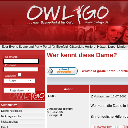
Euer Event, Szene und Party Portal für Bielefeld, Gütersloh, Herford, Höxter, Lippe, Minde
Wer kennt diese Dame?
Username:
Passwort:
www.owl-go.de Foren-übersic
autologin:
Autor
AK86
Verfasst am: 16.07.2006,
Community
Wer kennt die Dame in h
Anmeldungsdatum:
Deine Nickpage
07.03.2005
Beiträge: 8
Nickpagesuche
Bin für jegliche Hilfen 
Nickpageliste
http://www.owl-go.de/
Profil