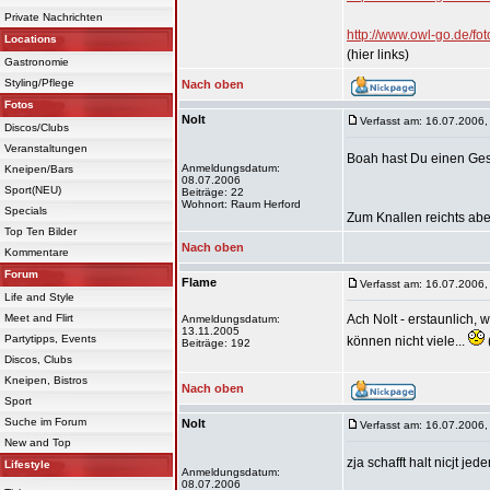
Private Nachrichten
http://www.owl-go.de/
Locations
(hier links)
Gastronomie
Styling/Pflege
Nach oben
Fotos
Nolt
Verfasst am: 16.07.2006,
Discos/Clubs
Veranstaltungen
Boah hast Du einen G
Anmeldungsdatum:
Kneipen/Bars
08.07.2006
Sport(NEU)
Beiträge: 22
Wohnort: Raum Herford
Specials
Zum Knallen reichts abe
Top Ten Bilder
Nach oben
Kommentare
Forum
Flame
Verfasst am: 16.07.2006,
Life and Style
Meet and Flirt
Ach Nolt - erstaunlich,
Anmeldungsdatum:
13.11.2005
Partytipps, Events
können nicht viele...
Beiträge: 192
Discos, Clubs
Kneipen, Bistros
Nach oben
Sport
Suche im Forum
Nolt
Verfasst am: 16.07.2006,
New and Top
zja schafft halt nicjt jed
Lifestyle
Anmeldungsdatum:
08.07.2006