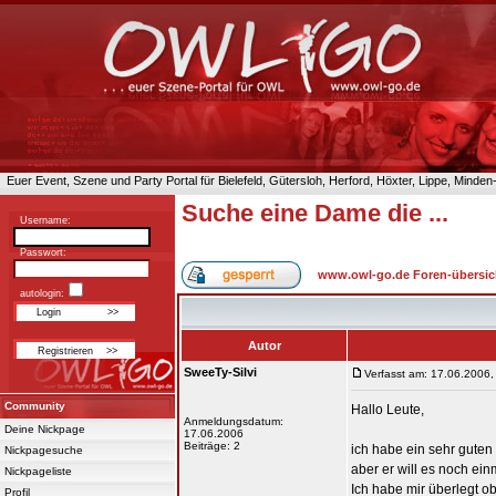
Euer Event, Szene und Party Portal für Bielefeld, Gütersloh, Herford, Höxter, Lippe, Minde
Suche eine Dame die ...
Username:
Passwort:
www.owl-go.de Foren-übersic
autologin:
Autor
SweeTy-Silvi
Verfasst am: 17.06.2006,
Community
Hallo Leute,
Anmeldungsdatum:
Deine Nickpage
17.06.2006
Beiträge: 2
ich habe ein sehr guten 
Nickpagesuche
aber er will es noch ein
Nickpageliste
Ich habe mir überlegt ob
Profil