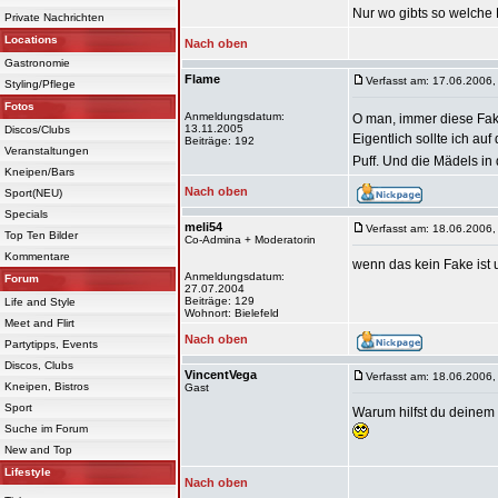
Nur wo gibts so welche
Private Nachrichten
Locations
Nach oben
Gastronomie
Flame
Verfasst am: 17.06.2006,
Styling/Pflege
Fotos
Anmeldungsdatum:
O man, immer diese Fa
13.11.2005
Discos/Clubs
Eigentlich sollte ich auf
Beiträge: 192
Veranstaltungen
Puff. Und die Mädels in
Kneipen/Bars
Nach oben
Sport(NEU)
Specials
meli54
Verfasst am: 18.06.2006,
Top Ten Bilder
Co-Admina + Moderatorin
Kommentare
wenn das kein Fake ist un
Anmeldungsdatum:
Forum
27.07.2004
Beiträge: 129
Life and Style
Wohnort: Bielefeld
Meet and Flirt
Nach oben
Partytipps, Events
Discos, Clubs
VincentVega
Verfasst am: 18.06.2006,
Kneipen, Bistros
Gast
Sport
Warum hilfst du deinem 
Suche im Forum
New and Top
Lifestyle
Nach oben