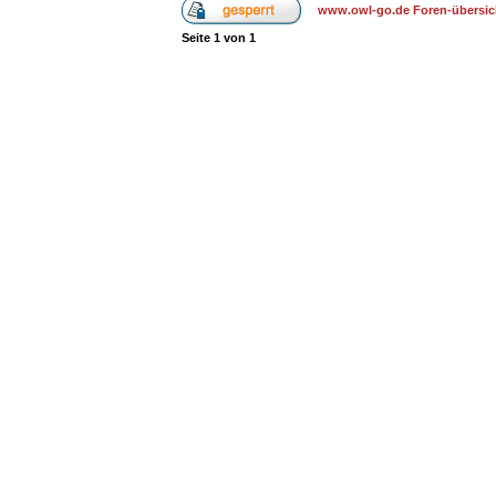
www.owl-go.de Foren-übersic
Seite
1
von
1