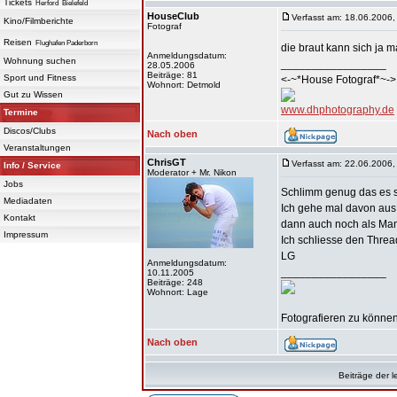
Tickets
Herford
Bielefeld
HouseClub
Verfasst am: 18.06.2006,
Kino/Filmberichte
Fotograf
Reisen
Flughafen Paderborn
die braut kann sich ja 
Anmeldungsdatum:
Wohnung suchen
_________________
28.05.2006
Beiträge: 81
Sport und Fitness
<-~*House Fotograf*~->
Wohnort: Detmold
Gut zu Wissen
www.dhphotography.de
Termine
Discos/Clubs
Nach oben
Veranstaltungen
ChrisGT
Verfasst am: 22.06.2006,
Info / Service
Moderator + Mr. Nikon
Jobs
Schlimm genug das es so
Mediadaten
Ich gehe mal davon aus 
Kontakt
dann auch noch als Ma
Impressum
Ich schliesse den Threa
LG
Anmeldungsdatum:
_________________
10.11.2005
Beiträge: 248
Wohnort: Lage
Fotografieren zu können 
Nach oben
Beiträge der l