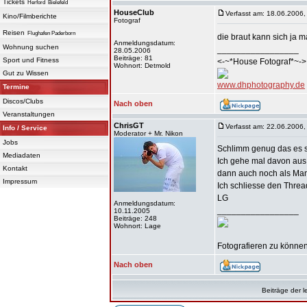
Tickets
Herford
Bielefeld
HouseClub
Verfasst am: 18.06.2006,
Kino/Filmberichte
Fotograf
Reisen
Flughafen Paderborn
die braut kann sich ja 
Anmeldungsdatum:
Wohnung suchen
_________________
28.05.2006
Beiträge: 81
Sport und Fitness
<-~*House Fotograf*~->
Wohnort: Detmold
Gut zu Wissen
www.dhphotography.de
Termine
Discos/Clubs
Nach oben
Veranstaltungen
ChrisGT
Verfasst am: 22.06.2006,
Info / Service
Moderator + Mr. Nikon
Jobs
Schlimm genug das es so
Mediadaten
Ich gehe mal davon aus 
Kontakt
dann auch noch als Ma
Impressum
Ich schliesse den Threa
LG
Anmeldungsdatum:
_________________
10.11.2005
Beiträge: 248
Wohnort: Lage
Fotografieren zu können 
Nach oben
Beiträge der l