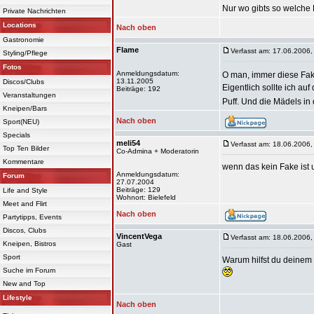
Nur wo gibts so welche
Private Nachrichten
Locations
Nach oben
Gastronomie
Flame
Verfasst am: 17.06.2006,
Styling/Pflege
Fotos
Anmeldungsdatum:
O man, immer diese Fa
13.11.2005
Discos/Clubs
Eigentlich sollte ich auf
Beiträge: 192
Veranstaltungen
Puff. Und die Mädels in
Kneipen/Bars
Nach oben
Sport(NEU)
Specials
meli54
Verfasst am: 18.06.2006,
Top Ten Bilder
Co-Admina + Moderatorin
Kommentare
wenn das kein Fake ist un
Anmeldungsdatum:
Forum
27.07.2004
Beiträge: 129
Life and Style
Wohnort: Bielefeld
Meet and Flirt
Nach oben
Partytipps, Events
Discos, Clubs
VincentVega
Verfasst am: 18.06.2006,
Kneipen, Bistros
Gast
Sport
Warum hilfst du deinem 
Suche im Forum
New and Top
Lifestyle
Nach oben