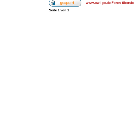
www.owl-go.de Foren-übersic
Seite
1
von
1