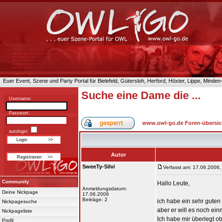
Euer Event, Szene und Party Portal für Bielefeld, Gütersloh, Herford, Höxter, Lippe, Minde
Suche eine Dame die ...
Username:
Passwort:
www.owl-go.de Foren-übersic
autologin:
Autor
SweeTy-Silvi
Verfasst am: 17.06.2006,
Community
Hallo Leute,
Anmeldungsdatum:
Deine Nickpage
17.06.2006
Beiträge: 2
ich habe ein sehr guten 
Nickpagesuche
aber er will es noch ein
Nickpageliste
Ich habe mir überlegt ob
Profil