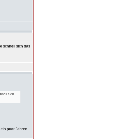
e schnell sich das
hnell sich
 ein paar Jahren