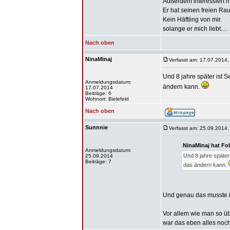
Außerdem interessiert 
Er hat seinen freien Ra
Kein Häftling von mir.
solange er mich liebt....
Nach oben
NinaMinaj
Verfasst am: 17.07.2014,
Und 8 jahre später ist 
Anmeldungsdatum:
ändern kann.
17.07.2014
Beiträge: 6
Wohnort: Bielefeld
Nach oben
Sunnnie
Verfasst am: 25.09.2014,
NinaMinaj hat Fo
Anmeldungsdatum:
Und 8 jahre später
25.09.2014
Beiträge: 7
das ändern kann.
Und genau das musste 
Vor allem wie man so üb
war das eben alles noch