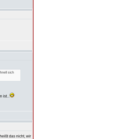
hnell sich
ist...
eißt das nicht, wir