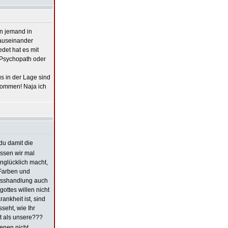
nn jemand in
 auseinander
det hat es mit
, Psychopath oder
s in der Lage sind
ekommen! Naja ich
 du damit die
sen wir mal
nglücklich macht,
 Farben und
isshandlung auch
gottes willen nicht
ankheit ist, sind
seht, wie Ihr
t als unsere???
denen nicht