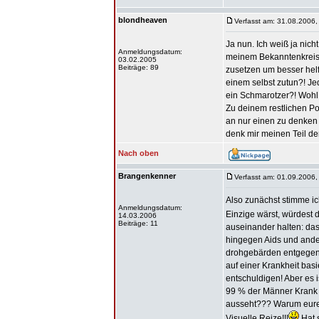
blondheaven
Verfasst am: 31.08.2006,
Ja nun. Ich weiß ja nich
Anmeldungsdatum:
meinem Bekanntenkreis 
03.02.2005
Beiträge: 89
zusetzen um besser helf
einem selbst zutun?! Je
ein Schmarotzer?! Wohl 
Zu deinem restlichen Po
an nur einen zu denken 
denk mir meinen Teil den
Nach oben
Brangenkenner
Verfasst am: 01.09.2006,
Also zunächst stimme ich
Anmeldungsdatum:
Einzige wärst, würdest 
14.03.2006
Beiträge: 11
auseinander halten: das
hingegen Aids und ande
drohgebärden entgegen
auf einer Krankheit basi
entschuldigen! Aber es i
99 % der Männer Krank l
ausseht??? Warum eurer
Visuelle Reize!!!
Hat s