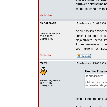
allzuweit entfernt und 
wieder mehr zum Vors
Nach oben
blondheaven
Verfasst am: 01.09.2006,
ne du hast mich falsch 
Anmeldungsdatum:
spricht unbedingt selbs
03.02.2005
Beiträge: 89
Naja zu dem Thema Orsa
Ausserdem wie sagt mein
Wer hat denn noch Lust
Nach oben
reddy
Verfasst am: 25.08.2009,
klozz hat Folgen
@ blondheaven
Anmeldungsdatum:
ich kann beweisen! 
12.11.2007
nicht weil er ein g
Beiträge: 38
Ich bin eine Frau und k