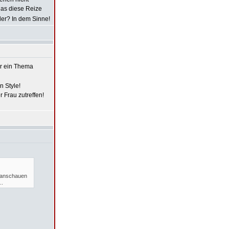
das diese Reize
der? In dem Sinne!
er ein Thema
 Style!
 Frau zutreffen!
t anschauen
..