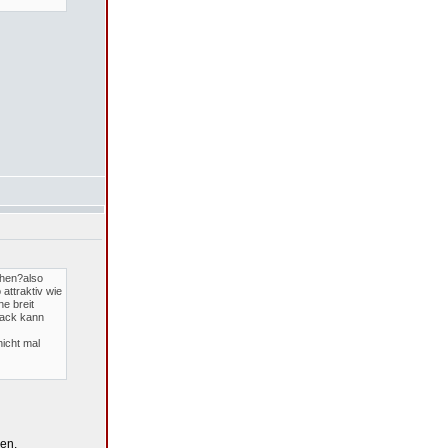
ehen?also
ttraktiv wie
ne breit
mack kann
icht mal
ben.