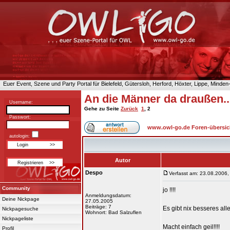
Euer Event, Szene und Party Portal für Bielefeld, Gütersloh, Herford, Höxter, Lippe, Minde
An die Männer da draußen..
Username:
Gehe zu Seite
Zurück
1
,
2
Passwort:
www.owl-go.de Foren-übersic
autologin:
Autor
Despo
Verfasst am: 23.08.2006,
Community
jo !!!!
Anmeldungsdatum:
Deine Nickpage
27.05.2005
Beiträge: 7
Es gibt nix besseres all
Nickpagesuche
Wohnort: Bad Salzuflen
Nickpageliste
Macht einfach geil!!!!
Profil