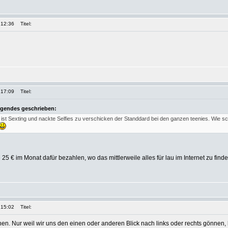
 12:36
Titel:
 17:09
Titel:
lgendes geschrieben:
 ist Sexting und nackte Selfies zu verschicken der Standdard bei den ganzen teenies. Wie sc
 € im Monat dafür bezahlen, wo das mittlerweile alles für lau im Internet zu finden 
 15:02
Titel:
en. Nur weil wir uns den einen oder anderen Blick nach links oder rechts gönnen, h