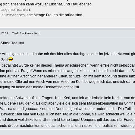
n) sich ansehen kann wozu er Lust hat, und Frau ebenso.
owas gemeinsam an.
gibt immer noch jede Menge Frauen die prüde sind.
 12:07
Titel: Ein klares Veto!
Stück Reallity!
ie Arbeit gemacht und habe mir das hier alles durchgelesen! Um jetzt die Natwort g
 Zeit!
h betrachtet würde keiner dieses Thema anschprechen, wenn er/sie nicht selbst da
 eine prioritäts Frage! Wenn es mich nichts angeht kümmere ich mich nicht darum! S
kenne auf nen Arsch von ner anderen Ollen, schüttel ich mit dem Kopf und denke mir
aut meine Olle auf nen Arsch von nem Anderen Kerl, bewegt mich das und ich schre
tigung zu holen das meine Denkweise richtig ist!
heidende Antwort auf alle Fragen: Kein Kerl, und ich wiederhole kein Kerl ist von d
ne Eigene Frau denkt. Es gibt aber viele die sich sehr Massenkompatibel im Griff
 ist natur und gaaaaanz normal! Der eine geht weiter der andere nicht! Die Zeit in 
 Beweis: Stell mal nen Glas Milch nen Tag in die Sonne, sie wird schlecht weil die 
b ist dieser viel diskutierte Uhrinstinkt keine Lüge! Übrigens gilt das auch für Frau
Stunde drüber nachdenken und euch schon mal dran setzen die realität zun widerle