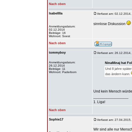
Nach oben
Isabelllla
Verfasst am: 02.12.2014,
sinnlose Diskussion
Anmeldungsdatum:
02.12.2014
Beiträge: 16
Wohnort: Soest
Nach oben
tommyboy
Verfasst am: 26.12.2014,
Anmeldungsdatum:
NinaMinaj hat Fo
26.12.2014
Und 8 jahre später
Beiträge: 11
Wohnort: Paderborn
das ändern kann.
Und kein Mensch würde 25
_________________
1. Liga!
Nach oben
Sophie17
Verfasst am: 27.04.2015,
Wir sind alle nur Mensch