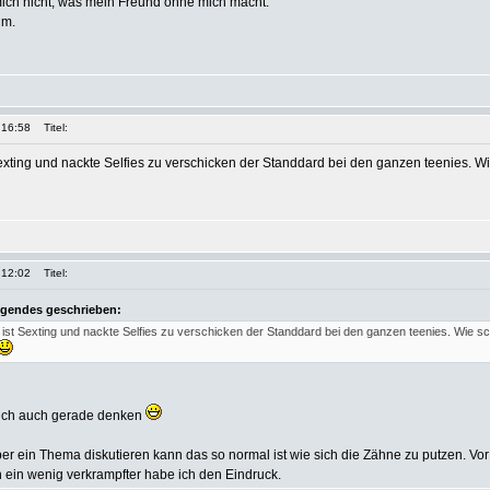
mich nicht, was mein Freund ohne mich macht.
um.
 16:58
Titel:
Sexting und nackte Selfies zu verschicken der Standdard bei den ganzen teenies. Wi
 12:02
Titel:
lgendes geschrieben:
 ist Sexting und nackte Selfies zu verschicken der Standdard bei den ganzen teenies. Wie sc
ich auch gerade denken
er ein Thema diskutieren kann das so normal ist wie sich die Zähne zu putzen. Vor
 ein wenig verkrampfter habe ich den Eindruck.