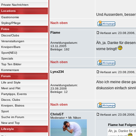
Private Nachrichten
Locations
Und Ausserdem, besser 
Gastronomie
Nach oben
Styling/Pflege
Fotos
Flame
Verfasst am: 23.08.2006,
Discos/Clubs
Veranstaltungen
Äh, ja. Danke für diese
Anmeldungsdatum:
13.11.2005
Kneipen/Bars
vorne bringt!
Beiträge: 192
Sport(NEU)
Specials
Nach oben
Top Ten Bilder
Kommentare
Lynx234
Verfasst am: 23.08.2006,
Forum
Also ich meine diese gan
Life and Style
Anmeldungsdatum:
diskussion einfach sinn
Meet and Flirt
23.08.2006
Beiträge: 12
Partytipps, Events
Discos, Clubs
Nach oben
Kneipen, Bistros
Sport
ChrisGT
Verfasst am: 23.08.2006,
Suche im Forum
Moderator + Mr. Nikon
New and Top
Flame hat Folgen
Lifestyle
Äh, ja. Danke für 