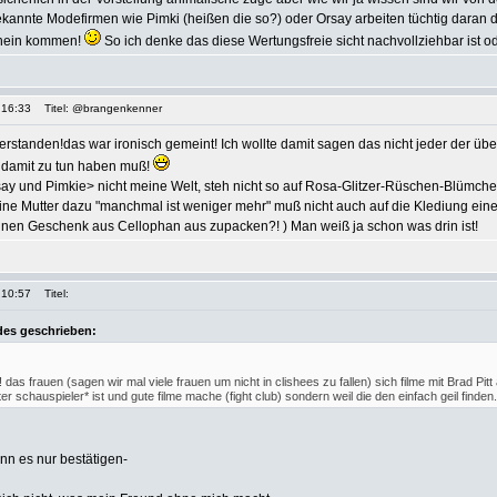
bekannte Modefirmen wie Pimki (heißen die so?) oder Orsay arbeiten tüchtig daran 
chein kommen!
So ich denke das diese Wertungsfreie sicht nachvollziehbar ist o
 16:33
Titel: @brangenkenner
verstanden!das war ironisch gemeint! Ich wollte damit sagen das nicht jeder der üb
t damit zu tun haben muß!
y und Pimkie> nicht meine Welt, steh nicht so auf Rosa-Glitzer-Rüschen-Blümchen
e Mutter dazu "manchmal ist weniger mehr" muß nicht auch auf die Klediung einer
 nen Geschenk aus Cellophan aus zupacken?! ) Man weiß ja schon was drin ist!
 10:57
Titel:
des geschrieben:
das frauen (sagen wir mal viele frauen um nicht in clishees zu fallen) sich filme mit Brad Pit
uter schauspieler* ist und gute filme mache (fight club) sondern weil die den einfach geil finden.
ann es nur bestätigen-