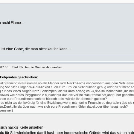
 recht Flame....
ist eine Gabe, die man nicht kaufen kann....
 07:56
Titel: Re: An die Männer da draußen...
 Folgendes geschrieben:
al brennend interessieren ob alle Männer sich Nackt-Fotos von Weibern aus dem Netz ans
ung.Vor allen Dingen WARUM?Sind euch eure Frauen nicht hübsch genug oder nicht mehr so a
 für das Wort) billigen Netz-Schlampen, die für alles solang es 24,95€ im Monat zahlt ,die bei
sowas wie Kates Playground z.b.)nicht nur das die voll ne Hackfresse hat,aber über gesch
önnen eure Freundinnen noch so hübsch sein, würdet ihr dennoch gucken?
 es nicht als denkwürdig für eine Beziehung wenn man seine Freundin so degradiert das sie n
en.Denkt ihr darüber nach wie sich eure Freundinnen fühlen dabei,oder überhaupt nach?
senswert
 sich nackte Kerle ansehen.
 du für Schwierigkeiten damit hast, aber irgendweleche Gründe wird das schon ha