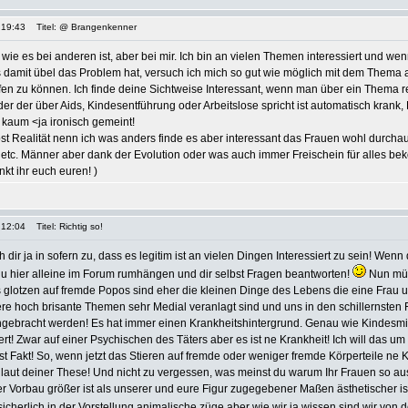
 19:43
Titel: @ Brangenkenner
t wie es bei anderen ist, aber bei mir. Ich bin an vielen Themen interessiert und we
damit übel das Problem hat, versuch ich mich so gut wie möglich mit dem Thema
en zu können. Ich finde deine Sichtweise Interessant, wenn man über ein Thema re
der der über Aids, Kindesentführung oder Arbeitslose spricht ist automatisch krank
kaum <ja ironisch gemeint!
st Realität nenn ich was anders finde es aber interessant das Frauen wohl durchau
etc. Männer aber dank der Evolution oder was auch immer Freischein für alles b
kt ihr euch euren! )
 12:04
Titel: Richtig so!
 dir ja in sofern zu, dass es legitim ist an vielen Dingen Interessiert zu sein! Wenn
du hier alleine im Forum rumhängen und dir selbst Fragen beantworten!
Nun müs
 glotzen auf fremde Popos sind eher die kleinen Dinge des Lebens die eine Frau u
re hoch brisante Themen sehr Medial veranlagt sind und uns in den schillernsten
gebracht werden! Es hat immer einen Krankheitshintergrund. Genau wie Kindesm
ert! Zwar auf einer Psychischen des Täters aber es ist ne Krankheit! Ich will das um 
st Fakt! So, wenn jetzt das Stieren auf fremde oder weniger fremde Körperteile ne Kr
aut deiner These! Und nicht zu vergessen, was meinst du warum Ihr Frauen so aus
 Vorbau größer ist als unserer und eure Figur zugegebener Maßen ästhetischer is
icherlich in der Vorstellung animalische züge aber wie wir ja wissen sind wir von 