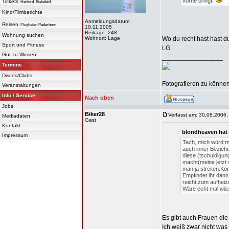
vorne bringt!
Tickets
Herford
Bielefeld
Kino/Filmberichte
Anmeldungsdatum:
Reisen
Flughafen Paderborn
10.11.2005
Beiträge: 248
Wohnung suchen
Wohnort: Lage
Wo du recht hast hast du
Sport und Fitness
LG
Gut zu Wissen
_________________
Termine
Discos/Clubs
Fotografieren zu können 
Veranstaltungen
Info / Service
Nach oben
Jobs
Biker28
Verfasst am: 30.08.2006,
Mediadaten
Gast
Kontakt
blondheaven hat
Impressum
Tach, mich würd m
auch inner Bezieh
diese (tschuldigung
macht(meine jetzt 
man ja streiten.K
Empfindet ihr dann
reicht zum aufheiz
Wäre echt mal wis
Es gibt auch Frauen die
Ich weiß zwar nicht was