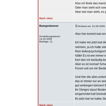
Also ich finde das man(
Oder man sieht sich s
Aber wie man sieht, es 
Nach oben
Brangenkenner
Verfasst am: 31.08.2006,
Also hier kommt mal ein 
Anmeldungsdatum:
14.03.2006
Beiträge: 11
Ich habe mir jetzt mal d
nehmen, ja ich hatte viel
Rein tiefenpsycholigisc
hätte! Es ist wie immer
Kerl den ich beiläufig 
Aber es ist normal! Sch
Forum voll um mir Bestä
Und hier die alles entsc
das er immer nur an sei
gut verbergen können! Es
Ihr Übriges dazu! Bester
eingerichtet hat! Deshal
Ihr jetzt mal ne halbe 
Nach oben