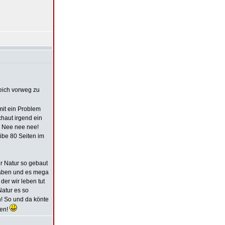
leich vorweg zu
mit ein Problem
chaut irgend ein
: Nee nee nee!
ibe 80 Seiten im
er Natur so gebaut
 haben und es mega
der wir leben tut
Natur es so
en! So und da könte
gen!