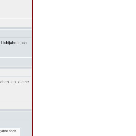
 Lichtjahre nach
iehen...da so eine
tjahre nach