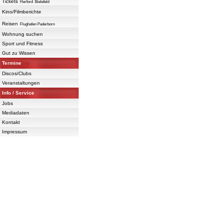
Tickets
Herford
Bielefeld
Kino/Filmberichte
Reisen
Flughafen Paderborn
Wohnung suchen
Sport und Fitness
Gut zu Wissen
Termine
Discos/Clubs
Veranstaltungen
Info / Service
Jobs
Mediadaten
Kontakt
Impressum