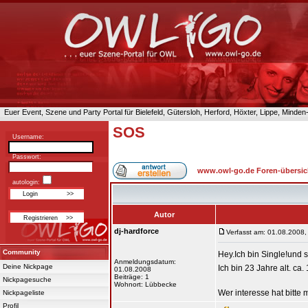
Euer Event, Szene und Party Portal für Bielefeld, Gütersloh, Herford, Höxter, Lippe, Minde
SOS
Username:
Passwort:
www.owl-go.de Foren-übersic
autologin:
Autor
dj-hardforce
Verfasst am: 01.08.2008,
Community
Hey.Ich bin Single!und
Anmeldungsdatum:
Deine Nickpage
Ich bin 23 Jahre alt. ca
01.08.2008
Beiträge: 1
Nickpagesuche
Wohnort: Lübbecke
Wer interesse hat bitte
Nickpageliste
Profil