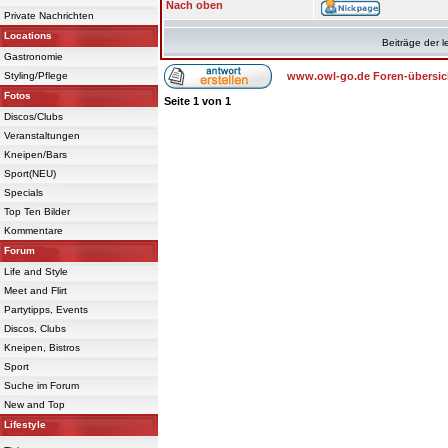
Nach oben
Private Nachrichten
Locations
Beiträge der l
Gastronomie
Styling/Pflege
www.owl-go.de Foren-übersic
Fotos
Seite
1
von
1
Discos/Clubs
Veranstaltungen
Kneipen/Bars
Sport(NEU)
Specials
Top Ten Bilder
Kommentare
Forum
Life and Style
Meet and Flirt
Partytipps, Events
Discos, Clubs
Kneipen, Bistros
Sport
Suche im Forum
New and Top
Lifestyle