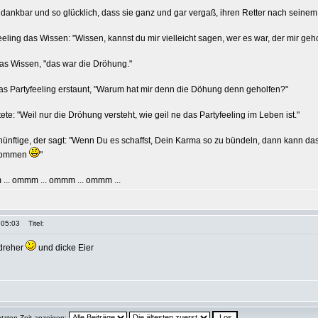
 dankbar und so glücklich, dass sie ganz und gar vergaß, ihren Retter nach seine
eeling das Wissen: "Wissen, kannst du mir vielleicht sagen, wer es war, der mir geho
 das Wissen, "das war die Dröhung."
as Partyfeeling erstaunt, "Warum hat mir denn die Döhung denn geholfen?"
e: "Weil nur die Dröhung versteht, wie geil ne das Partyfeeling im Leben ist."
nftige, der sagt: "Wenn Du es schaffst, Dein Karma so zu bündeln, dann kann das
skommen
"
... ommm ... ommm ... ommm ...
 05:03
Titel:
dreher
und dicke Eier
etzten Zeit anzeigen: