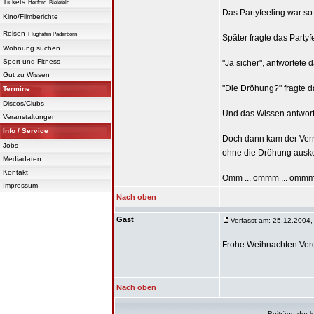
Tickets
Herford
Bielefeld
Das Partyfeeling war so
Kino/Filmberichte
Reisen
Flughafen Paderborn
Später fragte das Partyf
Wohnung suchen
Sport und Fitness
"Ja sicher", antwortete
Gut zu Wissen
"Die Dröhung?" fragte d
Termine
Discos/Clubs
Und das Wissen antwortet
Veranstaltungen
Info / Service
Doch dann kam der Vernü
Jobs
ohne die Dröhung au
Mediadaten
Kontakt
Omm ... ommm ... ommm 
Impressum
Nach oben
Gast
Verfasst am: 25.12.2004,
Frohe Weihnachten Ver
Nach oben
Beiträge der l