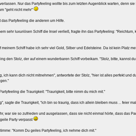
 verlassen. Nur das Partyfeeling wollte bis zum letzten Augenblick warten, denn sie 
 zum "geht nicht mehr"
t das Partyfeeling die anderen um Hilfe.
em sehr luxuriösen Schiff die Insel verließ, fragte ihn das Partyfeeling: "Reichtum,
f meinem Schiff habe ich sehr viel Gold, Silber und Edelsteine. Da ist kein Platz meh
ling den Stolz, der auf einem wunderbaren Schiff vorbeikam. "Stolz, bitte, kannst d
, ich kann dich nicht mitnehmen", antwortete der Stolz, "hier ist alles perfekt und 
igen."
artyfeeling die Traurigkeit: "Traurigkeit, bitte nimm du mich mit."
 sagte die Traurigkeit, "ich bin so traurig, dass ich allein bleiben muss ... feier mal a
hr, war sie so zufrieden und ausgelassen, dass sie nicht einmal hörte, dass das Party
 geile Party verpasst
 Stimme: "Komm Du geiles Partyfeeling, ich nehme dich mit."