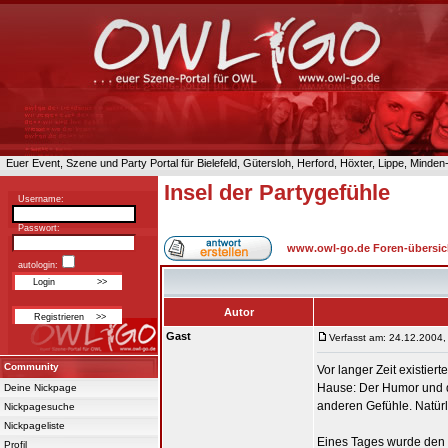
Euer Event, Szene und Party Portal für Bielefeld, Gütersloh, Herford, Höxter, Lippe, Minde
Insel der Partygefühle
Username:
Passwort:
www.owl-go.de Foren-übersic
autologin:
Autor
Gast
Verfasst am: 24.12.2004,
Community
Vor langer Zeit existier
Hause: Der Humor und di
Deine Nickpage
anderen Gefühle. Natürli
Nickpagesuche
Nickpageliste
Eines Tages wurde den G
Profil