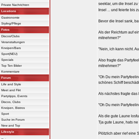
seeklar, um die Insel zu
Private Nachrichten
Insel ... und feierte bis
Locations
Gastronomie
Bevor die Insel sank, ba
Styling/Pflege
Fotos
Als der Reichtum auf ein
Discos/Clubs
mitnehmen?"
Veranstaltungen
Kneipen/Bars
"Nein, ich kann nicht. Au
Sport(NEU)
Specials
Also fragte das Partyfee
mitnehmen?"
Top Ten Bilder
Kommentare
"Oh Du mein Partyfeeling
Forum
schönes Schiff beschäd
Life and Style
Meet and Flirt
Als nächstes fragte das P
Partytipps, Events
Discos, Clubs
"Oh Du mein Partyfeeling",
Kneipen, Bistros
Sport
Als die gute Laune losfu
Suche im Forum
Tja gute Laune, hats ne
New and Top
Lifestyle
Plötzlich aber rief eine