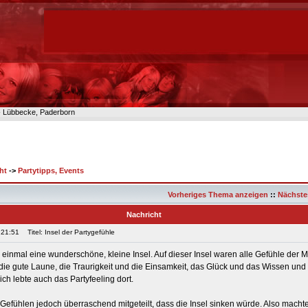
n- Lübbecke, Paderborn
ht
->
Partytipps, Events
Vorheriges Thema anzeigen
::
Nächste
Nachricht
 21:51
Titel: Insel der Partygefühle
te einmal eine wunderschöne, kleine Insel. Auf dieser Insel waren alle Gefühle der
e gute Laune, die Traurigkeit und die Einsamkeit, das Glück und das Wissen und a
ch lebte auch das Partyfeeling dort.
efühlen jedoch überraschend mitgeteilt, dass die Insel sinken würde. Also machten