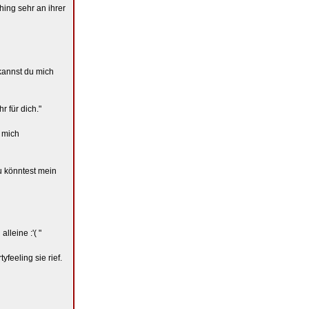
hing sehr an ihrer
 kannst du mich
r für dich."
u mich
du könntest mein
lleine :'( "
feeling sie rief.